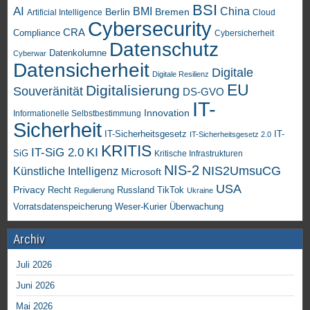
BSI
AI
China
BMI
Berlin
Bremen
Artificial Intelligence
Cloud
Cybersecurity
CRA
Compliance
Cybersicherheit
Datenschutz
Datenkolumne
Cyberwar
Datensicherheit
Digitale
Digitale Resilienz
EU
Digitalisierung
Souveränität
DS-GVO
IT-
Innovation
Informationelle Selbstbestimmung
Sicherheit
IT-Sicherheitsgesetz
IT-
IT-Sicherheitsgesetz 2.0
KRITIS
KI
IT-SiG 2.0
SiG
Kritische Infrastrukturen
NIS-2
NIS2UmsuCG
Künstliche Intelligenz
Microsoft
USA
Privacy
Recht
TikTok
Russland
Regulierung
Ukraine
Vorratsdatenspeicherung
Weser-Kurier
Überwachung
Archiv
Juli 2026
Juni 2026
Mai 2026