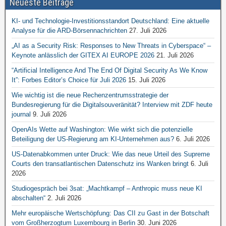
Neueste Beiträge
KI- und Technologie-Investitionsstandort Deutschland: Eine aktuelle
Analyse für die ARD-Börsennachrichten
27. Juli 2026
„AI as a Security Risk: Responses to New Threats in Cyberspace“ –
Keynote anlässlich der GITEX AI EUROPE 2026
21. Juli 2026
“Artificial Intelligence And The End Of Digital Security As We Know
It”: Forbes Editor’s Choice für Juli 2026
15. Juli 2026
Wie wichtig ist die neue Rechenzentrumsstrategie der
Bundesregierung für die Digitalsouveränität? Interview mit ZDF heute
journal
9. Juli 2026
OpenAIs Wette auf Washington: Wie wirkt sich die potenzielle
Beteiligung der US-Regierung am KI-Unternehmen aus?
6. Juli 2026
US-Datenabkommen unter Druck: Wie das neue Urteil des Supreme
Courts den transatlantischen Datenschutz ins Wanken bringt
6. Juli
2026
Studiogespräch bei 3sat: „Machtkampf – Anthropic muss neue KI
abschalten“
2. Juli 2026
Mehr europäische Wertschöpfung: Das CII zu Gast in der Botschaft
vom Großherzogtum Luxembourg in Berlin
30. Juni 2026