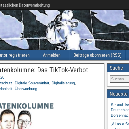
taatlichen Datenverarbeitung
utor registrieren
Anmelden
Beiträge abonnieren (RSS)
Suche
atenkolumne: Das TikTok-Verbot
020
nschutz
,
Digitale Souveränität
,
Digitalisierung
,
cherheit
,
Überwachung
Neueste 
KI- und Te
Deutschlan
Börsennac
„AI as a S