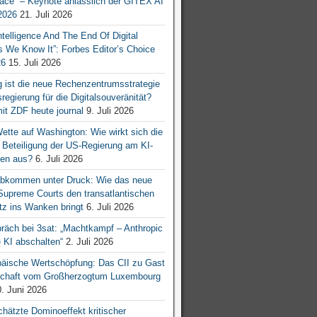
ace“ – Keynote anlässlich der GITEX AI
026
21. Juli 2026
 Intelligence And The End Of Digital
s We Know It”: Forbes Editor’s Choice
26
15. Juli 2026
g ist die neue Rechenzentrumsstrategie
egierung für die Digitalsouveränität?
mit ZDF heute journal
9. Juli 2026
tte auf Washington: Wie wirkt sich die
e Beteiligung der US-Regierung am KI-
en aus?
6. Juli 2026
bkommen unter Druck: Wie das neue
 Supreme Courts den transatlantischen
z ins Wanken bringt
6. Juli 2026
räch bei 3sat: „Machtkampf – Anthropic
KI abschalten“
2. Juli 2026
äische Wertschöpfung: Das CII zu Gast
tschaft vom Großherzogtum Luxembourg
. Juni 2026
chätzte Dominoeffekt kritischer