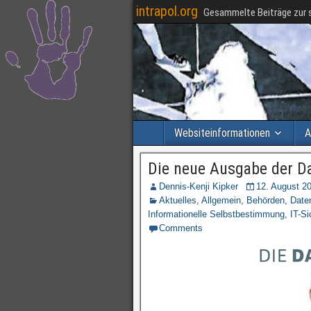
intrapol.org
Gesammelte Beiträge zur s
Websiteinformationen
A
Die neue Ausgabe der D
Dennis-Kenji Kipker
12. August 2
Aktuelles
,
Allgemein
,
Behörden
,
Date
Informationelle Selbstbestimmung
,
IT-Si
Comments