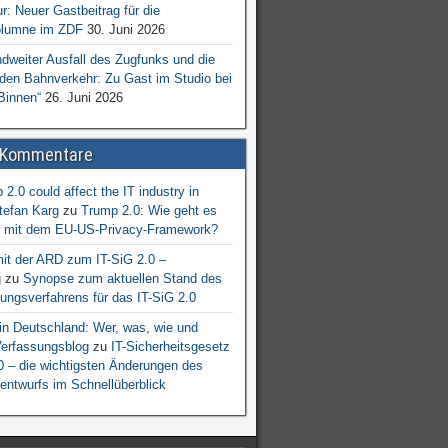
ur: Neuer Gastbeitrag für die
lumne im ZDF
30. Juni 2026
dweiter Ausfall des Zugfunks und die
 den Bahnverkehr: Zu Gast im Studio bei
Binnen“
26. Juni 2026
 Kommentare
2.0 could affect the IT industry in
tefan Karg
zu
Trump 2.0: Wie geht es
er mit dem EU-US-Privacy-Framework?
mit der ARD zum IT-SiG 2.0 –
g
zu
Synopse zum aktuellen Stand des
ngsverfahrens für das IT-SiG 2.0
n Deutschland: Wer, was, wie und
erfassungsblog
zu
IT-Sicherheitsgesetz
.0 – die wichtigsten Änderungen des
entwurfs im Schnellüberblick