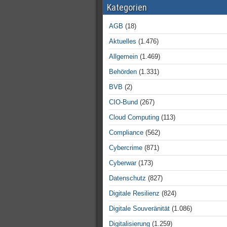
Kategorien
AGB
(18)
Aktuelles
(1.476)
Allgemein
(1.469)
Behörden
(1.331)
BVB
(2)
CIO-Bund
(267)
Cloud Computing
(113)
Compliance
(562)
Cybercrime
(871)
Cyberwar
(173)
Datenschutz
(827)
Digitale Resilienz
(824)
Digitale Souveränität
(1.086)
Digitalisierung
(1.259)