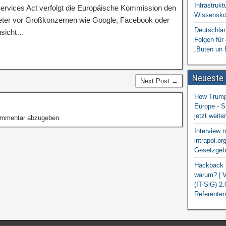
Infrastrukt
ervices Act verfolgt die Europäische Kommission den
Wissensko
ieter vor Großkonzernen wie Google, Facebook oder
Deutschlan
nsicht…
Folgen für
„Buten un 
Neueste
Next Post →
How Trump 
Europe - S
jetzt weit
ommentar abzugeben.
Interview 
intrapol.or
Gesetzgebu
Hackback i
warum? | V
(IT-SiG) 2
Referenten