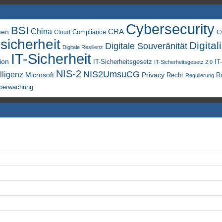
Cybersecurity
BSI
China
men
CRA
Compliance
Cloud
C
sicherheit
Digital
Digitale Souveränität
Digitale Resilienz
IT-Sicherheit
ion
IT-Sicherheitsgesetz
IT
IT-Sicherheitsgesetz 2.0
NIS-2
NIS2UmsuCG
lligenz
Microsoft
Privacy
Recht
R
Regulierung
berwachung