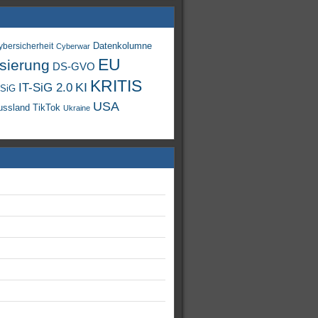
Datenkolumne
ybersicherheit
Cyberwar
EU
isierung
DS-GVO
KRITIS
KI
IT-SiG 2.0
-SiG
USA
TikTok
ussland
Ukraine