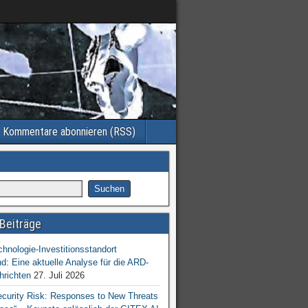
Kommentare abonnieren (RSS)
Beiträge
chnologie-Investitionsstandort
d: Eine aktuelle Analyse für die ARD-
hrichten
27. Juli 2026
ecurity Risk: Responses to New Threats