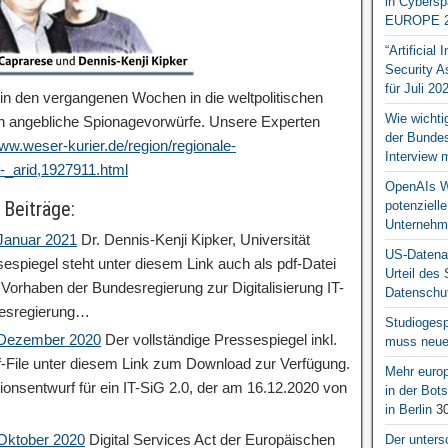
in Cybersp
EUROPE 2
“Artificial
Security A
für Juli 20
in den vergangenen Wochen in die weltpolitischen
Wie wichti
en angebliche Spionagevorwürfe. Unsere Experten
der Bundesr
www.weser-kurier.de/region/regionale-
Interview 
t-_arid,1927911.html
OpenAIs We
 Beiträge:
potenziell
Unternehm
 Januar 2021
Dr. Dennis-Kenji Kipker, Universität
US-Datena
espiegel steht unter diesem Link auch als pdf-Datei
Urteil des
orhaben der Bundesregierung zur Digitalisierung IT-
Datenschut
desregierung…
Studiogesp
: Dezember 2020
Der vollständige Pressespiegel inkl.
muss neue 
df-File unter diesem Link zum Download zur Verfügung.
Mehr europ
ionsentwurf für ein IT-SiG 2.0, der am 16.12.2020 von
in der Bo
in Berlin
30
 Oktober 2020
Digital Services Act der Europäischen
Der unters