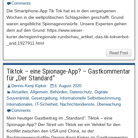
Comments
Die Smartphone-App Tik Tok hat es in den vergangenen
Wochen in die weltpolitischen Schlagzeilen geschafft. Grund
waren angebliche Spionagevorwürfe. Unsere Experten gehen
dem auf den Grund: https://www.weser-
kurier.de/region/regionale-rundschau_artikel,-das-tik-tokverbot-
_arid,1927911.html
Read Post
Tiktok – eine Spionage-App? – Gastkommentar
für „Der Standard“
Dennis-Kenji Kipker
6. August 2020
Aktuelles
,
Allgemein
,
Behörden
,
Datenschutz
,
Digitale
Souveränität
,
Gesetzgebung
,
Informationelle Selbstbestimmung
,
Internationales
,
IT-Sicherheit
,
Nachrichtendienste
,
Überwachung
Comments
Mein heutiger Gastbeitrag im „Standard“: Tiktok – eine
Spionage-App? Der Streit um Tiktok sei ein Vehikel für den
Konflikt zwischen den USA und China, so der
Rechtswissenschaftler Dennis-Kenji Kipker im Gastkommentar.