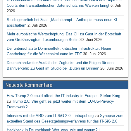
Courts den transatlantischen Datenschutz ins Wanken bringt
6. Juli
2026
Studiogespräch bei 3sat: „Machtkampf – Anthropic muss neue KI
abschalten“
2. Juli 2026
Mehr europäische Wertschöpfung: Das CII zu Gast in der Botschaft
vom Großherzogtum Luxembourg in Berlin
30. Juni 2026
Der unterschätzte Dominoeffekt kritischer Infrastruktur: Neuer
Gastbeitrag für die Wissenskolumne im ZDF
30. Juni 2026
Deutschlandweiter Ausfall des Zugfunks und die Folgen für den
Bahnverkehr: Zu Gast im Studio bei „Buten un Binnen“
26. Juni 2026
Neueste Kommentare
How Trump 2.0 could affect the IT industry in Europe - Stefan Karg
zu
Trump 2.0: Wie geht es jetzt weiter mit dem EU-US-Privacy-
Framework?
Interview mit der ARD zum IT-SiG 2.0 – intrapol.org
zu
Synopse zum
aktuellen Stand des Gesetzgebungsverfahrens für das IT-SiG 2.0
Hackback in Deutschland: Wer, was, wie und warum? |