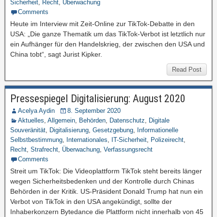
Sicherheit
,
Recht
,
Überwachung
Comments
Heute im Interview mit Zeit-Online zur TikTok-Debatte in den
USA: „Die ganze Thematik um das TikTok-Verbot ist letztlich nur
ein Aufhänger für den Handelskrieg, der zwischen den USA und
China tobt“, sagt Jurist Kipker.
Read Post
Pressespiegel Digitalisierung: August 2020
Acelya Aydin
8. September 2020
Aktuelles
,
Allgemein
,
Behörden
,
Datenschutz
,
Digitale
Souveränität
,
Digitalisierung
,
Gesetzgebung
,
Informationelle
Selbstbestimmung
,
Internationales
,
IT-Sicherheit
,
Polizeirecht
,
Recht
,
Strafrecht
,
Überwachung
,
Verfassungsrecht
Comments
Streit um TikTok: Die Videoplattform TikTok steht bereits länger
wegen Sicherheitsbedenken und der Kontrolle durch Chinas
Behörden in der Kritik. US-Präsident Donald Trump hat nun ein
Verbot von TikTok in den USA angekündigt, sollte der
Inhaberkonzern Bytedance die Plattform nicht innerhalb von 45