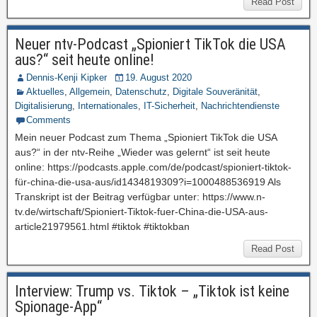
Read Post
Neuer ntv-Podcast „Spioniert TikTok die USA
aus?“ seit heute online!
Dennis-Kenji Kipker
19. August 2020
Aktuelles
,
Allgemein
,
Datenschutz
,
Digitale Souveränität
,
Digitalisierung
,
Internationales
,
IT-Sicherheit
,
Nachrichtendienste
Comments
Mein neuer Podcast zum Thema „Spioniert TikTok die USA
aus?“ in der ntv-Reihe „Wieder was gelernt“ ist seit heute
online: https://podcasts.apple.com/de/podcast/spioniert-tiktok-
für-china-die-usa-aus/id1434819309?i=1000488536919 Als
Transkript ist der Beitrag verfügbar unter: https://www.n-
tv.de/wirtschaft/Spioniert-Tiktok-fuer-China-die-USA-aus-
article21979561.html #tiktok #tiktokban
Read Post
Interview: Trump vs. Tiktok – „Tiktok ist keine
Spionage-App“