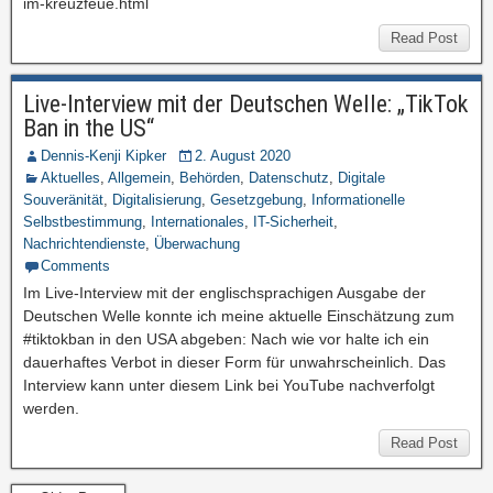
im-kreuzfeue.html
Read Post
Live-Interview mit der Deutschen Welle: „TikTok
Ban in the US“
Dennis-Kenji Kipker
2. August 2020
Aktuelles
,
Allgemein
,
Behörden
,
Datenschutz
,
Digitale
Souveränität
,
Digitalisierung
,
Gesetzgebung
,
Informationelle
Selbstbestimmung
,
Internationales
,
IT-Sicherheit
,
Nachrichtendienste
,
Überwachung
Comments
Im Live-Interview mit der englischsprachigen Ausgabe der
Deutschen Welle konnte ich meine aktuelle Einschätzung zum
#tiktokban in den USA abgeben: Nach wie vor halte ich ein
dauerhaftes Verbot in dieser Form für unwahrscheinlich. Das
Interview kann unter diesem Link bei YouTube nachverfolgt
werden.
Read Post