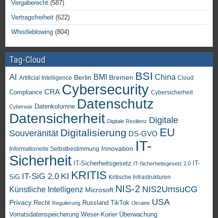
Vergaberecht
(587)
Vertragsfreiheit
(622)
Whistleblowing
(804)
Tag-Cloud
BSI
AI
China
BMI
Berlin
Bremen
Artificial Intelligence
Cloud
Cybersecurity
CRA
Compliance
Cybersicherheit
Datenschutz
Datenkolumne
Cyberwar
Datensicherheit
Digitale
Digitale Resilienz
EU
Digitalisierung
Souveränität
DS-GVO
IT-
Innovation
Informationelle Selbstbestimmung
Sicherheit
IT-Sicherheitsgesetz
IT-
IT-Sicherheitsgesetz 2.0
KRITIS
KI
IT-SiG 2.0
SiG
Kritische Infrastrukturen
NIS-2
NIS2UmsuCG
Künstliche Intelligenz
Microsoft
USA
Privacy
Recht
TikTok
Russland
Regulierung
Ukraine
Vorratsdatenspeicherung
Weser-Kurier
Überwachung