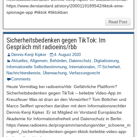
https://www.derstandard.at/story/2000119189542/tiktok-eine-
spionage-app #tiktok #tiktokban
Read Post
Sicherheitsbedenken gegen TikTok: Im
Gespräch mit radioeins/rbb
Dennis-Kenji Kipker
4. August 2020
Aktuelles
,
Allgemein
,
Behörden
,
Datenschutz
,
Digitalisierung
,
Informationelle Selbstbestimmung
,
Internationales
,
IT-Sicherheit
,
Nachrichtendienste
,
Überwachung
,
Verfassungsrecht
Comments
Heute Vormittag bei radioeins/rbb: Gefährliche Plattform?
Sicherheitsbedenken gegen TikTok – beliebte Video-App im
Kreuzfeuer Was ist dran an den Vorwürfen? Tom Böttcher und
Marco Seiffert sprechen darüber mit dem Informationsrechtler
Dennis-Kenji Kipker. Er ist Mitglied im Vorstand Europäische
Akademie für Informationsfreiheit und Datenschutz in Berlin.
https://www.radioeins.de/programm/sendungen/der_schoene_m
orgen/_/sicherheitsbedenken-gegen-tiktok-beliebte-video-app-