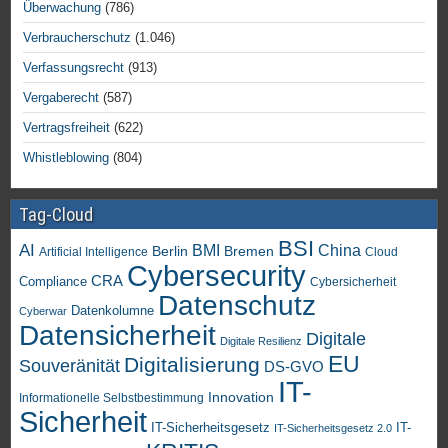
Überwachung
(786)
Verbraucherschutz
(1.046)
Verfassungsrecht
(913)
Vergaberecht
(587)
Vertragsfreiheit
(622)
Whistleblowing
(804)
Tag-Cloud
BSI
AI
China
BMI
Berlin
Bremen
Artificial Intelligence
Cloud
Cybersecurity
CRA
Compliance
Cybersicherheit
Datenschutz
Datenkolumne
Cyberwar
Datensicherheit
Digitale
Digitale Resilienz
EU
Digitalisierung
Souveränität
DS-GVO
IT-
Innovation
Informationelle Selbstbestimmung
Sicherheit
IT-Sicherheitsgesetz
IT-
IT-Sicherheitsgesetz 2.0