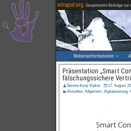
intrapol.org
Gesammelte Beiträge zur s
Websiteinformationen
A
Präsentation „Smart Cont
fälschungssichere Vertr
Dennis-Kenji Kipker
17. August 2
Aktuelles
,
Allgemein
,
Digitalisierung
,