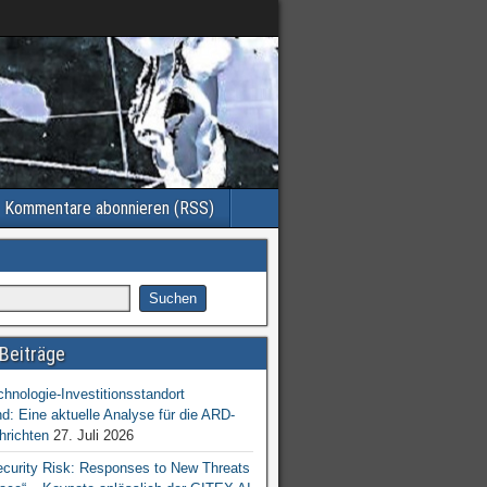
Kommentare abonnieren (RSS)
Beiträge
chnologie-Investitionsstandort
d: Eine aktuelle Analyse für die ARD-
hrichten
27. Juli 2026
ecurity Risk: Responses to New Threats