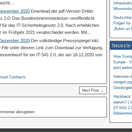
nsicht…
Infrastrukt
Wissensko
: November 2020
Download der pdf-Version Dritter
Deutschlan
tz 2.0: Das Bundesinnenministerium veröffentlicht
Folgen für
 für das IT-Sicherheitsgesetz 2.0. Nach erheblichen
„Buten un 
z im Frühjahr 2021 verabschiedet werden. Mit…
: Dezember 2020
Der vollständige Pressespiegel inkl.
Neueste
df-File unter diesem Link zum Download zur Verfügung.
ionsentwurf für ein IT-SiG 2.0, der am 16.12.2020 von
How Trump 
Europe - S
jetzt weit
Interview 
mart Contracts
intrapol.or
Gesetzgebu
Next Post →
Hackback i
warum? | V
(IT-SiG) 2
ommentar abzugeben.
Referenten