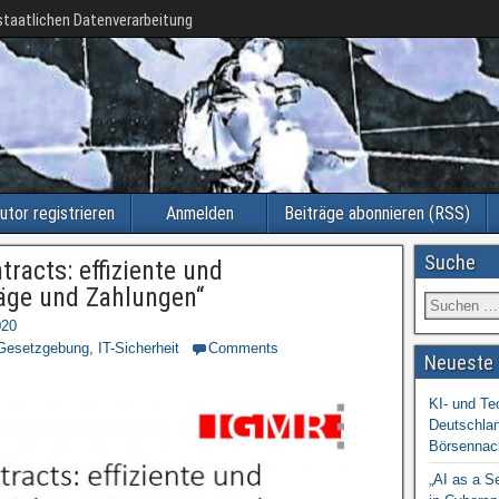
taatlichen Datenverarbeitung
utor registrieren
Anmelden
Beiträge abonnieren (RSS)
Suche
racts: effiziente und
äge und Zahlungen“
020
Gesetzgebung
,
IT-Sicherheit
Comments
Neueste 
KI- und Te
Deutschlan
Börsennac
„AI as a S