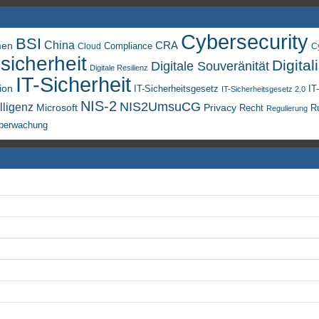
Cybersecurity
BSI
China
men
CRA
Compliance
Cloud
C
sicherheit
Digital
Digitale Souveränität
Digitale Resilienz
IT-Sicherheit
ion
IT-Sicherheitsgesetz
IT
IT-Sicherheitsgesetz 2.0
NIS-2
NIS2UmsuCG
lligenz
Microsoft
Privacy
Recht
R
Regulierung
berwachung