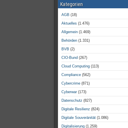
Kategorien
AGB
(18)
Aktuelles
(1.476)
Allgemein
(1.469)
Behörden
(1.331)
BVB
(2)
CIO-Bund
(267)
Cloud Computing
(113)
Compliance
(562)
Cybercrime
(871)
Cyberwar
(173)
Datenschutz
(827)
Digitale Resilienz
(824)
Digitale Souveränität
(1.086)
Digitalisierung
(1.259)