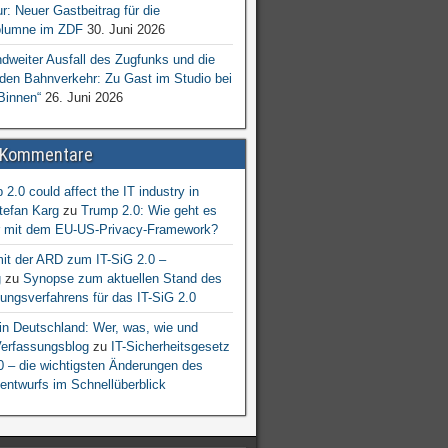
ur: Neuer Gastbeitrag für die
lumne im ZDF
30. Juni 2026
dweiter Ausfall des Zugfunks und die
 den Bahnverkehr: Zu Gast im Studio bei
Binnen“
26. Juni 2026
 Kommentare
2.0 could affect the IT industry in
tefan Karg
zu
Trump 2.0: Wie geht es
er mit dem EU-US-Privacy-Framework?
mit der ARD zum IT-SiG 2.0 –
g
zu
Synopse zum aktuellen Stand des
ngsverfahrens für das IT-SiG 2.0
n Deutschland: Wer, was, wie und
erfassungsblog
zu
IT-Sicherheitsgesetz
.0 – die wichtigsten Änderungen des
entwurfs im Schnellüberblick