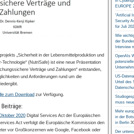
in Cybersp
EUROPE 2
“Artificial
Security A
für Juli 20
Wie wichti
der Bundesr
Interview 
ekts „Sicherheit in der Lebensmittelproduktion und
OpenAIs We
potenziell
er-Technologie“ (NutriSafe) ist eine neue Präsentation
Unternehm
lschungssichere Verträge und Zahlungen“ entstanden,
öglichkeiten und Anforderungen rund um die
US-Datena
Urteil des
edergibt.
Datenschut
elle zum Download
zur Verfügung.
Studiogesp
muss neue 
 Beiträge:
Mehr europ
 Oktober 2020
Digital Services Act der Europäischen
in der Bo
ervices Act verfolgt die Europäische Kommission den
in Berlin
30
ieter vor Großkonzernen wie Google, Facebook oder
Der unters