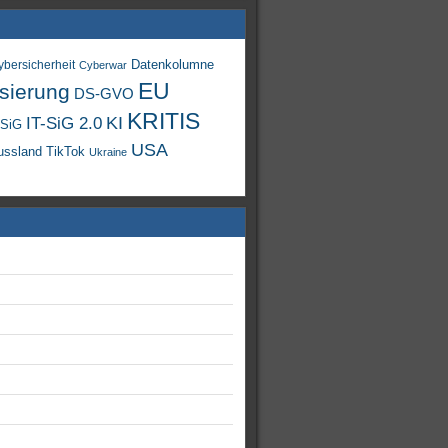
Datenkolumne
ybersicherheit
Cyberwar
EU
isierung
DS-GVO
KRITIS
KI
IT-SiG 2.0
-SiG
USA
TikTok
ussland
Ukraine