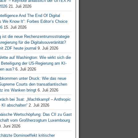
ace“ – Keynote anlässlich der GITEX AI
026
21. Juli 2026
 Intelligence And The End Of Digital
s We Know It”: Forbes Editor’s Choice
26
15. Juli 2026
g ist die neue Rechenzentrumsstrategie
egierung für die Digitalsouveränität?
mit ZDF heute journal
9. Juli 2026
tte auf Washington: Wie wirkt sich die
e Beteiligung der US-Regierung am KI-
en aus?
6. Juli 2026
bkommen unter Druck: Wie das neue
 Supreme Courts den transatlantischen
z ins Wanken bringt
6. Juli 2026
räch bei 3sat: „Machtkampf – Anthropic
KI abschalten“
2. Juli 2026
äische Wertschöpfung: Das CII zu Gast
tschaft vom Großherzogtum Luxembourg
. Juni 2026
chätzte Dominoeffekt kritischer