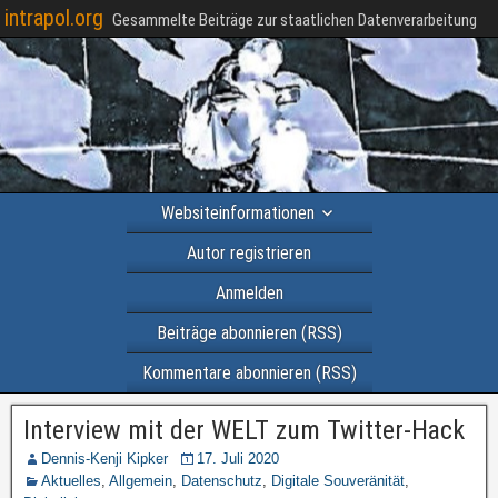
intrapol.org
Gesammelte Beiträge zur staatlichen Datenverarbeitung
Websiteinformationen
Autor registrieren
Anmelden
Beiträge abonnieren (RSS)
Kommentare abonnieren (RSS)
Interview mit der WELT zum Twitter-Hack
Dennis-Kenji Kipker
17. Juli 2020
Aktuelles
,
Allgemein
,
Datenschutz
,
Digitale Souveränität
,