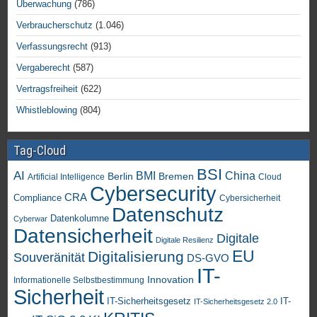
Überwachung
(786)
Verbraucherschutz
(1.046)
Verfassungsrecht
(913)
Vergaberecht
(587)
Vertragsfreiheit
(622)
Whistleblowing
(804)
Tag-Cloud
BSI
AI
China
BMI
Berlin
Bremen
Artificial Intelligence
Cloud
Cybersecurity
CRA
Compliance
Cybersicherheit
Datenschutz
Datenkolumne
Cyberwar
Datensicherheit
Digitale
Digitale Resilienz
EU
Digitalisierung
Souveränität
DS-GVO
IT-
Innovation
Informationelle Selbstbestimmung
Sicherheit
IT-Sicherheitsgesetz
IT-
IT-Sicherheitsgesetz 2.0