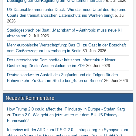
Beteiligung der US-Regierung am KI-Unternehmen aus?
6. Juli 2026
US-Datenabkommen unter Druck: Wie das neue Urteil des Supreme
Courts den transatlantischen Datenschutz ins Wanken bringt
6. Juli
2026
Studiogespräch bei 3sat: „Machtkampf – Anthropic muss neue KI
abschalten“
2. Juli 2026
Mehr europäische Wertschöpfung: Das CII zu Gast in der Botschaft
vom Großherzogtum Luxembourg in Berlin
30. Juni 2026
Der unterschätzte Dominoeffekt kritischer Infrastruktur: Neuer
Gastbeitrag für die Wissenskolumne im ZDF
30. Juni 2026
Deutschlandweiter Ausfall des Zugfunks und die Folgen für den
Bahnverkehr: Zu Gast im Studio bei „Buten un Binnen“
26. Juni 2026
Neueste Kommentare
How Trump 2.0 could affect the IT industry in Europe - Stefan Karg
zu
Trump 2.0: Wie geht es jetzt weiter mit dem EU-US-Privacy-
Framework?
Interview mit der ARD zum IT-SiG 2.0 – intrapol.org
zu
Synopse zum
aktuellen Stand des Gesetzgebungsverfahrens für das IT-SiG 2.0