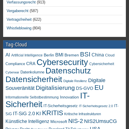
Verfassungsrecht
(913)
Vergaberecht
(587)
Vertragsfreiheit
(622)
Whistleblowing
(804)
Tag-Cloud
BSI
AI
China
BMI
Berlin
Bremen
Artificial Intelligence
Cloud
Cybersecurity
CRA
Compliance
Cybersicherheit
Datenschutz
Datenkolumne
Cyberwar
Datensicherheit
Digitale
Digitale Resilienz
EU
Digitalisierung
Souveränität
DS-GVO
IT-
Innovation
Informationelle Selbstbestimmung
Sicherheit
IT-Sicherheitsgesetz
IT-
IT-Sicherheitsgesetz 2.0
KRITIS
KI
IT-SiG 2.0
SiG
Kritische Infrastrukturen
NIS-2
NIS2UmsuCG
Künstliche Intelligenz
Microsoft
USA
Privacy