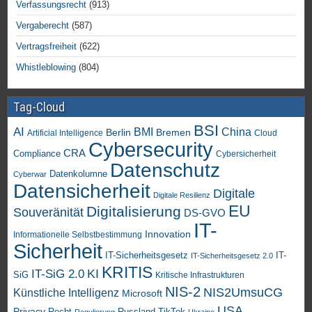
Verfassungsrecht
(913)
Vergaberecht
(587)
Vertragsfreiheit
(622)
Whistleblowing
(804)
Tag-Cloud
BSI
AI
China
BMI
Berlin
Bremen
Artificial Intelligence
Cloud
Cybersecurity
CRA
Compliance
Cybersicherheit
Datenschutz
Datenkolumne
Cyberwar
Datensicherheit
Digitale
Digitale Resilienz
EU
Digitalisierung
Souveränität
DS-GVO
IT-
Innovation
Informationelle Selbstbestimmung
Sicherheit
IT-Sicherheitsgesetz
IT-
IT-Sicherheitsgesetz 2.0
KRITIS
KI
IT-SiG 2.0
SiG
Kritische Infrastrukturen
NIS-2
NIS2UmsuCG
Künstliche Intelligenz
Microsoft
USA
Privacy
Recht
TikTok