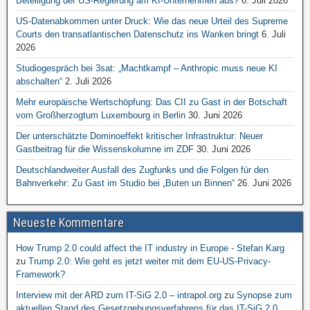
Beteiligung der US-Regierung am KI-Unternehmen aus?
6. Juli 2026
US-Datenabkommen unter Druck: Wie das neue Urteil des Supreme
Courts den transatlantischen Datenschutz ins Wanken bringt
6. Juli
2026
Studiogespräch bei 3sat: „Machtkampf – Anthropic muss neue KI
abschalten“
2. Juli 2026
Mehr europäische Wertschöpfung: Das CII zu Gast in der Botschaft
vom Großherzogtum Luxembourg in Berlin
30. Juni 2026
Der unterschätzte Dominoeffekt kritischer Infrastruktur: Neuer
Gastbeitrag für die Wissenskolumne im ZDF
30. Juni 2026
Deutschlandweiter Ausfall des Zugfunks und die Folgen für den
Bahnverkehr: Zu Gast im Studio bei „Buten un Binnen“
26. Juni 2026
Neueste Kommentare
How Trump 2.0 could affect the IT industry in Europe - Stefan Karg
zu
Trump 2.0: Wie geht es jetzt weiter mit dem EU-US-Privacy-
Framework?
Interview mit der ARD zum IT-SiG 2.0 – intrapol.org
zu
Synopse zum
aktuellen Stand des Gesetzgebungsverfahrens für das IT-SiG 2.0