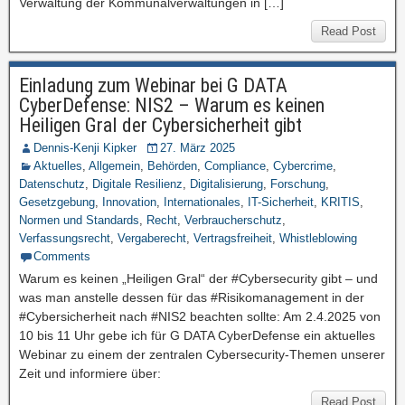
Verwaltung der Kommunalverwaltungen in […]
Read Post
Einladung zum Webinar bei G DATA
CyberDefense: NIS2 – Warum es keinen
Heiligen Gral der Cybersicherheit gibt
Dennis-Kenji Kipker
27. März 2025
Aktuelles
,
Allgemein
,
Behörden
,
Compliance
,
Cybercrime
,
Datenschutz
,
Digitale Resilienz
,
Digitalisierung
,
Forschung
,
Gesetzgebung
,
Innovation
,
Internationales
,
IT-Sicherheit
,
KRITIS
,
Normen und Standards
,
Recht
,
Verbraucherschutz
,
Verfassungsrecht
,
Vergaberecht
,
Vertragsfreiheit
,
Whistleblowing
Comments
Warum es keinen „Heiligen Gral“ der #Cybersecurity gibt – und
was man anstelle dessen für das #Risikomanagement in der
#Cybersicherheit nach #NIS2 beachten sollte: Am 2.4.2025 von
10 bis 11 Uhr gebe ich für G DATA CyberDefense ein aktuelles
Webinar zu einem der zentralen Cybersecurity-Themen unserer
Zeit und informiere über:
Read Post