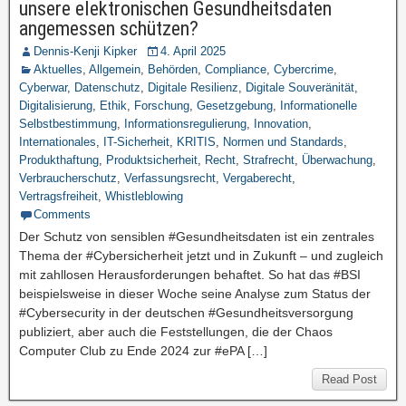
unsere elektronischen Gesundheitsdaten
angemessen schützen?
Dennis-Kenji Kipker
4. April 2025
Aktuelles
,
Allgemein
,
Behörden
,
Compliance
,
Cybercrime
,
Cyberwar
,
Datenschutz
,
Digitale Resilienz
,
Digitale Souveränität
,
Digitalisierung
,
Ethik
,
Forschung
,
Gesetzgebung
,
Informationelle
Selbstbestimmung
,
Informationsregulierung
,
Innovation
,
Internationales
,
IT-Sicherheit
,
KRITIS
,
Normen und Standards
,
Produkthaftung
,
Produktsicherheit
,
Recht
,
Strafrecht
,
Überwachung
,
Verbraucherschutz
,
Verfassungsrecht
,
Vergaberecht
,
Vertragsfreiheit
,
Whistleblowing
Comments
Der Schutz von sensiblen #Gesundheitsdaten ist ein zentrales
Thema der #Cybersicherheit jetzt und in Zukunft – und zugleich
mit zahllosen Herausforderungen behaftet. So hat das #BSI
beispielsweise in dieser Woche seine Analyse zum Status der
#Cybersecurity in der deutschen #Gesundheitsversorgung
publiziert, aber auch die Feststellungen, die der Chaos
Computer Club zu Ende 2024 zur #ePA […]
Read Post