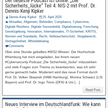
Der neueste Podcast ist online: „Die
Sicherheits_lücke“ Teil 4: NIS-2 mit Prof. Dr.
Dennis-Kenji Kipker
Dennis-Kenji Kipker
25. April 2025
Aktuelles
,
Allgemein
,
Behörden
,
Compliance
,
Cybercrime
,
Digitale Resilienz
,
Digitale Souveränität
,
Digitalisierung
,
Forschung
,
Gesetzgebung
,
Innovation
,
Internationales
,
IT-Sicherheit
,
KRITIS
,
Normen und Standards
,
Recht
,
Verbraucherschutz
,
Vergaberecht
,
Vertragsfreiheit
,
Whistleblowing
Comments
Über eine Stunde geballtes #NIS2-Wissen: Die Hochschule
#Hamburg hat mich eingeladen, bei ihrem neuen
#Cybersecurity-Podcast „Die Sicherheits_lücke“ mitzuwirken
und viele Fragen zum Thema zu beantworten, was ich sehr
gerne gemacht habe. Moderiert wird das neue Format durch
Prof. Dr. Volker Skwarek (HAW Hamburg), Monina Schwarz (LSI
Bayern) und Prof. Dr. Ingo Timm (DFKI & Uni […]
Read Post
Neues Interview im Deutschlandfunk: Wie kann