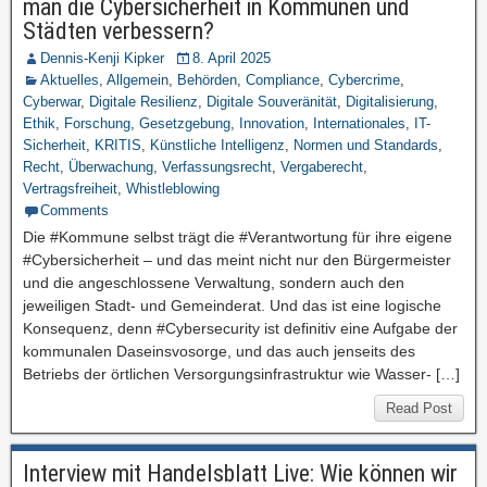
man die Cybersicherheit in Kommunen und
Städten verbessern?
Dennis-Kenji Kipker
8. April 2025
Aktuelles
,
Allgemein
,
Behörden
,
Compliance
,
Cybercrime
,
Cyberwar
,
Digitale Resilienz
,
Digitale Souveränität
,
Digitalisierung
,
Ethik
,
Forschung
,
Gesetzgebung
,
Innovation
,
Internationales
,
IT-
Sicherheit
,
KRITIS
,
Künstliche Intelligenz
,
Normen und Standards
,
Recht
,
Überwachung
,
Verfassungsrecht
,
Vergaberecht
,
Vertragsfreiheit
,
Whistleblowing
Comments
Die #Kommune selbst trägt die #Verantwortung für ihre eigene
#Cybersicherheit – und das meint nicht nur den Bürgermeister
und die angeschlossene Verwaltung, sondern auch den
jeweiligen Stadt- und Gemeinderat. Und das ist eine logische
Konsequenz, denn #Cybersecurity ist definitiv eine Aufgabe der
kommunalen Daseinsvosorge, und das auch jenseits des
Betriebs der örtlichen Versorgungsinfrastruktur wie Wasser- […]
Read Post
Interview mit Handelsblatt Live: Wie können wir