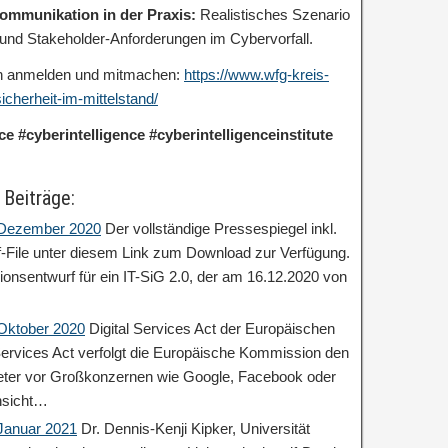
nkommunikation in der Praxis:
Realistisches Szenario
und Stakeholder-Anforderungen im Cybervorfall.
en anmelden und mitmachen:
https://www.wfg-kreis-
icherheit-im-mittelstand/
ce #cyberintelligence #cyberintelligenceinstitute
 Beiträge:
: Dezember 2020
Der vollständige Pressespiegel inkl.
df-File unter diesem Link zum Download zur Verfügung.
ionsentwurf für ein IT-SiG 2.0, der am 16.12.2020 von
 Oktober 2020
Digital Services Act der Europäischen
ervices Act verfolgt die Europäische Kommission den
ieter vor Großkonzernen wie Google, Facebook oder
nsicht…
 Januar 2021
Dr. Dennis-Kenji Kipker, Universität