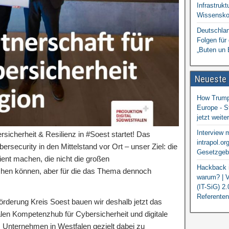
Infrastrukt
Wissensko
Deutschlan
Folgen für
„Buten un 
Neueste
How Trump 
Europe - S
jetzt weit
Interview 
cherheit & Resilienz in #Soest startet! Das
intrapol.or
ybersecurity in den Mittelstand vor Ort – unser Ziel: die
Gesetzgebu
ient machen, die nicht die großen
Hackback i
hen können, aber für die das Thema dennoch
warum? | V
(IT-SiG) 2
Referenten
rderung Kreis Soest bauen wir deshalb jetzt das
len Kompetenzhub für Cybersicherheit und digitale
 Unternehmen in Westfalen gezielt dabei zu