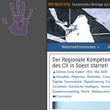
intrapol.org
Gesammelte Beiträge zur s
Websiteinformationen
A
Der Regionale Kompeten
des CII in Soest startet!
Dennis-Kenji Kipker
6. Mai 2026
Aktuelles
,
Allgemein
,
Behörden
,
Comp
Digitale Souveränität
,
Digitalisierung
,
Fo
Sicherheit
,
Künstliche Intelligenz
,
Norme
Quantencomputing
,
Recht
,
Verbraucher
Comments