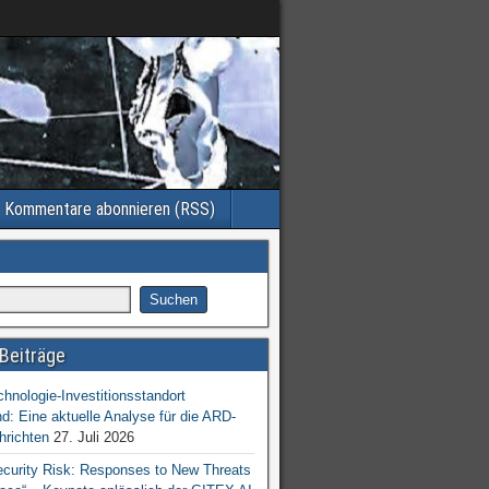
Kommentare abonnieren (RSS)
Beiträge
chnologie-Investitionsstandort
d: Eine aktuelle Analyse für die ARD-
hrichten
27. Juli 2026
ecurity Risk: Responses to New Threats