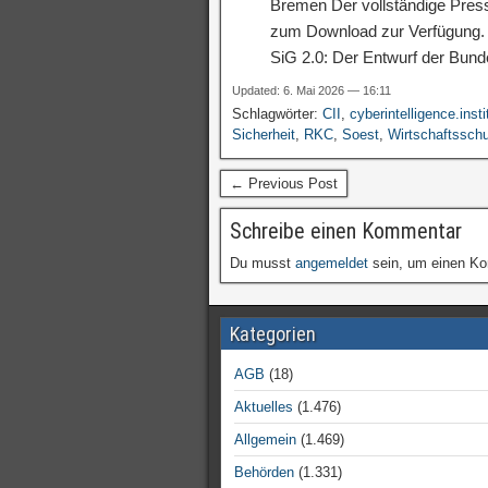
Bremen Der vollständige Press
zum Download zur Verfügung. V
SiG 2.0: Der Entwurf der Bun
Updated: 6. Mai 2026 — 16:11
Schlagwörter:
CII
,
cyberintelligence.insti
Sicherheit
,
RKC
,
Soest
,
Wirtschaftssch
← Previous Post
Schreibe einen Kommentar
Du musst
angemeldet
sein, um einen K
Kategorien
AGB
(18)
Aktuelles
(1.476)
Allgemein
(1.469)
Behörden
(1.331)