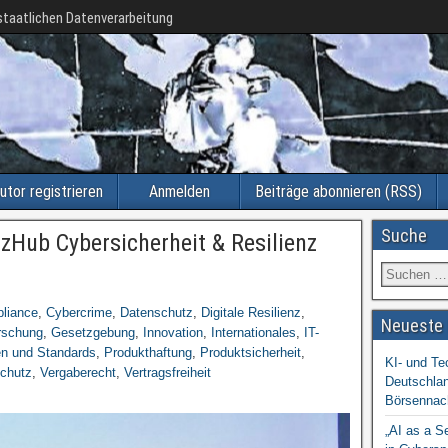
taatlichen Datenverarbeitung
utor registrieren
Anmelden
Beiträge abonnieren (RSS)
Suche
zHub Cybersicherheit & Resilienz
liance
,
Cybercrime
,
Datenschutz
,
Digitale Resilienz
,
Neueste 
rschung
,
Gesetzgebung
,
Innovation
,
Internationales
,
IT-
n und Standards
,
Produkthaftung
,
Produktsicherheit
,
KI- und Te
schutz
,
Vergaberecht
,
Vertragsfreiheit
Deutschlan
Börsennac
„AI as a S