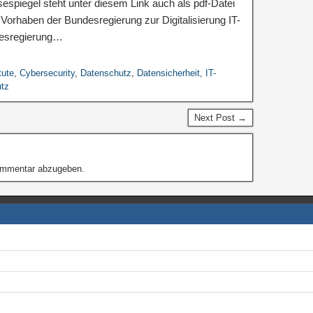
espiegel steht unter diesem Link auch als pdf-Datei
orhaben der Bundesregierung zur Digitalisierung IT-
desregierung…
tute
,
Cybersecurity
,
Datenschutz
,
Datensicherheit
,
IT-
utz
Next Post →
ommentar abzugeben.