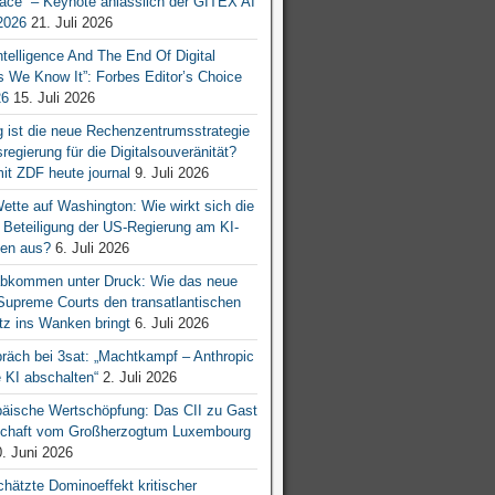
ace“ – Keynote anlässlich der GITEX AI
026
21. Juli 2026
 Intelligence And The End Of Digital
s We Know It”: Forbes Editor’s Choice
26
15. Juli 2026
g ist die neue Rechenzentrumsstrategie
egierung für die Digitalsouveränität?
mit ZDF heute journal
9. Juli 2026
tte auf Washington: Wie wirkt sich die
e Beteiligung der US-Regierung am KI-
en aus?
6. Juli 2026
bkommen unter Druck: Wie das neue
 Supreme Courts den transatlantischen
z ins Wanken bringt
6. Juli 2026
räch bei 3sat: „Machtkampf – Anthropic
KI abschalten“
2. Juli 2026
äische Wertschöpfung: Das CII zu Gast
tschaft vom Großherzogtum Luxembourg
. Juni 2026
chätzte Dominoeffekt kritischer