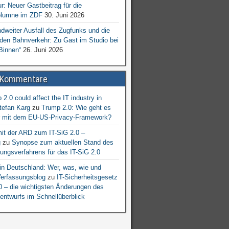
ur: Neuer Gastbeitrag für die
lumne im ZDF
30. Juni 2026
dweiter Ausfall des Zugfunks und die
 den Bahnverkehr: Zu Gast im Studio bei
Binnen“
26. Juni 2026
 Kommentare
2.0 could affect the IT industry in
tefan Karg
zu
Trump 2.0: Wie geht es
er mit dem EU-US-Privacy-Framework?
mit der ARD zum IT-SiG 2.0 –
g
zu
Synopse zum aktuellen Stand des
ngsverfahrens für das IT-SiG 2.0
n Deutschland: Wer, was, wie und
erfassungsblog
zu
IT-Sicherheitsgesetz
.0 – die wichtigsten Änderungen des
entwurfs im Schnellüberblick