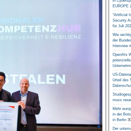
in Cybersp
EUROPE 2
“Artificial
Security A
für Juli 20
Wie wichti
der Bundesr
Interview 
OpenAIs We
potenziell
Unternehm
US-Datena
Urteil des
Datenschut
Studiogesp
muss neue 
Mehr europ
in der Bo
in Berlin
30
Der unters