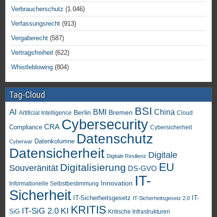
Verbraucherschutz
(1.046)
Verfassungsrecht
(913)
Vergaberecht
(587)
Vertragsfreiheit
(622)
Whistleblowing
(804)
Tag-Cloud
BSI
AI
China
BMI
Berlin
Bremen
Artificial Intelligence
Cloud
Cybersecurity
CRA
Compliance
Cybersicherheit
Datenschutz
Datenkolumne
Cyberwar
Datensicherheit
Digitale
Digitale Resilienz
EU
Digitalisierung
Souveränität
DS-GVO
IT-
Innovation
Informationelle Selbstbestimmung
Sicherheit
IT-Sicherheitsgesetz
IT-
IT-Sicherheitsgesetz 2.0
KRITIS
KI
IT-SiG 2.0
SiG
Kritische Infrastrukturen