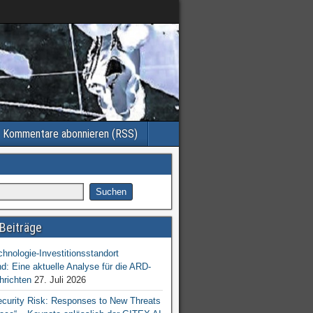
Kommentare abonnieren (RSS)
Beiträge
chnologie-Investitionsstandort
d: Eine aktuelle Analyse für die ARD-
hrichten
27. Juli 2026
ecurity Risk: Responses to New Threats