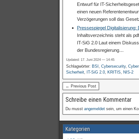
Entwurf für IT-Sicherheitsgese
einen neuen Referentenentwurf
Verzögerungen soll das Geset
Pressespiegel Digitalisierung
Inhaltsverzeichnis steht als p
IT-SiG 2.0 Laut einem Diskuss
der Bundesregierung…
Updated: 17. Juni 2024 — 14:45
Schlagwörter:
BSI
,
Cybersecurity
,
Cyber
Sicherheit
,
IT-SiG 2.0
,
KRITIS
,
NIS-2
← Previous Post
Schreibe einen Kommentar
Du musst
angemeldet
sein, um einen K
Kategorien