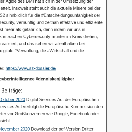
er Ägide des BMI hat sich in der Umsetzung der
ttelt. Insoweit steht auch die aktuelle Misere bei der
2 sinnbildlich für die #Entscheidungsunfähigkeit der
urity, vernünftig und zeitnah effektive und effiziente
mehr als gefährlich, denn indem wir uns in
k in Sachen Cybersecurity munter im Kreis drehen,
realisiert, und das sehen wir allenthalben bei
digitale #Verwaltung, die #Wirtschaft und die
er:
https://www.sz-dossier.de/
cyberintelligence #denniskenjikipker
 Beiträge:
 Oktober 2020
Digital Services Act der Europäischen
ervices Act verfolgt die Europäische Kommission den
ieter vor Großkonzernen wie Google, Facebook oder
nsicht…
: November 2020
Download der pdf-Version Dritter