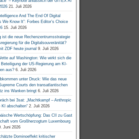
ace“ – Keynote anlässlich der GITEX AI
026
21. Juli 2026
 Intelligence And The End Of Digital
s We Know It”: Forbes Editor’s Choice
26
15. Juli 2026
g ist die neue Rechenzentrumsstrategie
egierung für die Digitalsouveränität?
mit ZDF heute journal
9. Juli 2026
tte auf Washington: Wie wirkt sich die
e Beteiligung der US-Regierung am KI-
en aus?
6. Juli 2026
bkommen unter Druck: Wie das neue
 Supreme Courts den transatlantischen
z ins Wanken bringt
6. Juli 2026
räch bei 3sat: „Machtkampf – Anthropic
KI abschalten“
2. Juli 2026
äische Wertschöpfung: Das CII zu Gast
tschaft vom Großherzogtum Luxembourg
. Juni 2026
chätzte Dominoeffekt kritischer