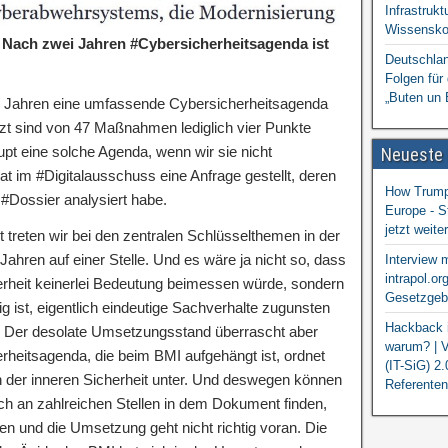
Infrastrukt
Wissensko
 Nach zwei Jahren #Cybersicherheitsagenda ist
Deutschlan
Folgen für
„Buten un 
 Jahren eine umfassende Cybersicherheitsagenda
tzt sind von 47 Maßnahmen lediglich vier Punkte
pt eine solche Agenda, wenn wir sie nicht
Neueste
t im #Digitalausschuss eine Anfrage gestellt, deren
How Trump 
#Dossier analysiert habe.
Europe - S
jetzt weit
treten wir bei den zentralen Schlüsselthemen in der
 Jahren auf einer Stelle. Und es wäre ja nicht so, dass
Interview 
intrapol.or
rheit keinerlei Bedeutung beimessen würde, sondern
Gesetzgebu
ig ist, eigentlich eindeutige Sachverhalte zugunsten
Hackback i
n. Der desolate Umsetzungsstand überrascht aber
warum? | V
erheitsagenda, die beim BMI aufgehängt ist, ordnet
(IT-SiG) 2
n der inneren Sicherheit unter. Und deswegen können
Referenten
sich an zahlreichen Stellen in dem Dokument finden,
den und die Umsetzung geht nicht richtig voran. Die