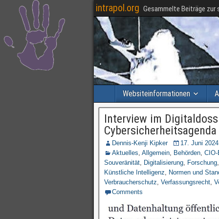
intrapol.org
Gesammelte Beiträge zur s
Websiteinformationen
A
Interview im Digitaldos
Cybersicherheitsagenda
Dennis-Kenji Kipker
17. Juni 2024
Aktuelles
,
Allgemein
,
Behörden
,
CIO-
Souveränität
,
Digitalisierung
,
Forschung
Künstliche Intelligenz
,
Normen und Stan
Verbraucherschutz
,
Verfassungsrecht
,
V
Comments