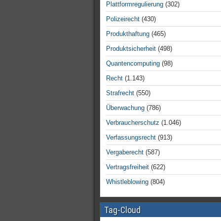
Plattformregulierung
(302)
Polizeirecht
(430)
Produkthaftung
(465)
Produktsicherheit
(498)
Quantencomputing
(98)
Recht
(1.143)
Strafrecht
(550)
Überwachung
(786)
Verbraucherschutz
(1.046)
Verfassungsrecht
(913)
Vergaberecht
(587)
Vertragsfreiheit
(622)
Whistleblowing
(804)
Tag-Cloud