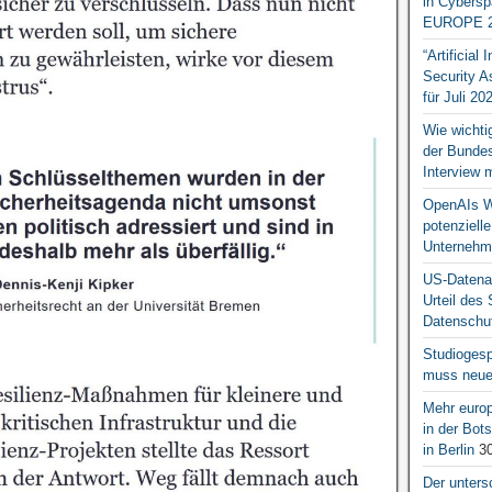
in Cybersp
EUROPE 2
“Artificial
Security A
für Juli 20
Wie wichti
der Bundesr
Interview 
OpenAIs We
potenziell
Unternehm
US-Datena
Urteil des
Datenschut
Studiogesp
muss neue 
Mehr europ
in der Bo
in Berlin
30
Der unters