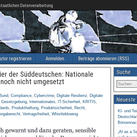
taatlichen Datenverarbeitung
utor registrieren
Anmelden
Beiträge abonnieren (RSS)
Suche
sier der Süddeutschen: Nationale
 noch nicht umgesetzt
Bund
,
Compliance
,
Cybercrime
,
Digitale Resilienz
,
Digitale
Neueste 
,
Gesetzgebung
,
Internationales
,
IT-Sicherheit
,
KRITIS
,
dards
,
Produkthaftung
,
Produktsicherheit
,
Recht
,
KI- und Te
ergaberecht
,
Vertragsfreiheit
,
Whistleblowing
Deutschlan
Börsennac
„AI as a S