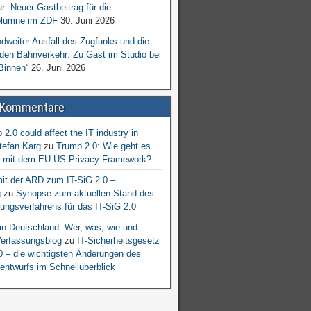
ur: Neuer Gastbeitrag für die
lumne im ZDF
30. Juni 2026
dweiter Ausfall des Zugfunks und die
 den Bahnverkehr: Zu Gast im Studio bei
Binnen“
26. Juni 2026
 Kommentare
2.0 could affect the IT industry in
tefan Karg
zu
Trump 2.0: Wie geht es
er mit dem EU-US-Privacy-Framework?
mit der ARD zum IT-SiG 2.0 –
g
zu
Synopse zum aktuellen Stand des
ngsverfahrens für das IT-SiG 2.0
n Deutschland: Wer, was, wie und
erfassungsblog
zu
IT-Sicherheitsgesetz
.0 – die wichtigsten Änderungen des
entwurfs im Schnellüberblick