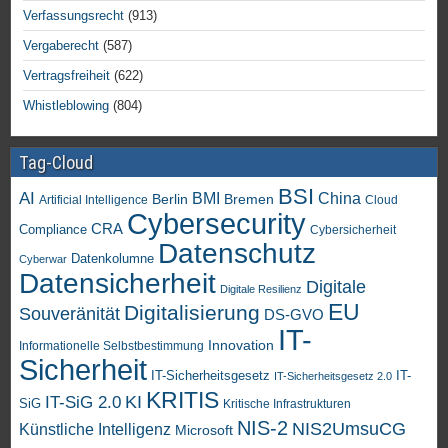
Verfassungsrecht
(913)
Vergaberecht
(587)
Vertragsfreiheit
(622)
Whistleblowing
(804)
Tag-Cloud
BSI
AI
China
BMI
Berlin
Bremen
Artificial Intelligence
Cloud
Cybersecurity
CRA
Compliance
Cybersicherheit
Datenschutz
Datenkolumne
Cyberwar
Datensicherheit
Digitale
Digitale Resilienz
EU
Digitalisierung
Souveränität
DS-GVO
IT-
Innovation
Informationelle Selbstbestimmung
Sicherheit
IT-Sicherheitsgesetz
IT-
IT-Sicherheitsgesetz 2.0
KRITIS
KI
IT-SiG 2.0
SiG
Kritische Infrastrukturen
NIS-2
NIS2UmsuCG
Künstliche Intelligenz
Microsoft