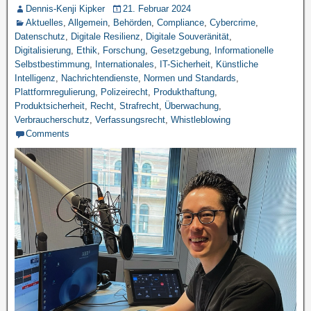
Dennis-Kenji Kipker
21. Februar 2024
Aktuelles
,
Allgemein
,
Behörden
,
Compliance
,
Cybercrime
,
Datenschutz
,
Digitale Resilienz
,
Digitale Souveränität
,
Digitalisierung
,
Ethik
,
Forschung
,
Gesetzgebung
,
Informationelle
Selbstbestimmung
,
Internationales
,
IT-Sicherheit
,
Künstliche
Intelligenz
,
Nachrichtendienste
,
Normen und Standards
,
Plattformregulierung
,
Polizeirecht
,
Produkthaftung
,
Produktsicherheit
,
Recht
,
Strafrecht
,
Überwachung
,
Verbraucherschutz
,
Verfassungsrecht
,
Whistleblowing
Comments