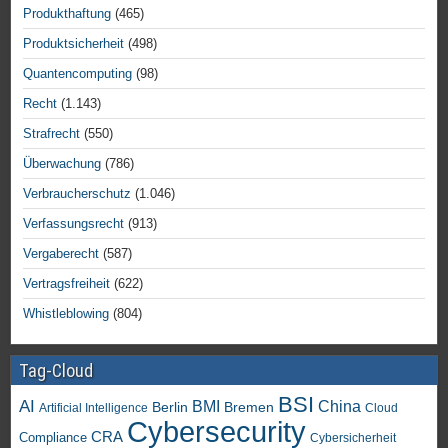
Produkthaftung
(465)
Produktsicherheit
(498)
Quantencomputing
(98)
Recht
(1.143)
Strafrecht
(550)
Überwachung
(786)
Verbraucherschutz
(1.046)
Verfassungsrecht
(913)
Vergaberecht
(587)
Vertragsfreiheit
(622)
Whistleblowing
(804)
Tag-Cloud
BSI
AI
China
BMI
Berlin
Bremen
Artificial Intelligence
Cloud
Cybersecurity
CRA
Compliance
Cybersicherheit