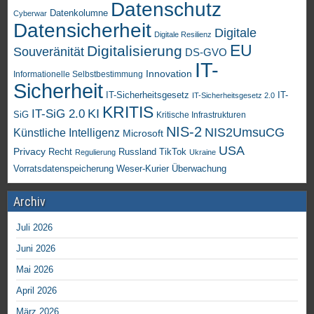
Datenschutz
Datenkolumne
Cyberwar
Datensicherheit
Digitale
Digitale Resilienz
EU
Digitalisierung
Souveränität
DS-GVO
IT-
Innovation
Informationelle Selbstbestimmung
Sicherheit
IT-Sicherheitsgesetz
IT-
IT-Sicherheitsgesetz 2.0
KRITIS
KI
IT-SiG 2.0
SiG
Kritische Infrastrukturen
NIS-2
NIS2UmsuCG
Künstliche Intelligenz
Microsoft
USA
Privacy
Recht
TikTok
Russland
Regulierung
Ukraine
Vorratsdatenspeicherung
Weser-Kurier
Überwachung
Archiv
Juli 2026
Juni 2026
Mai 2026
April 2026
März 2026