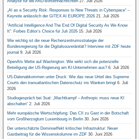
Analyse für die ARD-Börsennachrichten
27. Juli 2026
„AI as a Security Risk: Responses to New Threats in Cyberspace“ –
Keynote anlässlich der GITEX AI EUROPE 2026
21. Juli 2026
“Artificial Intelligence And The End Of Digital Security As We Know
It”: Forbes Editor’s Choice für Juli 2026
15. Juli 2026
Wie wichtig ist die neue Rechenzentrumsstrategie der
Bundesregierung für die Digitalsouveränität? Interview mit ZDF heute
journal
9. Juli 2026
OpenAIs Wette auf Washington: Wie wirkt sich die potenzielle
Beteiligung der US-Regierung am KI-Unternehmen aus?
6. Juli 2026
US-Datenabkommen unter Druck: Wie das neue Urteil des Supreme
Courts den transatlantischen Datenschutz ins Wanken bringt
6. Juli
2026
Studiogespräch bei 3sat: „Machtkampf – Anthropic muss neue KI
abschalten“
2. Juli 2026
Mehr europäische Wertschöpfung: Das CII zu Gast in der Botschaft
vom Großherzogtum Luxembourg in Berlin
30. Juni 2026
Der unterschätzte Dominoeffekt kritischer Infrastruktur: Neuer
Gastbeitrag für die Wissenskolumne im ZDF
30. Juni 2026