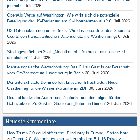
journal
9. Juli 2026
OpenAIs Wette auf Washington: Wie wirkt sich die potenzielle
Beteiligung der US-Regierung am KI-Unternehmen aus?
6. Juli 2026
US-Datenabkommen unter Druck: Wie das neue Urteil des Supreme
Courts den transatlantischen Datenschutz ins Wanken bringt
6. Juli
2026
Studiogespräch bei 3sat: „Machtkampf – Anthropic muss neue KI
abschalten“
2. Juli 2026
Mehr europäische Wertschöpfung: Das CII zu Gast in der Botschaft
vom Großherzogtum Luxembourg in Berlin
30. Juni 2026
Der unterschätzte Dominoeffekt kritischer Infrastruktur: Neuer
Gastbeitrag für die Wissenskolumne im ZDF
30. Juni 2026
Deutschlandweiter Ausfall des Zugfunks und die Folgen für den
Bahnverkehr: Zu Gast im Studio bei „Buten un Binnen“
26. Juni 2026
Neueste Kommentare
How Trump 2.0 could affect the IT industry in Europe - Stefan Karg
zu
Trump 2.0: Wie geht es jetzt weiter mit dem EU-US-Privacy-