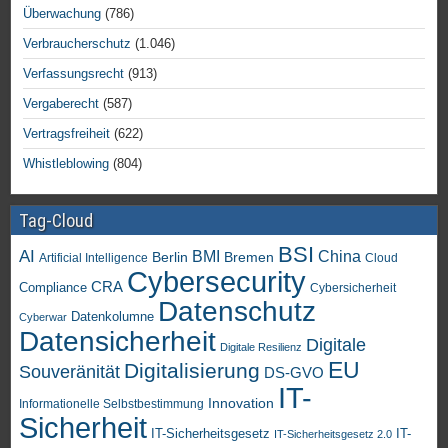
Überwachung
(786)
Verbraucherschutz
(1.046)
Verfassungsrecht
(913)
Vergaberecht
(587)
Vertragsfreiheit
(622)
Whistleblowing
(804)
Tag-Cloud
BSI
AI
China
BMI
Berlin
Bremen
Artificial Intelligence
Cloud
Cybersecurity
CRA
Compliance
Cybersicherheit
Datenschutz
Datenkolumne
Cyberwar
Datensicherheit
Digitale
Digitale Resilienz
EU
Digitalisierung
Souveränität
DS-GVO
IT-
Innovation
Informationelle Selbstbestimmung
Sicherheit
IT-Sicherheitsgesetz
IT-
IT-Sicherheitsgesetz 2.0