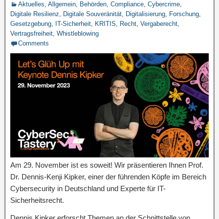
Aktuelles
,
Allgemein
,
Behörden
,
Compliance
,
Cybercrime
,
Digitale Resilienz
,
Digitale Souveränität
,
Digitalisierung
,
Forschung
,
Gesetzgebung
,
IT-Sicherheit
,
KRITIS
,
Recht
,
Vergaberecht
,
Vertragsfreiheit
,
Whistleblowing
Comments
Am 29. November ist es soweit! Wir präsentieren Ihnen Prof.
Dr. Dennis-Kenji Kipker, einer der führenden Köpfe im Bereich
Cybersecurity in Deutschland und Experte für IT-
Sicherheitsrecht.
Dennis Kipker erforscht Themen an der Schnittstelle von