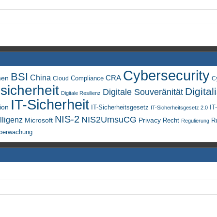
Cybersecurity
BSI
China
men
CRA
Compliance
Cloud
C
sicherheit
Digital
Digitale Souveränität
Digitale Resilienz
IT-Sicherheit
ion
IT-Sicherheitsgesetz
IT
IT-Sicherheitsgesetz 2.0
NIS-2
NIS2UmsuCG
lligenz
Microsoft
Privacy
Recht
R
Regulierung
berwachung