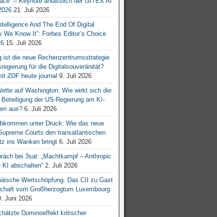
ace“ – Keynote anlässlich der GITEX AI
026
21. Juli 2026
 Intelligence And The End Of Digital
s We Know It”: Forbes Editor’s Choice
26
15. Juli 2026
g ist die neue Rechenzentrumsstrategie
egierung für die Digitalsouveränität?
mit ZDF heute journal
9. Juli 2026
tte auf Washington: Wie wirkt sich die
e Beteiligung der US-Regierung am KI-
en aus?
6. Juli 2026
bkommen unter Druck: Wie das neue
 Supreme Courts den transatlantischen
z ins Wanken bringt
6. Juli 2026
räch bei 3sat: „Machtkampf – Anthropic
KI abschalten“
2. Juli 2026
äische Wertschöpfung: Das CII zu Gast
tschaft vom Großherzogtum Luxembourg
. Juni 2026
chätzte Dominoeffekt kritischer