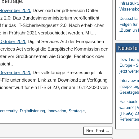
 Beiträge:
Infrastrukt
Wissensko
: November 2020
Download der pdf-Version Dritter
tz 2.0: Das Bundesinnenministerium veröffentlicht
Deutschlan
Folgen für
 für das IT-Sicherheitsgesetz 2.0. Nach erheblichen
„Buten un 
z im Frühjahr 2021 verabschiedet werden. Mit…
 Oktober 2020
Digital Services Act der Europäischen
Neueste
ervices Act verfolgt die Europäische Kommission den
ieter vor Großkonzernen wie Google, Facebook oder
How Trump 
nsicht…
Europe - S
jetzt weit
: Dezember 2020
Der vollständige Pressespiegel inkl.
df-File unter diesem Link zum Download zur Verfügung.
Interview 
intrapol.or
ionsentwurf für ein IT-SiG 2.0, der am 16.12.2020 von
Gesetzgebu
Hackback i
warum? | V
ersecurity
,
Digitalisierung
,
Innovation
,
Strategie
,
(IT-SiG) 2
Referenten
Next Post →