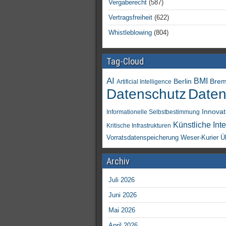
Vergaberecht
(587)
Vertragsfreiheit
(622)
Whistleblowing
(804)
Tag-Cloud
AI
BMI
Berlin
Bre
Artificial Intelligence
Daten
Datenschutz
Innovat
Informationelle Selbstbestimmung
Künstliche Inte
Kritische Infrastrukturen
Vorratsdatenspeicherung
Weser-Kurier
Ü
Archiv
Juli 2026
Juni 2026
Mai 2026
April 2026