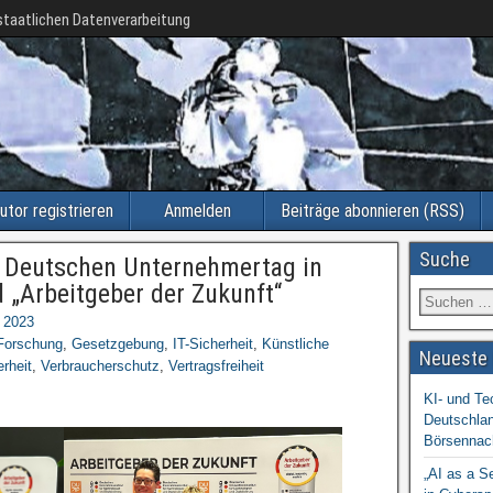
taatlichen Datenverarbeitung
utor registrieren
Anmelden
Beiträge abonnieren (RSS)
Suche
m Deutschen Unternehmertag in
 „Arbeitgeber der Zukunft“
 2023
Forschung
,
Gesetzgebung
,
IT-Sicherheit
,
Künstliche
Neueste 
rheit
,
Verbraucherschutz
,
Vertragsfreiheit
KI- und Te
Deutschlan
Börsennac
„AI as a S