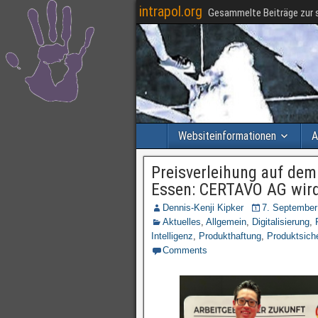
intrapol.org
Gesammelte Beiträge zur s
Websiteinformationen
A
Preisverleihung auf de
Essen: CERTAVO AG wird
Dennis-Kenji Kipker
7. September
Aktuelles
,
Allgemein
,
Digitalisierung
,
Intelligenz
,
Produkthaftung
,
Produktsiche
Comments