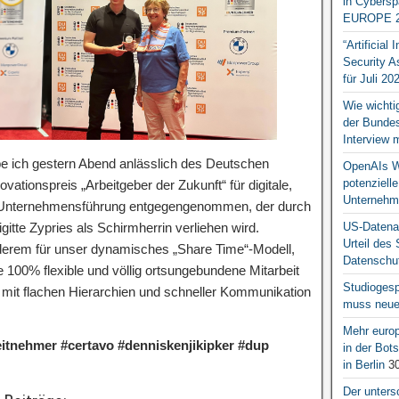
in Cybersp
EUROPE 2
“Artificial
Security A
für Juli 20
Wie wichti
der Bundesr
Interview 
 ich gestern Abend anlässlich des Deutschen
OpenAIs We
potenziell
ationspreis „Arbeitgeber der Zukunft“ für digitale,
Unternehm
te Unternehmensführung entgegengenommen, der durch
US-Datena
gitte Zypries als Schirmherrin verliehen wird.
Urteil des
derem für unser dynamisches „Share Time“-Modell,
Datenschut
e 100% flexible und völlig ortsungebundene Mitarbeit
Studiogesp
ng mit flachen Hierarchien und schneller Kommunikation
muss neue 
Mehr europ
beitnehmer #certavo #denniskenjikipker #dup
in der Bo
in Berlin
30
Der unters