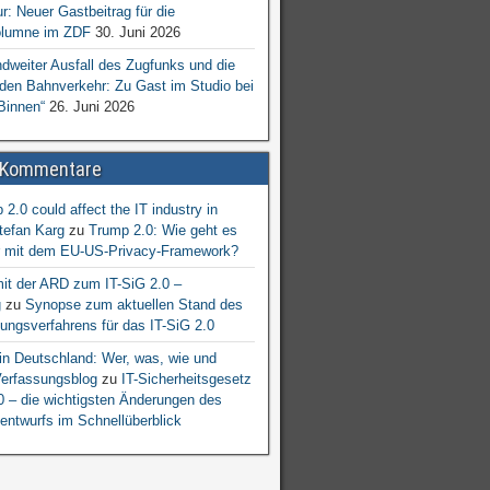
ur: Neuer Gastbeitrag für die
lumne im ZDF
30. Juni 2026
dweiter Ausfall des Zugfunks und die
 den Bahnverkehr: Zu Gast im Studio bei
Binnen“
26. Juni 2026
 Kommentare
2.0 could affect the IT industry in
tefan Karg
zu
Trump 2.0: Wie geht es
er mit dem EU-US-Privacy-Framework?
mit der ARD zum IT-SiG 2.0 –
g
zu
Synopse zum aktuellen Stand des
ngsverfahrens für das IT-SiG 2.0
n Deutschland: Wer, was, wie und
erfassungsblog
zu
IT-Sicherheitsgesetz
.0 – die wichtigsten Änderungen des
entwurfs im Schnellüberblick