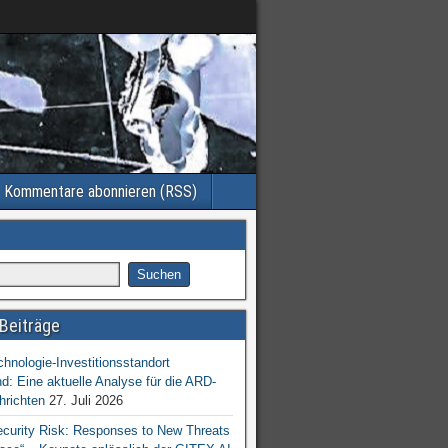
Kommentare abonnieren (RSS)
Beiträge
chnologie-Investitionsstandort
d: Eine aktuelle Analyse für die ARD-
hrichten
27. Juli 2026
ecurity Risk: Responses to New Threats