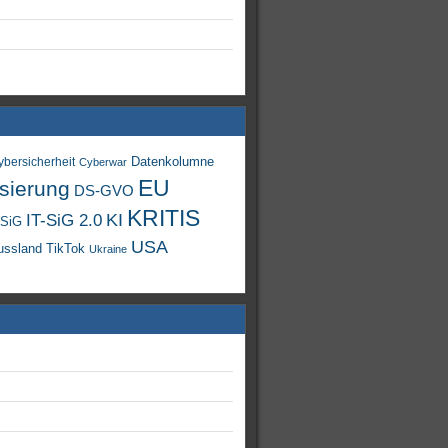
Datenkolumne
ybersicherheit
Cyberwar
EU
isierung
DS-GVO
KRITIS
KI
IT-SiG 2.0
-SiG
USA
TikTok
ussland
Ukraine