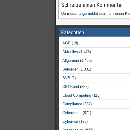
Schreibe einen Kommentar
Du musst
angemeldet
sein, um einen K
Kategorien
AGB
(18)
Aktuelles
(1.476)
Allgemein
(1.469)
Behörden
(1.331)
BVB
(2)
CIO-Bund
(267)
Cloud Computing
(113)
Compliance
(562)
Cybercrime
(871)
Cyberwar
(173)