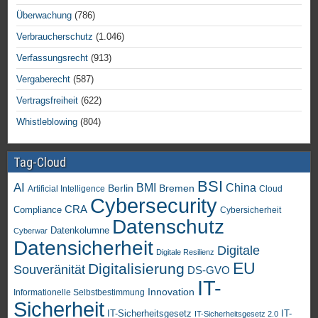
Überwachung
(786)
Verbraucherschutz
(1.046)
Verfassungsrecht
(913)
Vergaberecht
(587)
Vertragsfreiheit
(622)
Whistleblowing
(804)
Tag-Cloud
BSI
AI
China
BMI
Berlin
Bremen
Artificial Intelligence
Cloud
Cybersecurity
CRA
Compliance
Cybersicherheit
Datenschutz
Datenkolumne
Cyberwar
Datensicherheit
Digitale
Digitale Resilienz
EU
Digitalisierung
Souveränität
DS-GVO
IT-
Innovation
Informationelle Selbstbestimmung
Sicherheit
IT-Sicherheitsgesetz
IT-
IT-Sicherheitsgesetz 2.0