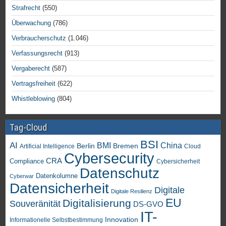
Strafrecht
(550)
Überwachung
(786)
Verbraucherschutz
(1.046)
Verfassungsrecht
(913)
Vergaberecht
(587)
Vertragsfreiheit
(622)
Whistleblowing
(804)
Tag-Cloud
BSI
AI
China
BMI
Berlin
Bremen
Artificial Intelligence
Cloud
Cybersecurity
CRA
Compliance
Cybersicherheit
Datenschutz
Datenkolumne
Cyberwar
Datensicherheit
Digitale
Digitale Resilienz
EU
Digitalisierung
Souveränität
DS-GVO
IT-
Innovation
Informationelle Selbstbestimmung