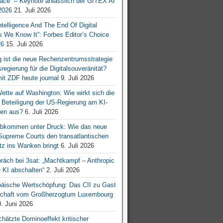
ace“ – Keynote anlässlich der GITEX AI
026
21. Juli 2026
 Intelligence And The End Of Digital
s We Know It”: Forbes Editor’s Choice
26
15. Juli 2026
g ist die neue Rechenzentrumsstrategie
egierung für die Digitalsouveränität?
mit ZDF heute journal
9. Juli 2026
tte auf Washington: Wie wirkt sich die
e Beteiligung der US-Regierung am KI-
en aus?
6. Juli 2026
bkommen unter Druck: Wie das neue
 Supreme Courts den transatlantischen
z ins Wanken bringt
6. Juli 2026
räch bei 3sat: „Machtkampf – Anthropic
KI abschalten“
2. Juli 2026
äische Wertschöpfung: Das CII zu Gast
tschaft vom Großherzogtum Luxembourg
. Juni 2026
chätzte Dominoeffekt kritischer