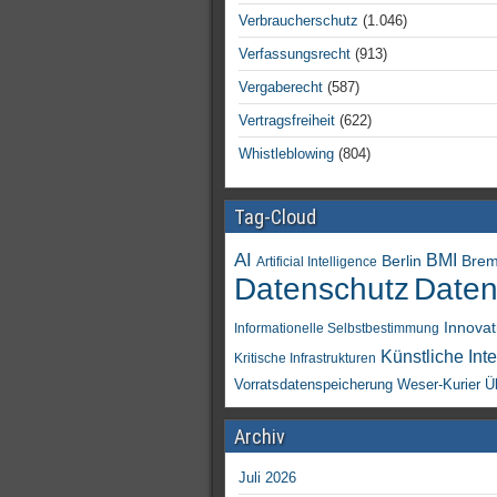
Verbraucherschutz
(1.046)
Verfassungsrecht
(913)
Vergaberecht
(587)
Vertragsfreiheit
(622)
Whistleblowing
(804)
Tag-Cloud
AI
BMI
Berlin
Bre
Artificial Intelligence
Daten
Datenschutz
Innovat
Informationelle Selbstbestimmung
Künstliche Inte
Kritische Infrastrukturen
Vorratsdatenspeicherung
Weser-Kurier
Ü
Archiv
Juli 2026