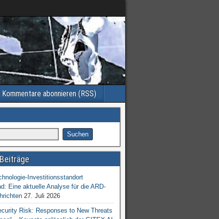
Kommentare abonnieren (RSS)
Beiträge
chnologie-Investitionsstandort
d: Eine aktuelle Analyse für die ARD-
hrichten
27. Juli 2026
ecurity Risk: Responses to New Threats