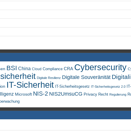
Cybersecurity
BSI
China
men
CRA
Compliance
Cloud
C
sicherheit
Digital
Digitale Souveränität
Digitale Resilienz
IT-Sicherheit
ion
IT-Sicherheitsgesetz
IT
IT-Sicherheitsgesetz 2.0
NIS-2
NIS2UmsuCG
lligenz
Microsoft
Privacy
Recht
R
Regulierung
berwachung