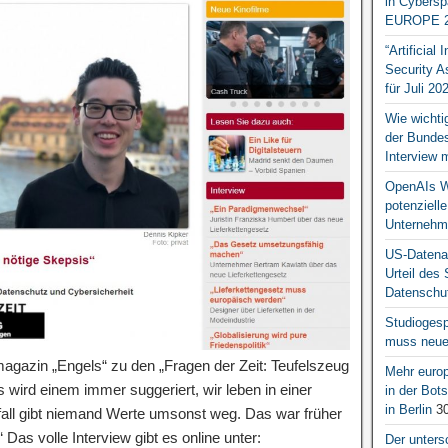
in Cybersp
EUROPE 2
“Artificial
Security A
für Juli 20
Wie wichti
der Bundesr
Interview 
OpenAIs We
potenziell
Unternehm
US-Datena
Urteil des
Datenschut
Studiogesp
muss neue 
gazin „Engels“ zu den „Fragen der Zeit: Teufelszeug
Mehr europ
 wird einem immer suggeriert, wir leben in einer
in der Bo
in Berlin
30
lfall gibt niemand Werte umsonst weg. Das war früher
“ Das volle Interview gibt es online unter:
Der unters