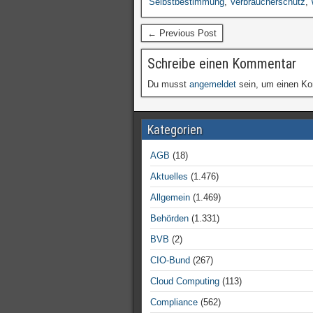
Selbstbestimmung
,
Verbraucherschutz
,
← Previous Post
Schreibe einen Kommentar
Du musst
angemeldet
sein, um einen K
Kategorien
AGB
(18)
Aktuelles
(1.476)
Allgemein
(1.469)
Behörden
(1.331)
BVB
(2)
CIO-Bund
(267)
Cloud Computing
(113)
Compliance
(562)