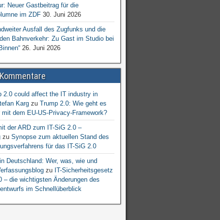
ur: Neuer Gastbeitrag für die
lumne im ZDF
30. Juni 2026
dweiter Ausfall des Zugfunks und die
 den Bahnverkehr: Zu Gast im Studio bei
Binnen“
26. Juni 2026
 Kommentare
2.0 could affect the IT industry in
tefan Karg
zu
Trump 2.0: Wie geht es
er mit dem EU-US-Privacy-Framework?
mit der ARD zum IT-SiG 2.0 –
g
zu
Synopse zum aktuellen Stand des
ngsverfahrens für das IT-SiG 2.0
n Deutschland: Wer, was, wie und
erfassungsblog
zu
IT-Sicherheitsgesetz
.0 – die wichtigsten Änderungen des
entwurfs im Schnellüberblick