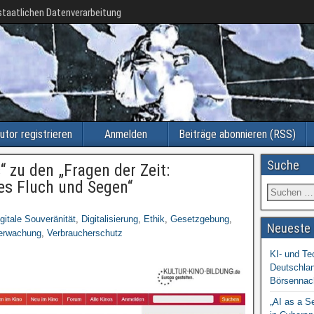
taatlichen Datenverarbeitung
utor registrieren
Anmelden
Beiträge abonnieren (RSS)
Suche
 zu den „Fragen der Zeit:
es Fluch und Segen“
gitale Souveränität
,
Digitalisierung
,
Ethik
,
Gesetzgebung
,
Neueste 
erwachung
,
Verbraucherschutz
KI- und Te
Deutschlan
Börsennac
„AI as a S