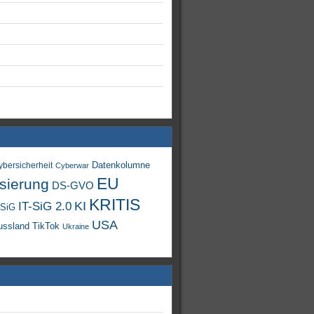
Datenkolumne
ybersicherheit
Cyberwar
EU
isierung
DS-GVO
KRITIS
KI
IT-SiG 2.0
-SiG
USA
TikTok
ussland
Ukraine