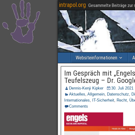
intrapol.org
Gesammelte Beiträge zur s
Websiteinformationen
A
Im Gespräch mit „Engels“
Teufelszeug – Dr. Googl
Dennis-Kenji Kipker
30. Juli 2021
Aktuelles
,
Allgemein
,
Datenschutz
,
Di
Internationales
,
IT-Sicherheit
,
Recht
,
Üb
Comments