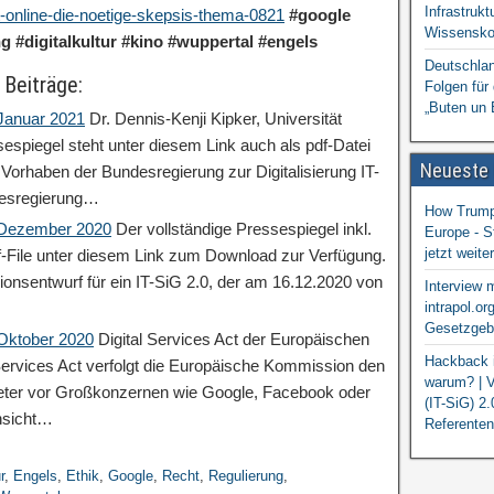
Infrastrukt
lt-online-die-noetige-skepsis-thema-0821
#google
Wissensko
ng
#digitalkultur
#kino
#wuppertal #engels
Deutschlan
 Beiträge:
Folgen für
„Buten un 
 Januar 2021
Dr. Dennis-Kenji Kipker, Universität
espiegel steht unter diesem Link auch als pdf-Datei
Neueste
orhaben der Bundesregierung zur Digitalisierung IT-
desregierung…
How Trump 
: Dezember 2020
Der vollständige Pressespiegel inkl.
Europe - S
jetzt weit
df-File unter diesem Link zum Download zur Verfügung.
ionsentwurf für ein IT-SiG 2.0, der am 16.12.2020 von
Interview 
intrapol.or
Gesetzgebu
 Oktober 2020
Digital Services Act der Europäischen
Hackback i
ervices Act verfolgt die Europäische Kommission den
warum? | V
ieter vor Großkonzernen wie Google, Facebook oder
(IT-SiG) 2
nsicht…
Referenten
r
,
Engels
,
Ethik
,
Google
,
Recht
,
Regulierung
,