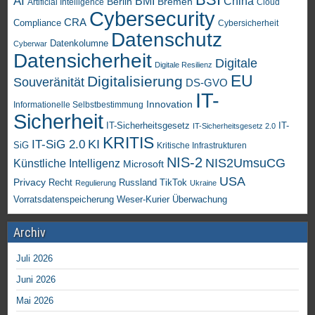
AI
China
BMI
Berlin
Bremen
Artificial Intelligence
Cloud
Cybersecurity
CRA
Compliance
Cybersicherheit
Datenschutz
Datenkolumne
Cyberwar
Datensicherheit
Digitale
Digitale Resilienz
EU
Digitalisierung
Souveränität
DS-GVO
IT-
Innovation
Informationelle Selbstbestimmung
Sicherheit
IT-Sicherheitsgesetz
IT-
IT-Sicherheitsgesetz 2.0
KRITIS
KI
IT-SiG 2.0
SiG
Kritische Infrastrukturen
NIS-2
NIS2UmsuCG
Künstliche Intelligenz
Microsoft
USA
Privacy
Recht
TikTok
Russland
Regulierung
Ukraine
Vorratsdatenspeicherung
Weser-Kurier
Überwachung
Archiv
Juli 2026
Juni 2026
Mai 2026