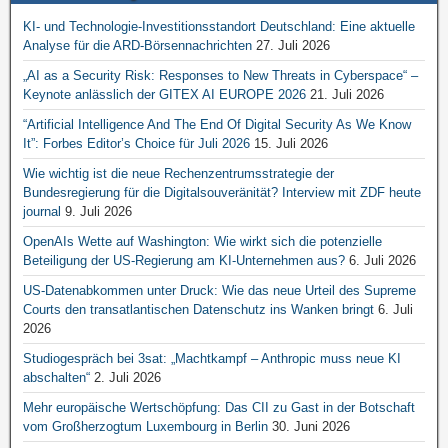
KI- und Technologie-Investitionsstandort Deutschland: Eine aktuelle
Analyse für die ARD-Börsennachrichten
27. Juli 2026
„AI as a Security Risk: Responses to New Threats in Cyberspace“ –
Keynote anlässlich der GITEX AI EUROPE 2026
21. Juli 2026
“Artificial Intelligence And The End Of Digital Security As We Know
It”: Forbes Editor’s Choice für Juli 2026
15. Juli 2026
Wie wichtig ist die neue Rechenzentrumsstrategie der
Bundesregierung für die Digitalsouveränität? Interview mit ZDF heute
journal
9. Juli 2026
OpenAIs Wette auf Washington: Wie wirkt sich die potenzielle
Beteiligung der US-Regierung am KI-Unternehmen aus?
6. Juli 2026
US-Datenabkommen unter Druck: Wie das neue Urteil des Supreme
Courts den transatlantischen Datenschutz ins Wanken bringt
6. Juli
2026
Studiogespräch bei 3sat: „Machtkampf – Anthropic muss neue KI
abschalten“
2. Juli 2026
Mehr europäische Wertschöpfung: Das CII zu Gast in der Botschaft
vom Großherzogtum Luxembourg in Berlin
30. Juni 2026