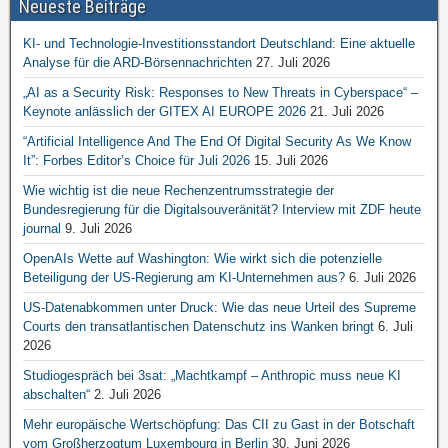
Neueste Beiträge
KI- und Technologie-Investitionsstandort Deutschland: Eine aktuelle
Analyse für die ARD-Börsennachrichten
27. Juli 2026
„AI as a Security Risk: Responses to New Threats in Cyberspace“ –
Keynote anlässlich der GITEX AI EUROPE 2026
21. Juli 2026
“Artificial Intelligence And The End Of Digital Security As We Know
It”: Forbes Editor’s Choice für Juli 2026
15. Juli 2026
Wie wichtig ist die neue Rechenzentrumsstrategie der
Bundesregierung für die Digitalsouveränität? Interview mit ZDF heute
journal
9. Juli 2026
OpenAIs Wette auf Washington: Wie wirkt sich die potenzielle
Beteiligung der US-Regierung am KI-Unternehmen aus?
6. Juli 2026
US-Datenabkommen unter Druck: Wie das neue Urteil des Supreme
Courts den transatlantischen Datenschutz ins Wanken bringt
6. Juli
2026
Studiogespräch bei 3sat: „Machtkampf – Anthropic muss neue KI
abschalten“
2. Juli 2026
Mehr europäische Wertschöpfung: Das CII zu Gast in der Botschaft
vom Großherzogtum Luxembourg in Berlin
30. Juni 2026