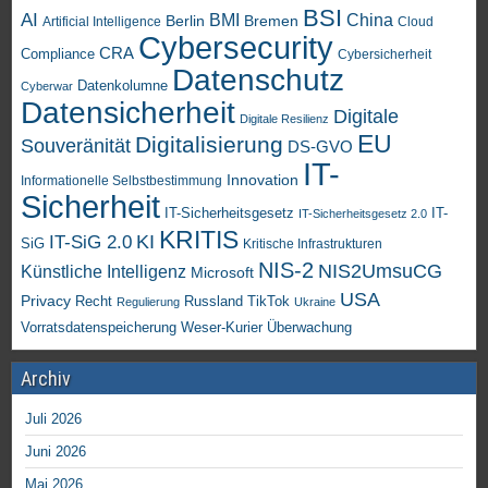
BSI
AI
China
BMI
Berlin
Bremen
Artificial Intelligence
Cloud
Cybersecurity
CRA
Compliance
Cybersicherheit
Datenschutz
Datenkolumne
Cyberwar
Datensicherheit
Digitale
Digitale Resilienz
EU
Digitalisierung
Souveränität
DS-GVO
IT-
Innovation
Informationelle Selbstbestimmung
Sicherheit
IT-Sicherheitsgesetz
IT-
IT-Sicherheitsgesetz 2.0
KRITIS
KI
IT-SiG 2.0
SiG
Kritische Infrastrukturen
NIS-2
NIS2UmsuCG
Künstliche Intelligenz
Microsoft
USA
Privacy
Recht
TikTok
Russland
Regulierung
Ukraine
Vorratsdatenspeicherung
Weser-Kurier
Überwachung
Archiv
Juli 2026
Juni 2026
Mai 2026