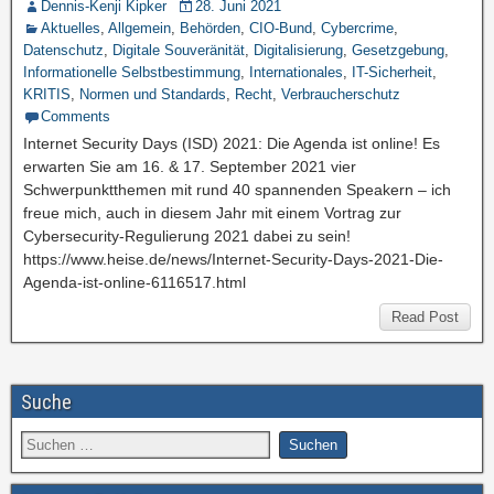
Dennis-Kenji Kipker
28. Juni 2021
Aktuelles
,
Allgemein
,
Behörden
,
CIO-Bund
,
Cybercrime
,
Datenschutz
,
Digitale Souveränität
,
Digitalisierung
,
Gesetzgebung
,
Informationelle Selbstbestimmung
,
Internationales
,
IT-Sicherheit
,
KRITIS
,
Normen und Standards
,
Recht
,
Verbraucherschutz
Comments
Internet Security Days (ISD) 2021: Die Agenda ist online! Es
erwarten Sie am 16. & 17. September 2021 vier
Schwerpunktthemen mit rund 40 spannenden Speakern – ich
freue mich, auch in diesem Jahr mit einem Vortrag zur
Cybersecurity-Regulierung 2021 dabei zu sein!
https://www.heise.de/news/Internet-Security-Days-2021-Die-
Agenda-ist-online-6116517.html
Read Post
Suche