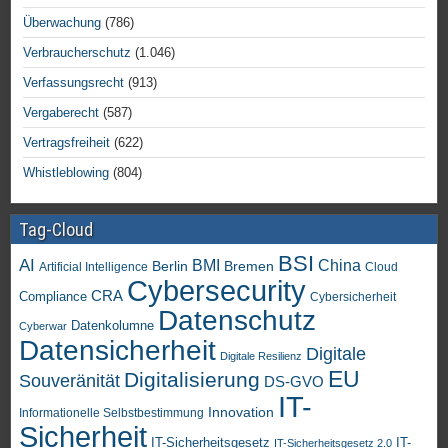
Überwachung
(786)
Verbraucherschutz
(1.046)
Verfassungsrecht
(913)
Vergaberecht
(587)
Vertragsfreiheit
(622)
Whistleblowing
(804)
Tag-Cloud
BSI
AI
China
BMI
Berlin
Bremen
Artificial Intelligence
Cloud
Cybersecurity
CRA
Compliance
Cybersicherheit
Datenschutz
Datenkolumne
Cyberwar
Datensicherheit
Digitale
Digitale Resilienz
EU
Digitalisierung
Souveränität
DS-GVO
IT-
Innovation
Informationelle Selbstbestimmung
Sicherheit
IT-Sicherheitsgesetz
IT-
IT-Sicherheitsgesetz 2.0