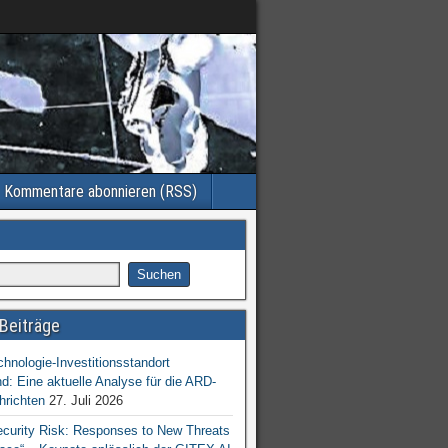
Kommentare abonnieren (RSS)
Beiträge
chnologie-Investitionsstandort
d: Eine aktuelle Analyse für die ARD-
hrichten
27. Juli 2026
ecurity Risk: Responses to New Threats