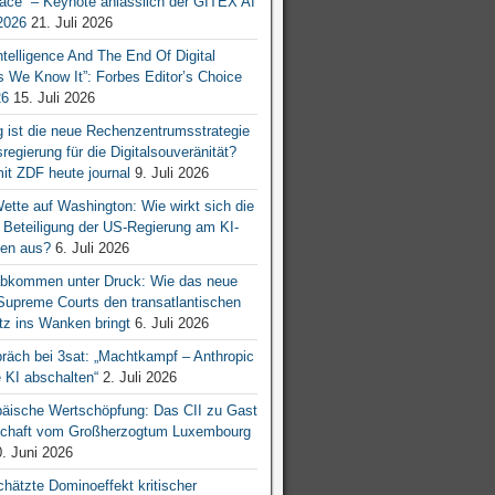
ace“ – Keynote anlässlich der GITEX AI
026
21. Juli 2026
 Intelligence And The End Of Digital
s We Know It”: Forbes Editor’s Choice
26
15. Juli 2026
g ist die neue Rechenzentrumsstrategie
egierung für die Digitalsouveränität?
mit ZDF heute journal
9. Juli 2026
tte auf Washington: Wie wirkt sich die
e Beteiligung der US-Regierung am KI-
en aus?
6. Juli 2026
bkommen unter Druck: Wie das neue
 Supreme Courts den transatlantischen
z ins Wanken bringt
6. Juli 2026
räch bei 3sat: „Machtkampf – Anthropic
KI abschalten“
2. Juli 2026
äische Wertschöpfung: Das CII zu Gast
tschaft vom Großherzogtum Luxembourg
. Juni 2026
chätzte Dominoeffekt kritischer