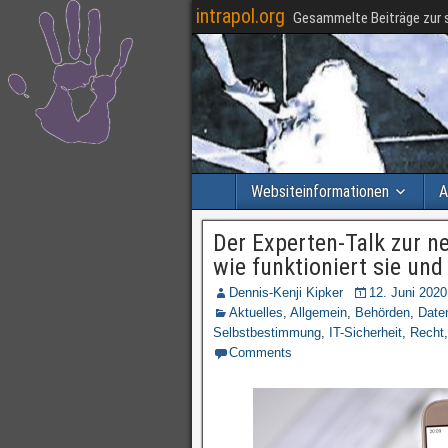
intrapol.org
Gesammelte Beiträge zur s
Websiteinformationen
A
Der Experten-Talk zur n
wie funktioniert sie un
Dennis-Kenji Kipker
12. Juni 2020
Aktuelles
,
Allgemein
,
Behörden
,
Date
Selbstbestimmung
,
IT-Sicherheit
,
Recht
Comments