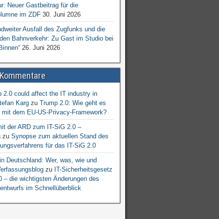
ur: Neuer Gastbeitrag für die
lumne im ZDF
30. Juni 2026
dweiter Ausfall des Zugfunks und die
 den Bahnverkehr: Zu Gast im Studio bei
Binnen“
26. Juni 2026
 Kommentare
2.0 could affect the IT industry in
tefan Karg
zu
Trump 2.0: Wie geht es
er mit dem EU-US-Privacy-Framework?
mit der ARD zum IT-SiG 2.0 –
g
zu
Synopse zum aktuellen Stand des
ngsverfahrens für das IT-SiG 2.0
n Deutschland: Wer, was, wie und
erfassungsblog
zu
IT-Sicherheitsgesetz
.0 – die wichtigsten Änderungen des
entwurfs im Schnellüberblick