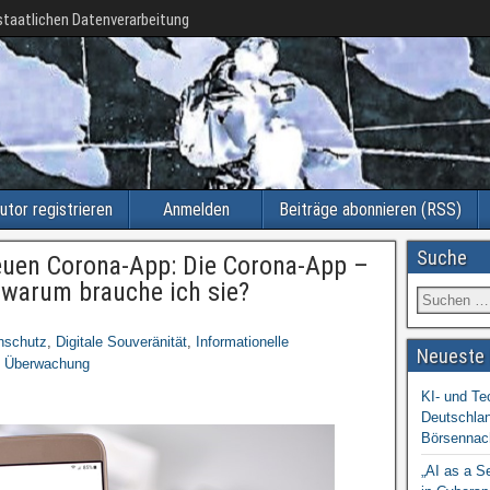
taatlichen Datenverarbeitung
utor registrieren
Anmelden
Beiträge abonnieren (RSS)
Suche
euen Corona-App: Die Corona-App –
d warum brauche ich sie?
nschutz
,
Digitale Souveränität
,
Informationelle
Neueste 
,
Überwachung
KI- und Te
Deutschlan
Börsennac
„AI as a S