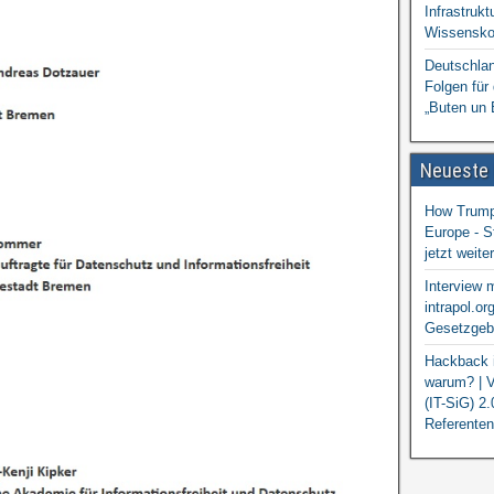
Infrastrukt
Wissensko
Deutschlan
Folgen für
„Buten un 
Neueste
How Trump 
Europe - S
jetzt weit
Interview 
intrapol.or
Gesetzgebu
Hackback i
warum? | V
(IT-SiG) 2
Referenten