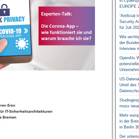
in Cybersp
EUROPE 2
“Artificial
Security A
für Juli 20
Wie wichti
der Bundesr
Interview 
OpenAIs We
potenziell
Unternehm
US-Datena
Urteil des
Datenschut
Studiogesp
muss neue 
Mehr europ
in der Bo
in Berlin
30
Der unters