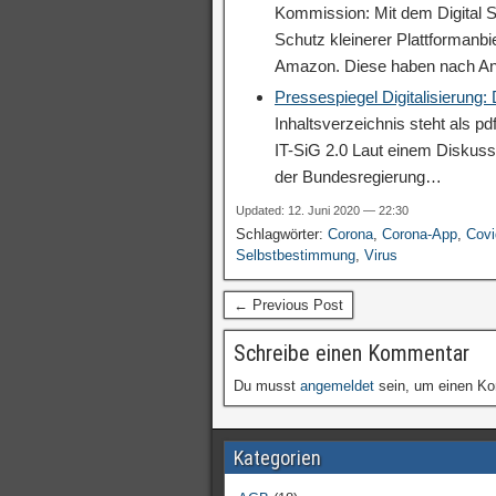
Kommission: Mit dem Digital S
Schutz kleinerer Plattformanb
Amazon. Diese haben nach A
Pressespiegel Digitalisierung
Inhaltsverzeichnis steht als p
IT-SiG 2.0 Laut einem Diskuss
der Bundesregierung…
Updated: 12. Juni 2020 — 22:30
Schlagwörter:
Corona
,
Corona-App
,
Covi
Selbstbestimmung
,
Virus
← Previous Post
Schreibe einen Kommentar
Du musst
angemeldet
sein, um einen K
Kategorien