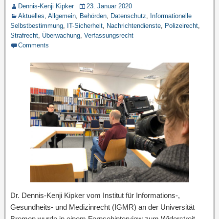
Dennis-Kenji Kipker
23. Januar 2020
Aktuelles
,
Allgemein
,
Behörden
,
Datenschutz
,
Informationelle
Selbstbestimmung
,
IT-Sicherheit
,
Nachrichtendienste
,
Polizeirecht
,
Strafrecht
,
Überwachung
,
Verfassungsrecht
Comments
Dr. Dennis-Kenji Kipker vom Institut für Informations-,
Gesundheits- und Medizinrecht (IGMR) an der Universität
Bremen wurde in einem Fernsehinterview zum Widerstreit