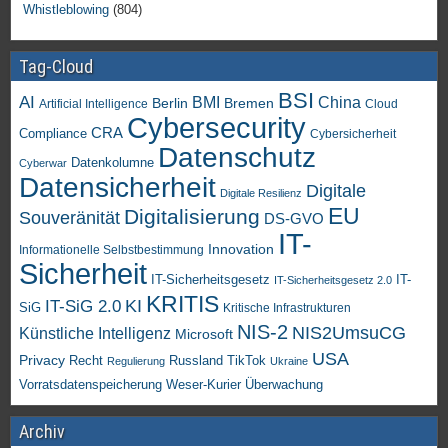
Whistleblowing
(804)
Tag-Cloud
BSI
AI
China
BMI
Berlin
Bremen
Artificial Intelligence
Cloud
Cybersecurity
CRA
Compliance
Cybersicherheit
Datenschutz
Datenkolumne
Cyberwar
Datensicherheit
Digitale
Digitale Resilienz
EU
Digitalisierung
Souveränität
DS-GVO
IT-
Innovation
Informationelle Selbstbestimmung
Sicherheit
IT-Sicherheitsgesetz
IT-
IT-Sicherheitsgesetz 2.0
KRITIS
KI
IT-SiG 2.0
SiG
Kritische Infrastrukturen
NIS-2
NIS2UmsuCG
Künstliche Intelligenz
Microsoft
USA
Privacy
Recht
TikTok
Russland
Regulierung
Ukraine
Vorratsdatenspeicherung
Weser-Kurier
Überwachung
Archiv