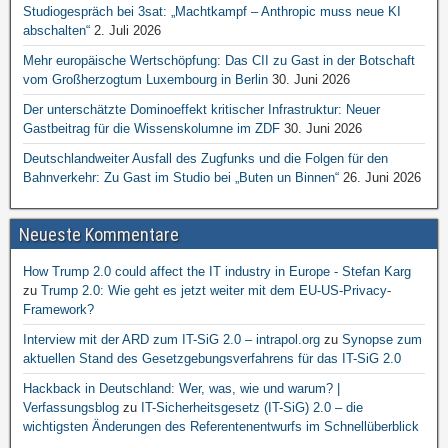
Studiogespräch bei 3sat: „Machtkampf – Anthropic muss neue KI
abschalten“
2. Juli 2026
Mehr europäische Wertschöpfung: Das CII zu Gast in der Botschaft
vom Großherzogtum Luxembourg in Berlin
30. Juni 2026
Der unterschätzte Dominoeffekt kritischer Infrastruktur: Neuer
Gastbeitrag für die Wissenskolumne im ZDF
30. Juni 2026
Deutschlandweiter Ausfall des Zugfunks und die Folgen für den
Bahnverkehr: Zu Gast im Studio bei „Buten un Binnen“
26. Juni 2026
Neueste Kommentare
How Trump 2.0 could affect the IT industry in Europe - Stefan Karg
zu
Trump 2.0: Wie geht es jetzt weiter mit dem EU-US-Privacy-
Framework?
Interview mit der ARD zum IT-SiG 2.0 – intrapol.org
zu
Synopse zum
aktuellen Stand des Gesetzgebungsverfahrens für das IT-SiG 2.0
Hackback in Deutschland: Wer, was, wie und warum? |
Verfassungsblog
zu
IT-Sicherheitsgesetz (IT-SiG) 2.0 – die
wichtigsten Änderungen des Referentenentwurfs im Schnellüberblick