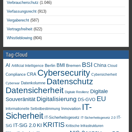
Verbraucherschutz
(1.046)
Verfassungsrecht
(913)
Vergaberecht
(587)
Vertragsfreiheit
(622)
Whistleblowing
(804)
Tag-Cloud
BSI
AI
China
BMI
Berlin
Bremen
Artificial Intelligence
Cloud
Cybersecurity
CRA
Compliance
Cybersicherheit
Datenschutz
Datenkolumne
Cyberwar
Datensicherheit
Digitale
Digitale Resilienz
EU
Digitalisierung
Souveränität
DS-GVO
IT-
Innovation
Informationelle Selbstbestimmung
Sicherheit
IT-Sicherheitsgesetz
IT-
IT-Sicherheitsgesetz 2.0
KRITIS
KI
IT-SiG 2.0
SiG
Kritische Infrastrukturen