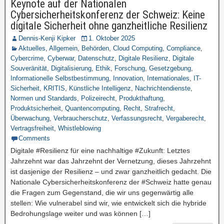
Keynote auf der Nationalen
Cybersicherheitskonferenz der Schweiz: Keine
digitale Sicherheit ohne ganzheitliche Resilienz
Dennis-Kenji Kipker
1. Oktober 2025
Aktuelles
,
Allgemein
,
Behörden
,
Cloud Computing
,
Compliance
,
Cybercrime
,
Cyberwar
,
Datenschutz
,
Digitale Resilienz
,
Digitale
Souveränität
,
Digitalisierung
,
Ethik
,
Forschung
,
Gesetzgebung
,
Informationelle Selbstbestimmung
,
Innovation
,
Internationales
,
IT-
Sicherheit
,
KRITIS
,
Künstliche Intelligenz
,
Nachrichtendienste
,
Normen und Standards
,
Polizeirecht
,
Produkthaftung
,
Produktsicherheit
,
Quantencomputing
,
Recht
,
Strafrecht
,
Überwachung
,
Verbraucherschutz
,
Verfassungsrecht
,
Vergaberecht
,
Vertragsfreiheit
,
Whistleblowing
Comments
Digitale #Resilienz für eine nachhaltige #Zukunft: Letztes
Jahrzehnt war das Jahrzehnt der Vernetzung, dieses Jahrzehnt
ist dasjenige der Resilienz – und zwar ganzheitlich gedacht. Die
Nationale Cybersicherheitskonferenz der #Schweiz hatte genau
die Fragen zum Gegenstand, die wir uns gegenwärtig alle
stellen: Wie vulnerabel sind wir, wie entwickelt sich die hybride
Bedrohungslage weiter und was können […]