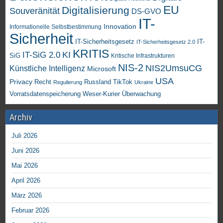
EU
Digitalisierung
Souveränität
DS-GVO
IT-
Innovation
Informationelle Selbstbestimmung
Sicherheit
IT-Sicherheitsgesetz
IT-
IT-Sicherheitsgesetz 2.0
KRITIS
KI
IT-SiG 2.0
SiG
Kritische Infrastrukturen
NIS-2
NIS2UmsuCG
Künstliche Intelligenz
Microsoft
USA
Privacy
Recht
TikTok
Russland
Regulierung
Ukraine
Vorratsdatenspeicherung
Weser-Kurier
Überwachung
Archiv
Juli 2026
Juni 2026
Mai 2026
April 2026
März 2026
Februar 2026