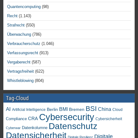
Quantencomputing
(98)
Recht
(1.143)
Strafrecht
(550)
Überwachung
(786)
Verbraucherschutz
(1.046)
Verfassungsrecht
(913)
Vergaberecht
(587)
Vertragsfreiheit
(622)
Whistleblowing
(804)
Tag-Cloud
BSI
AI
China
BMI
Berlin
Bremen
Artificial Intelligence
Cloud
Cybersecurity
CRA
Compliance
Cybersicherheit
Datenschutz
Datenkolumne
Cyberwar
Datensicherheit
Digitale
Digitale Resilienz