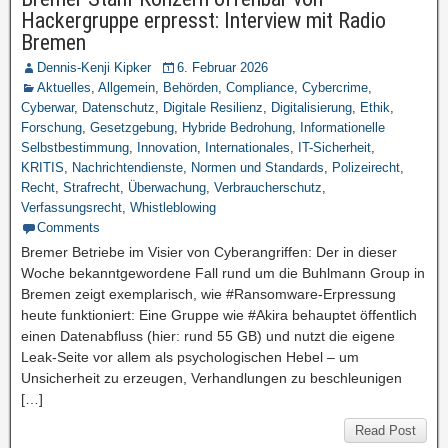
Hackergruppe erpresst: Interview mit Radio
Bremen
Dennis-Kenji Kipker
6. Februar 2026
Aktuelles
,
Allgemein
,
Behörden
,
Compliance
,
Cybercrime
,
Cyberwar
,
Datenschutz
,
Digitale Resilienz
,
Digitalisierung
,
Ethik
,
Forschung
,
Gesetzgebung
,
Hybride Bedrohung
,
Informationelle
Selbstbestimmung
,
Innovation
,
Internationales
,
IT-Sicherheit
,
KRITIS
,
Nachrichtendienste
,
Normen und Standards
,
Polizeirecht
,
Recht
,
Strafrecht
,
Überwachung
,
Verbraucherschutz
,
Verfassungsrecht
,
Whistleblowing
Comments
Bremer Betriebe im Visier von Cyberangriffen: Der in dieser
Woche bekanntgewordene Fall rund um die Buhlmann Group in
Bremen zeigt exemplarisch, wie #Ransomware-Erpressung
heute funktioniert: Eine Gruppe wie #Akira behauptet öffentlich
einen Datenabfluss (hier: rund 55 GB) und nutzt die eigene
Leak-Seite vor allem als psychologischen Hebel – um
Unsicherheit zu erzeugen, Verhandlungen zu beschleunigen
[…]
Read Post