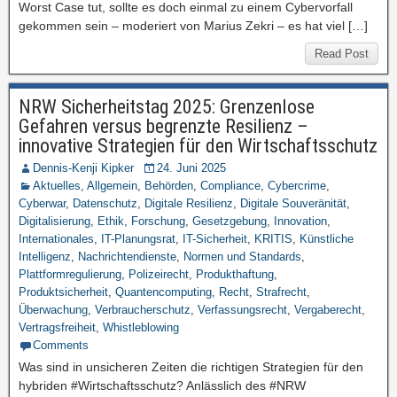
Worst Case tut, sollte es doch einmal zu einem Cybervorfall
gekommen sein – moderiert von Marius Zekri – es hat viel […]
Read Post
NRW Sicherheitstag 2025: Grenzenlose
Gefahren versus begrenzte Resilienz –
innovative Strategien für den Wirtschaftsschutz
Dennis-Kenji Kipker
24. Juni 2025
Aktuelles
,
Allgemein
,
Behörden
,
Compliance
,
Cybercrime
,
Cyberwar
,
Datenschutz
,
Digitale Resilienz
,
Digitale Souveränität
,
Digitalisierung
,
Ethik
,
Forschung
,
Gesetzgebung
,
Innovation
,
Internationales
,
IT-Planungsrat
,
IT-Sicherheit
,
KRITIS
,
Künstliche
Intelligenz
,
Nachrichtendienste
,
Normen und Standards
,
Plattformregulierung
,
Polizeirecht
,
Produkthaftung
,
Produktsicherheit
,
Quantencomputing
,
Recht
,
Strafrecht
,
Überwachung
,
Verbraucherschutz
,
Verfassungsrecht
,
Vergaberecht
,
Vertragsfreiheit
,
Whistleblowing
Comments
Was sind in unsicheren Zeiten die richtigen Strategien für den
hybriden #Wirtschaftsschutz? Anlässlich des #NRW