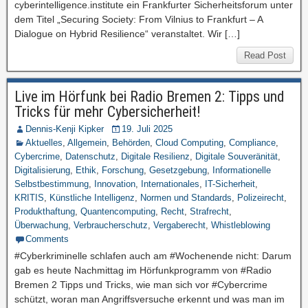
cyberintelligence.institute ein Frankfurter Sicherheitsforum unter
dem Titel „Securing Society: From Vilnius to Frankfurt – A
Dialogue on Hybrid Resilience“ veranstaltet. Wir […]
Read Post
Live im Hörfunk bei Radio Bremen 2: Tipps und
Tricks für mehr Cybersicherheit!
Dennis-Kenji Kipker
19. Juli 2025
Aktuelles
,
Allgemein
,
Behörden
,
Cloud Computing
,
Compliance
,
Cybercrime
,
Datenschutz
,
Digitale Resilienz
,
Digitale Souveränität
,
Digitalisierung
,
Ethik
,
Forschung
,
Gesetzgebung
,
Informationelle
Selbstbestimmung
,
Innovation
,
Internationales
,
IT-Sicherheit
,
KRITIS
,
Künstliche Intelligenz
,
Normen und Standards
,
Polizeirecht
,
Produkthaftung
,
Quantencomputing
,
Recht
,
Strafrecht
,
Überwachung
,
Verbraucherschutz
,
Vergaberecht
,
Whistleblowing
Comments
#Cyberkriminelle schlafen auch am #Wochenende nicht: Darum
gab es heute Nachmittag im Hörfunkprogramm von #Radio
Bremen 2 Tipps und Tricks, wie man sich vor #Cybercrime
schützt, woran man Angriffsversuche erkennt und was man im