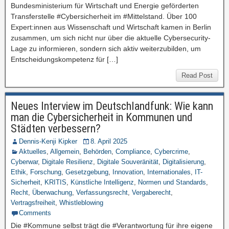
Bundesministerium für Wirtschaft und Energie geförderten
Transferstelle #Cybersicherheit im #Mittelstand. Über 100
Expert:innen aus Wissenschaft und Wirtschaft kamen in Berlin
zusammen, um sich nicht nur über die aktuelle Cybersecurity-
Lage zu informieren, sondern sich aktiv weiterzubilden, um
Entscheidungskompetenz für […]
Read Post
Neues Interview im Deutschlandfunk: Wie kann
man die Cybersicherheit in Kommunen und
Städten verbessern?
Dennis-Kenji Kipker
8. April 2025
Aktuelles
,
Allgemein
,
Behörden
,
Compliance
,
Cybercrime
,
Cyberwar
,
Digitale Resilienz
,
Digitale Souveränität
,
Digitalisierung
,
Ethik
,
Forschung
,
Gesetzgebung
,
Innovation
,
Internationales
,
IT-
Sicherheit
,
KRITIS
,
Künstliche Intelligenz
,
Normen und Standards
,
Recht
,
Überwachung
,
Verfassungsrecht
,
Vergaberecht
,
Vertragsfreiheit
,
Whistleblowing
Comments
Die #Kommune selbst trägt die #Verantwortung für ihre eigene