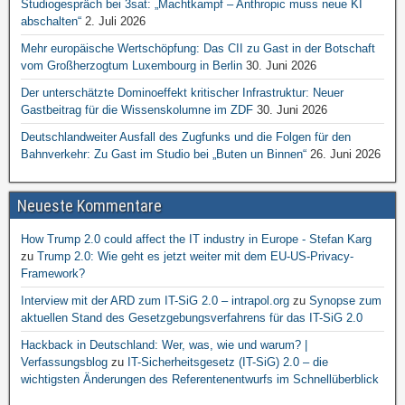
Studiogespräch bei 3sat: „Machtkampf – Anthropic muss neue KI
abschalten“
2. Juli 2026
Mehr europäische Wertschöpfung: Das CII zu Gast in der Botschaft
vom Großherzogtum Luxembourg in Berlin
30. Juni 2026
Der unterschätzte Dominoeffekt kritischer Infrastruktur: Neuer
Gastbeitrag für die Wissenskolumne im ZDF
30. Juni 2026
Deutschlandweiter Ausfall des Zugfunks und die Folgen für den
Bahnverkehr: Zu Gast im Studio bei „Buten un Binnen“
26. Juni 2026
Neueste Kommentare
How Trump 2.0 could affect the IT industry in Europe - Stefan Karg
zu
Trump 2.0: Wie geht es jetzt weiter mit dem EU-US-Privacy-
Framework?
Interview mit der ARD zum IT-SiG 2.0 – intrapol.org
zu
Synopse zum
aktuellen Stand des Gesetzgebungsverfahrens für das IT-SiG 2.0
Hackback in Deutschland: Wer, was, wie und warum? |
Verfassungsblog
zu
IT-Sicherheitsgesetz (IT-SiG) 2.0 – die
wichtigsten Änderungen des Referentenentwurfs im Schnellüberblick