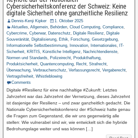
Cybersicherheitskonferenz der Schweiz: Keine
digitale Sicherheit ohne ganzheitliche Resilienz
Dennis-Kenji Kipker
1. Oktober 2025
Aktuelles
,
Allgemein
,
Behörden
,
Cloud Computing
,
Compliance
,
Cybercrime
,
Cyberwar
,
Datenschutz
,
Digitale Resilienz
,
Digitale
Souveränität
,
Digitalisierung
,
Ethik
,
Forschung
,
Gesetzgebung
,
Informationelle Selbstbestimmung
,
Innovation
,
Internationales
,
IT-
Sicherheit
,
KRITIS
,
Künstliche Intelligenz
,
Nachrichtendienste
,
Normen und Standards
,
Polizeirecht
,
Produkthaftung
,
Produktsicherheit
,
Quantencomputing
,
Recht
,
Strafrecht
,
Überwachung
,
Verbraucherschutz
,
Verfassungsrecht
,
Vergaberecht
,
Vertragsfreiheit
,
Whistleblowing
Comments
Digitale #Resilienz für eine nachhaltige #Zukunft: Letztes
Jahrzehnt war das Jahrzehnt der Vernetzung, dieses Jahrzehnt
ist dasjenige der Resilienz – und zwar ganzheitlich gedacht. Die
Nationale Cybersicherheitskonferenz der #Schweiz hatte genau
die Fragen zum Gegenstand, die wir uns gegenwärtig alle
stellen: Wie vulnerabel sind wir, wie entwickelt sich die hybride
Bedrohungslage weiter und was können […]