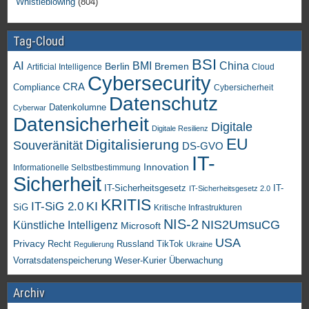
Whistleblowing
(804)
Tag-Cloud
BSI
AI
China
BMI
Berlin
Bremen
Artificial Intelligence
Cloud
Cybersecurity
CRA
Compliance
Cybersicherheit
Datenschutz
Datenkolumne
Cyberwar
Datensicherheit
Digitale
Digitale Resilienz
EU
Digitalisierung
Souveränität
DS-GVO
IT-
Innovation
Informationelle Selbstbestimmung
Sicherheit
IT-Sicherheitsgesetz
IT-
IT-Sicherheitsgesetz 2.0
KRITIS
KI
IT-SiG 2.0
SiG
Kritische Infrastrukturen
NIS-2
NIS2UmsuCG
Künstliche Intelligenz
Microsoft
USA
Privacy
Recht
TikTok
Russland
Regulierung
Ukraine
Vorratsdatenspeicherung
Weser-Kurier
Überwachung
Archiv