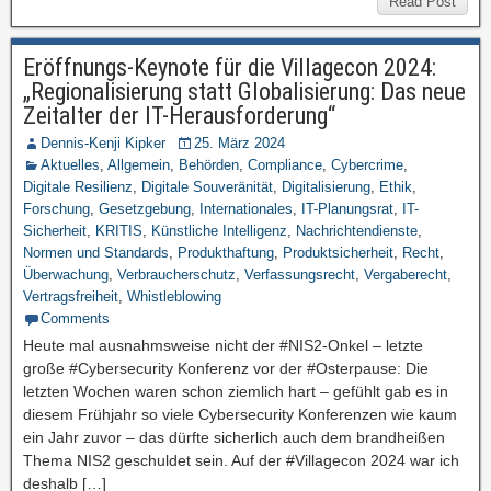
Read Post
Eröffnungs-Keynote für die Villagecon 2024:
„Regionalisierung statt Globalisierung: Das neue
Zeitalter der IT-Herausforderung“
Dennis-Kenji Kipker
25. März 2024
Aktuelles
,
Allgemein
,
Behörden
,
Compliance
,
Cybercrime
,
Digitale Resilienz
,
Digitale Souveränität
,
Digitalisierung
,
Ethik
,
Forschung
,
Gesetzgebung
,
Internationales
,
IT-Planungsrat
,
IT-
Sicherheit
,
KRITIS
,
Künstliche Intelligenz
,
Nachrichtendienste
,
Normen und Standards
,
Produkthaftung
,
Produktsicherheit
,
Recht
,
Überwachung
,
Verbraucherschutz
,
Verfassungsrecht
,
Vergaberecht
,
Vertragsfreiheit
,
Whistleblowing
Comments
Heute mal ausnahmsweise nicht der #NIS2-Onkel – letzte
große #Cybersecurity Konferenz vor der #Osterpause: Die
letzten Wochen waren schon ziemlich hart – gefühlt gab es in
diesem Frühjahr so viele Cybersecurity Konferenzen wie kaum
ein Jahr zuvor – das dürfte sicherlich auch dem brandheißen
Thema NIS2 geschuldet sein. Auf der #Villagecon 2024 war ich
deshalb […]