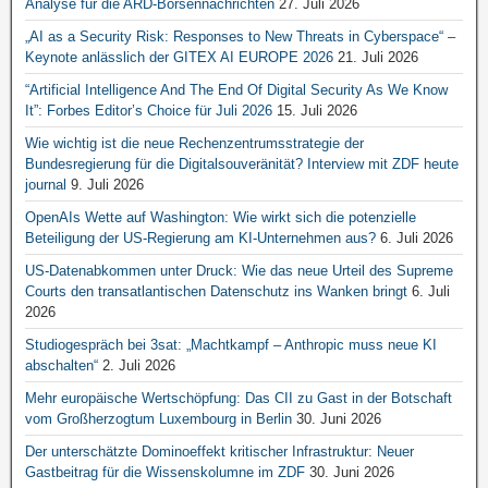
Analyse für die ARD-Börsennachrichten
27. Juli 2026
„AI as a Security Risk: Responses to New Threats in Cyberspace“ –
Keynote anlässlich der GITEX AI EUROPE 2026
21. Juli 2026
“Artificial Intelligence And The End Of Digital Security As We Know
It”: Forbes Editor’s Choice für Juli 2026
15. Juli 2026
Wie wichtig ist die neue Rechenzentrumsstrategie der
Bundesregierung für die Digitalsouveränität? Interview mit ZDF heute
journal
9. Juli 2026
OpenAIs Wette auf Washington: Wie wirkt sich die potenzielle
Beteiligung der US-Regierung am KI-Unternehmen aus?
6. Juli 2026
US-Datenabkommen unter Druck: Wie das neue Urteil des Supreme
Courts den transatlantischen Datenschutz ins Wanken bringt
6. Juli
2026
Studiogespräch bei 3sat: „Machtkampf – Anthropic muss neue KI
abschalten“
2. Juli 2026
Mehr europäische Wertschöpfung: Das CII zu Gast in der Botschaft
vom Großherzogtum Luxembourg in Berlin
30. Juni 2026
Der unterschätzte Dominoeffekt kritischer Infrastruktur: Neuer
Gastbeitrag für die Wissenskolumne im ZDF
30. Juni 2026