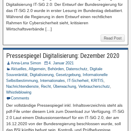
Digitalisierung IT-SiG 2.0: Der Entwurf der Bundesregierung für
das IT-SiG 2.0 wurde in erster Lesung im Bundestag debattiert.
Während die Regierung in dem Entwurf einen rechtlichen
Rahmen für Cybersicherheit sieht, kritisieren
Wirtschaftsverbände […]
Read Post
Pressespiegel Digitalisierung: Dezember 2020
Anna-Lena Simon
4. Januar 2021
Aktuelles
,
Allgemein
,
Behörden
,
Datenschutz
,
Digitale
Souveränität
,
Digitalisierung
,
Gesetzgebung
,
Informationelle
Selbstbestimmung
,
Internationales
,
IT-Sicherheit
,
KRITIS
,
Nachrichtendienste
,
Recht
,
Überwachung
,
Verbraucherschutz
,
Whistleblowing
Comments
Der vollständige Pressespiegel inkl. Inhaltsverzeichnis steht als
pdf-File unter diesem Link zum Download zur Verfügung. IT-SiG
2.0 Laut einem Diskussionsentwurf für ein IT-SiG 2.0, der am
16.12.2020 von der Bundesregierung beschlossen wurde, soll
das BSI künftig befugt sein, Kontroll- und Prüfbefugnisse