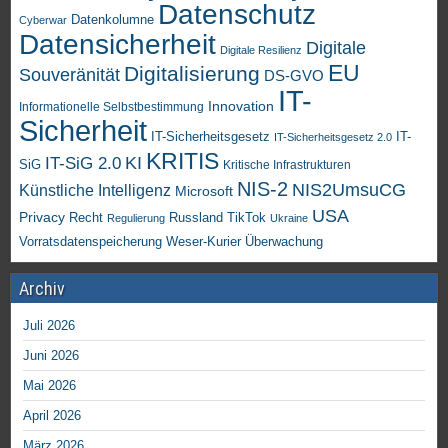
Datenschutz
Datenkolumne
Cyberwar
Datensicherheit
Digitale
Digitale Resilienz
EU
Digitalisierung
Souveränität
DS-GVO
IT-
Innovation
Informationelle Selbstbestimmung
Sicherheit
IT-Sicherheitsgesetz
IT-
IT-Sicherheitsgesetz 2.0
KRITIS
KI
IT-SiG 2.0
SiG
Kritische Infrastrukturen
NIS-2
NIS2UmsuCG
Künstliche Intelligenz
Microsoft
USA
Privacy
Recht
TikTok
Russland
Regulierung
Ukraine
Vorratsdatenspeicherung
Weser-Kurier
Überwachung
Archiv
Juli 2026
Juni 2026
Mai 2026
April 2026
März 2026