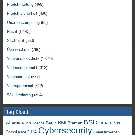
Produkthaftung
(465)
Produktsicherheit
(498)
Quantencomputing
(98)
Recht
(1.143)
Strafrecht
(550)
Überwachung
(786)
Verbraucherschutz
(1.046)
Verfassungsrecht
(913)
Vergaberecht
(587)
Vertragsfreiheit
(622)
Whistleblowing
(804)
Tag-Cloud
BSI
AI
China
BMI
Berlin
Bremen
Artificial Intelligence
Cloud
Cybersecurity
CRA
Compliance
Cybersicherheit