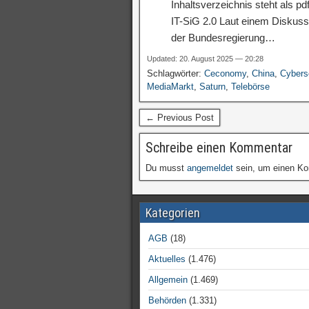
Inhaltsverzeichnis steht als p
IT-SiG 2.0 Laut einem Diskuss
der Bundesregierung…
Updated: 20. August 2025 — 20:28
Schlagwörter:
Ceconomy
,
China
,
Cybers
MediaMarkt
,
Saturn
,
Telebörse
← Previous Post
Schreibe einen Kommentar
Du musst
angemeldet
sein, um einen K
Kategorien
AGB
(18)
Aktuelles
(1.476)
Allgemein
(1.469)
Behörden
(1.331)