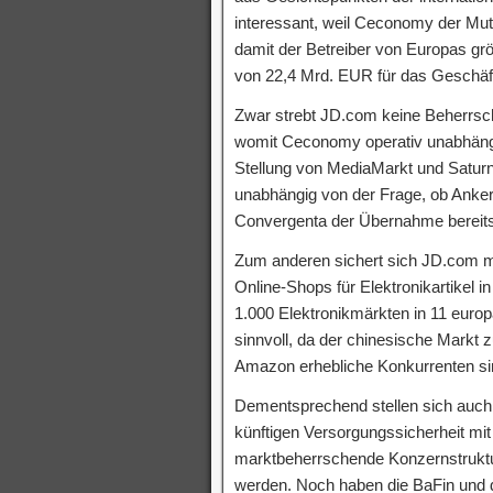
interessant, weil Ceconomy der Mut
damit der Betreiber von Europas gr
von 22,4 Mrd. EUR für das Geschäf
Zwar strebt JD.com keine Beherrsc
womit Ceconomy operativ unabhängig
Stellung von MediaMarkt und Saturn s
unabhängig von der Frage, ob Anker
Convergenta der Übernahme bereit
Zum anderen sichert sich JD.com mi
Online-Shops für Elektronikartikel 
1.000 Elektronikmärkten in 11 europ
sinnvoll, da der chinesische Markt 
Amazon erhebliche Konkurrenten si
Dementsprechend stellen sich auc
künftigen Versorgungssicherheit mi
marktbeherrschende Konzernstrukt
werden. Noch haben die BaFin und d