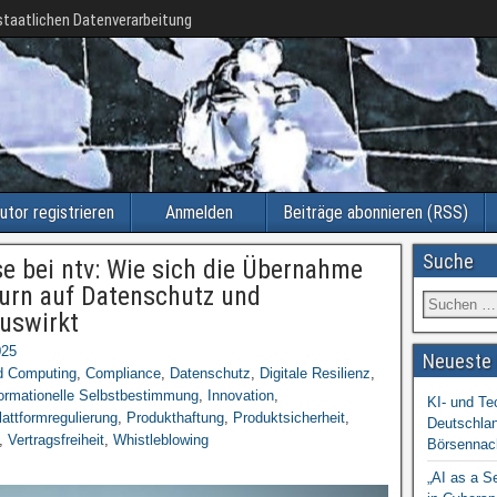
taatlichen Datenverarbeitung
utor registrieren
Anmelden
Beiträge abonnieren (RSS)
Suche
se bei ntv: Wie sich die Übernahme
urn auf Datenschutz und
uswirkt
025
Neueste 
d Computing
,
Compliance
,
Datenschutz
,
Digitale Resilienz
,
formationelle Selbstbestimmung
,
Innovation
,
KI- und Te
lattformregulierung
,
Produkthaftung
,
Produktsicherheit
,
Deutschlan
,
Vertragsfreiheit
,
Whistleblowing
Börsennac
„AI as a S