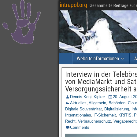
intrapol.org
Gesammelte Beiträge zur s
Websiteinformationen
A
Interview in der Telebör
von MediaMarkt und Sat
Versorgungssicherheit a
Dennis-Kenji Kipker
20. August 2
Aktuelles
,
Allgemein
,
Behörden
,
Clou
Digitale Souveränität
,
Digitalisierung
,
In
Internationales
,
IT-Sicherheit
,
KRITIS
,
P
Recht
,
Verbraucherschutz
,
Vergaberecht
Comments