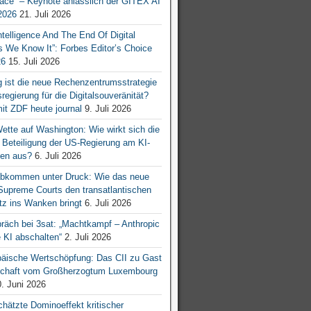
ace“ – Keynote anlässlich der GITEX AI
026
21. Juli 2026
 Intelligence And The End Of Digital
s We Know It”: Forbes Editor’s Choice
26
15. Juli 2026
g ist die neue Rechenzentrumsstrategie
egierung für die Digitalsouveränität?
mit ZDF heute journal
9. Juli 2026
tte auf Washington: Wie wirkt sich die
e Beteiligung der US-Regierung am KI-
en aus?
6. Juli 2026
bkommen unter Druck: Wie das neue
 Supreme Courts den transatlantischen
z ins Wanken bringt
6. Juli 2026
räch bei 3sat: „Machtkampf – Anthropic
KI abschalten“
2. Juli 2026
äische Wertschöpfung: Das CII zu Gast
tschaft vom Großherzogtum Luxembourg
. Juni 2026
chätzte Dominoeffekt kritischer