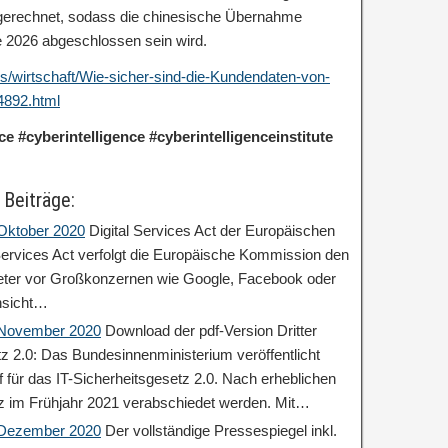
e gerechnet, sodass die chinesische Übernahme
te 2026 abgeschlossen sein wird.
os/wirtschaft/Wie-sicher-sind-die-Kundendaten-von-
4892.html
ce #cyberintelligence #cyberintelligenceinstitute
 Beiträge:
 Oktober 2020
Digital Services Act der Europäischen
ervices Act verfolgt die Europäische Kommission den
ieter vor Großkonzernen wie Google, Facebook oder
nsicht…
: November 2020
Download der pdf-Version Dritter
tz 2.0: Das Bundesinnenministerium veröffentlicht
 für das IT-Sicherheitsgesetz 2.0. Nach erheblichen
z im Frühjahr 2021 verabschiedet werden. Mit…
: Dezember 2020
Der vollständige Pressespiegel inkl.