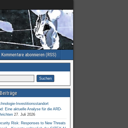
Kommentare abonnieren (RSS)
Beiträge
chnologie-Investitionsstandort
d: Eine aktuelle Analyse für die ARD-
hrichten
27. Juli 2026
ecurity Risk: Responses to New Threats