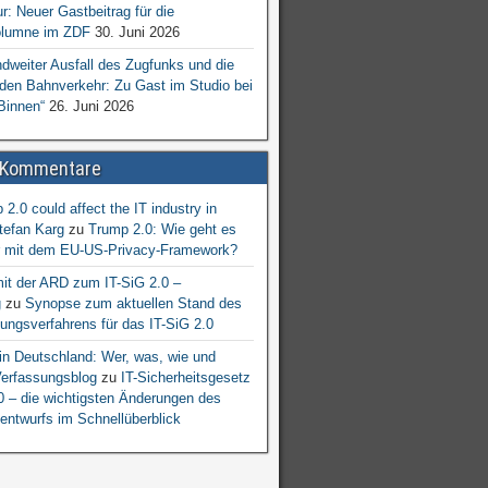
ur: Neuer Gastbeitrag für die
lumne im ZDF
30. Juni 2026
dweiter Ausfall des Zugfunks und die
 den Bahnverkehr: Zu Gast im Studio bei
Binnen“
26. Juni 2026
 Kommentare
2.0 could affect the IT industry in
tefan Karg
zu
Trump 2.0: Wie geht es
er mit dem EU-US-Privacy-Framework?
mit der ARD zum IT-SiG 2.0 –
g
zu
Synopse zum aktuellen Stand des
ngsverfahrens für das IT-SiG 2.0
n Deutschland: Wer, was, wie und
erfassungsblog
zu
IT-Sicherheitsgesetz
.0 – die wichtigsten Änderungen des
entwurfs im Schnellüberblick