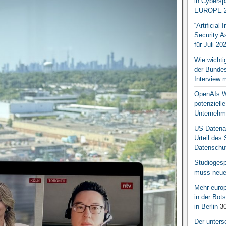
in Cybersp
EUROPE 2
“Artificial
Security A
für Juli 20
Wie wichti
der Bundesr
Interview 
OpenAIs We
potenziell
Unternehm
US-Datena
Urteil des
Datenschut
Studiogesp
muss neue 
Mehr europ
in der Bo
in Berlin
30
Der unters