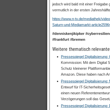
jedoch wird bald mit einer Freigab
vermutlich in der ersten Jahreshälf
https://www.n-tv.de/mediathek/vide
Saturn-und-Mediamarkt-article2596
#denniskenjikipker #cyberresilien
#frankfurt #bremen
Weitere thematisch relevante
Pressespiegel Digitalisierung:
Kommission: Mit dem Digital S
Schutz kleinerer Plattformanb
Amazon. Diese haben nach A
Pressespiegel Digitalisierung
Entwurf für IT-Sicherheitsgese
einen neuen Referentenentwurf
Verzögerungen soll das Geset
Pressespiegel Digitalisierung