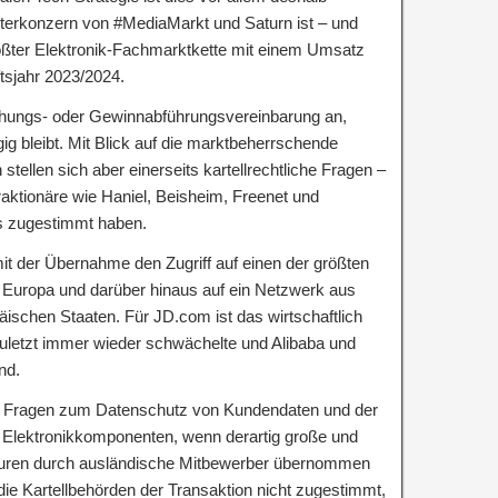
terkonzern von #MediaMarkt und Saturn ist – und
ößter Elektronik-Fachmarktkette mit einem Umsatz
tsjahr 2023/2024.
hungs- oder Gewinnabführungsvereinbarung an,
 bleibt. Mit Blick auf die marktbeherrschende
tellen sich aber einerseits kartellrechtliche Fragen –
aktionäre wie Haniel, Beisheim, Freenet und
s zugestimmt haben.
t der Übernahme den Zugriff auf einen der größten
in Europa und darüber hinaus auf ein Netzwerk aus
äischen Staaten. Für JD.com ist das wirtschaftlich
zuletzt immer wieder schwächelte und Alibaba und
nd.
h Fragen zum Datenschutz von Kundendaten und der
t Elektronikkomponenten, wenn derartig große und
uren durch ausländische Mitbewerber übernommen
ie Kartellbehörden der Transaktion nicht zugestimmt,