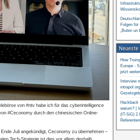
Infrastrukt
Wissensko
Deutschlan
Folgen für
„Buten un 
Neueste
How Trump 
Europe - S
jetzt weit
Interview 
intrapol.or
Gesetzgebu
Hackback i
elebörse von #ntv habe ich für das cyberintelligence
warum? | V
e von #Ceconomy durch den chinesischen Online-
(IT-SiG) 2
Referenten
 Ende Juli angekündigt, Ceconomy zu übernehmen –
alen Tech-Strategie ist dies vor allem deshalb