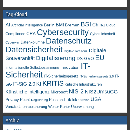
Tag-Cloud
BSI
AI
China
BMI
Berlin
Bremen
Artificial Intelligence
Cloud
Cybersecurity
CRA
Compliance
Cybersicherheit
Datenschutz
Datenkolumne
Cyberwar
Datensicherheit
Digitale
Digitale Resilienz
EU
Digitalisierung
Souveränität
DS-GVO
IT-
Innovation
Informationelle Selbstbestimmung
Sicherheit
IT-Sicherheitsgesetz
IT-
IT-Sicherheitsgesetz 2.0
KRITIS
KI
IT-SiG 2.0
SiG
Kritische Infrastrukturen
NIS-2
NIS2UmsuCG
Künstliche Intelligenz
Microsoft
USA
Privacy
Recht
TikTok
Russland
Regulierung
Ukraine
Vorratsdatenspeicherung
Weser-Kurier
Überwachung
Archiv