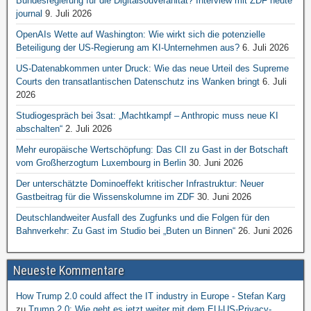
Bundesregierung für die Digitalsouveränität? Interview mit ZDF heute
journal
9. Juli 2026
OpenAIs Wette auf Washington: Wie wirkt sich die potenzielle
Beteiligung der US-Regierung am KI-Unternehmen aus?
6. Juli 2026
US-Datenabkommen unter Druck: Wie das neue Urteil des Supreme
Courts den transatlantischen Datenschutz ins Wanken bringt
6. Juli
2026
Studiogespräch bei 3sat: „Machtkampf – Anthropic muss neue KI
abschalten“
2. Juli 2026
Mehr europäische Wertschöpfung: Das CII zu Gast in der Botschaft
vom Großherzogtum Luxembourg in Berlin
30. Juni 2026
Der unterschätzte Dominoeffekt kritischer Infrastruktur: Neuer
Gastbeitrag für die Wissenskolumne im ZDF
30. Juni 2026
Deutschlandweiter Ausfall des Zugfunks und die Folgen für den
Bahnverkehr: Zu Gast im Studio bei „Buten un Binnen“
26. Juni 2026
Neueste Kommentare
How Trump 2.0 could affect the IT industry in Europe - Stefan Karg
zu
Trump 2.0: Wie geht es jetzt weiter mit dem EU-US-Privacy-