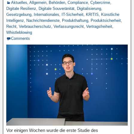
Aktuelles
,
Allgemein
,
Behörden
,
Compliance
,
Cybercrime
,
Digitale Resilienz
,
Digitale Souveränität
,
Digitalisierung
,
Gesetzgebung
,
Internationales
,
IT-Sicherheit
,
KRITIS
,
Künstliche
Intelligenz
,
Nachrichtendienste
,
Produkthaftung
,
Produktsicherheit
,
Recht
,
Verbraucherschutz
,
Verfassungsrecht
,
Vertragsfreiheit
,
Whistleblowing
Comments
Vor einigen Wochen wurde die erste Studie des