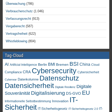
Überwachung
(786)
Verbraucherschutz
(1.046)
Verfassungsrecht
(913)
Vergaberecht
(587)
Vertragsfreiheit
(622)
Whistleblowing
(804)
Tag-Cloud
BSI
AI
China
BMI
Berlin
Bremen
Artificial Intelligence
Cloud
Cybersecurity
CRA
Compliance
Cybersicherheit
Datenschutz
Datenkolumne
Cyberwar
Datensicherheit
Digitale
Digitale Resilienz
EU
Digitalisierung
Souveränität
DS-GVO
IT-
Innovation
Informationelle Selbstbestimmung
Sicherheit
IT-Sicherheitsgesetz
IT-
IT-Sicherheitsgesetz 2.0