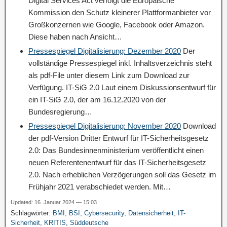
Digital Services Act verfolgt die Europäische
Kommission den Schutz kleinerer Plattformanbieter vor
Großkonzernen wie Google, Facebook oder Amazon.
Diese haben nach Ansicht…
Pressespiegel Digitalisierung: Dezember 2020
Der
vollständige Pressespiegel inkl. Inhaltsverzeichnis steht
als pdf-File unter diesem Link zum Download zur
Verfügung. IT-SiG 2.0 Laut einem Diskussionsentwurf für
ein IT-SiG 2.0, der am 16.12.2020 von der
Bundesregierung…
Pressespiegel Digitalisierung: November 2020
Download
der pdf-Version Dritter Entwurf für IT-Sicherheitsgesetz
2.0: Das Bundesinnenministerium veröffentlicht einen
neuen Referentenentwurf für das IT-Sicherheitsgesetz
2.0. Nach erheblichen Verzögerungen soll das Gesetz im
Frühjahr 2021 verabschiedet werden. Mit…
Updated: 16. Januar 2024 — 15:03
Schlagwörter:
BMI
,
BSI
,
Cybersecurity
,
Datensicherheit
,
IT-
Sicherheit
,
KRITIS
,
Süddeutsche