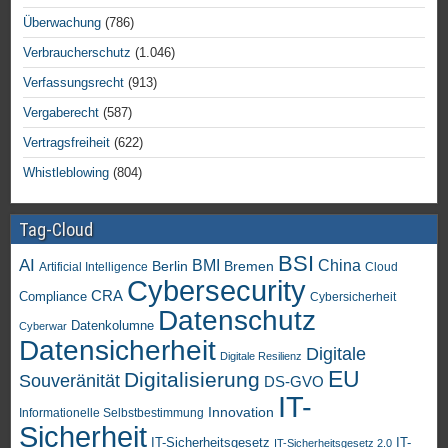
Überwachung
(786)
Verbraucherschutz
(1.046)
Verfassungsrecht
(913)
Vergaberecht
(587)
Vertragsfreiheit
(622)
Whistleblowing
(804)
Tag-Cloud
BSI
AI
China
BMI
Berlin
Bremen
Artificial Intelligence
Cloud
Cybersecurity
CRA
Compliance
Cybersicherheit
Datenschutz
Datenkolumne
Cyberwar
Datensicherheit
Digitale
Digitale Resilienz
EU
Digitalisierung
Souveränität
DS-GVO
IT-
Innovation
Informationelle Selbstbestimmung
Sicherheit
IT-Sicherheitsgesetz
IT-
IT-Sicherheitsgesetz 2.0