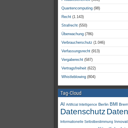
Quantencomputing
(98)
Recht
(1.143)
Strafrecht
(550)
Überwachung
(786)
Verbraucherschutz
(1.046)
Verfassungsrecht
(913)
Vergaberecht
(587)
Vertragsfreiheit
(622)
Whistleblowing
(804)
Tag-Cloud
AI
BMI
Berlin
Bre
Artificial Intelligence
Daten
Datenschutz
Innovat
Informationelle Selbstbestimmung