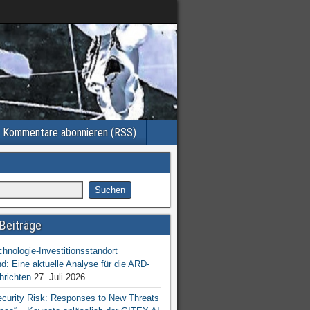
Kommentare abonnieren (RSS)
Beiträge
chnologie-Investitionsstandort
d: Eine aktuelle Analyse für die ARD-
hrichten
27. Juli 2026
ecurity Risk: Responses to New Threats