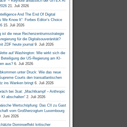
ace“ – Keynote anlässlich der GITEX AI
026
21. Juli 2026
 Intelligence And The End Of Digital
s We Know It”: Forbes Editor’s Choice
26
15. Juli 2026
g ist die neue Rechenzentrumsstrategie
egierung für die Digitalsouveränität?
mit ZDF heute journal
9. Juli 2026
tte auf Washington: Wie wirkt sich die
e Beteiligung der US-Regierung am KI-
en aus?
6. Juli 2026
bkommen unter Druck: Wie das neue
 Supreme Courts den transatlantischen
z ins Wanken bringt
6. Juli 2026
räch bei 3sat: „Machtkampf – Anthropic
KI abschalten“
2. Juli 2026
äische Wertschöpfung: Das CII zu Gast
tschaft vom Großherzogtum Luxembourg
. Juni 2026
chätzte Dominoeffekt kritischer