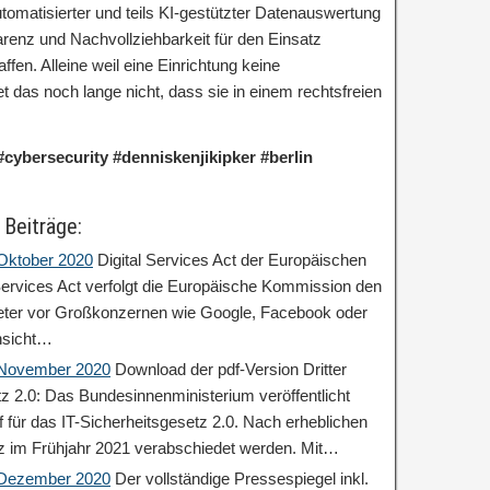
automatisierter und teils KI-gestützter Datenauswertung
enz und Nachvollziehbarkeit für den Einsatz
ffen. Alleine weil eine Einrichtung keine
t das noch lange nicht, dass sie in einem rechtsfreien
#cybersecurity #denniskenjikipker #berlin
 Beiträge:
 Oktober 2020
Digital Services Act der Europäischen
ervices Act verfolgt die Europäische Kommission den
ieter vor Großkonzernen wie Google, Facebook oder
nsicht…
: November 2020
Download der pdf-Version Dritter
tz 2.0: Das Bundesinnenministerium veröffentlicht
 für das IT-Sicherheitsgesetz 2.0. Nach erheblichen
z im Frühjahr 2021 verabschiedet werden. Mit…
: Dezember 2020
Der vollständige Pressespiegel inkl.