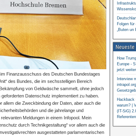
Infrastrukt
Wissensko
Deutschlan
Folgen für
„Buten un 
Neueste
How Trump 
Europe - S
jetzt weit
er im Finanzausschuss des Deutschen Bundestages
Interview 
nit“ des Bundes, die im sechsstelligen Bereich
intrapol.or
 Bekämpfung von Geldwäsche sammelt, ohne jedoch
Gesetzgebu
 geforderten Datenschutz implementiert zu haben.
Hackback i
or allem die Zweckbindung der Daten, aber auch die
warum? | V
icherheitsbehörden und die jahrelange und
(IT-SiG) 2
Referenten
relevanten Meldungen in einem Infopool. Mein
enschutz durch Technikgestaltung“ vor allem auch die
nvestigativrechten ausgestatteten parlamentarischen