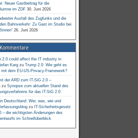
ur: Neuer Gastbeitrag für die
lumne im ZDF
30. Juni 2026
dweiter Ausfall des Zugfunks und die
 den Bahnverkehr: Zu Gast im Studio bei
Binnen“
26. Juni 2026
 Kommentare
2.0 could affect the IT industry in
tefan Karg
zu
Trump 2.0: Wie geht es
er mit dem EU-US-Privacy-Framework?
mit der ARD zum IT-SiG 2.0 –
g
zu
Synopse zum aktuellen Stand des
ngsverfahrens für das IT-SiG 2.0
n Deutschland: Wer, was, wie und
erfassungsblog
zu
IT-Sicherheitsgesetz
.0 – die wichtigsten Änderungen des
entwurfs im Schnellüberblick