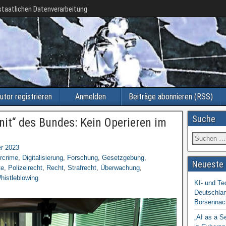
taatlichen Datenverarbeitung
utor registrieren
Anmelden
Beiträge abonnieren (RSS)
Suche
Unit“ des Bundes: Kein Operieren im
r 2023
rcrime
,
Digitalisierung
,
Forschung
,
Gesetzgebung
,
Neueste 
te
,
Polizeirecht
,
Recht
,
Strafrecht
,
Überwachung
,
histleblowing
KI- und Te
Deutschlan
Börsennac
„AI as a S