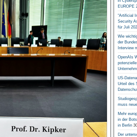
in Cybersp
EUROPE 2
“Artificial
Security A
für Juli 20
Wie wichti
der Bundesr
Interview 
OpenAIs We
potenziell
Unternehm
US-Datena
Urteil des
Datenschut
Studiogesp
muss neue 
Mehr europ
in der Bo
in Berlin
30
Der unters