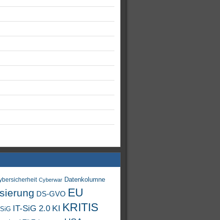
Datenkolumne
ybersicherheit
Cyberwar
EU
isierung
DS-GVO
KRITIS
KI
IT-SiG 2.0
-SiG