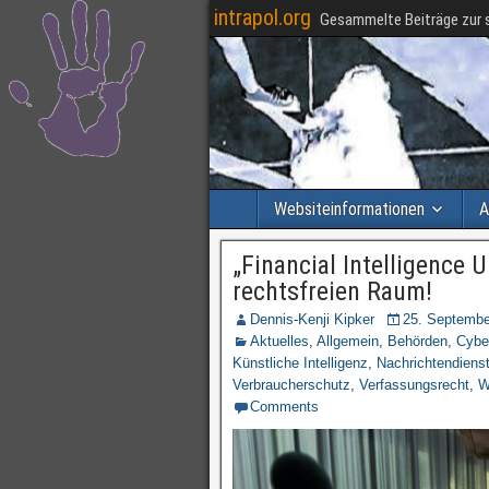
intrapol.org
Gesammelte Beiträge zur s
Websiteinformationen
A
„Financial Intelligence 
rechtsfreien Raum!
Dennis-Kenji Kipker
25. Septembe
Aktuelles
,
Allgemein
,
Behörden
,
Cybe
Künstliche Intelligenz
,
Nachrichtendiens
Verbraucherschutz
,
Verfassungsrecht
,
W
Comments