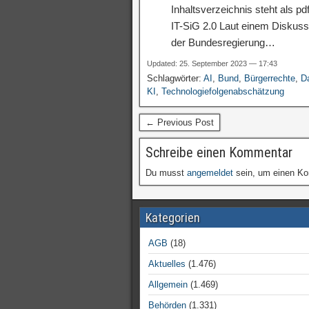
Inhaltsverzeichnis steht als p
IT-SiG 2.0 Laut einem Diskuss
der Bundesregierung…
Updated: 25. September 2023 — 17:43
Schlagwörter:
AI
,
Bund
,
Bürgerrechte
,
D
KI
,
Technologiefolgenabschätzung
← Previous Post
Schreibe einen Kommentar
Du musst
angemeldet
sein, um einen K
Kategorien
AGB
(18)
Aktuelles
(1.476)
Allgemein
(1.469)
Behörden
(1.331)