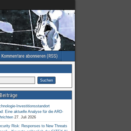
Kommentare abonnieren (RSS)
Beiträge
chnologie-Investitionsstandort
d: Eine aktuelle Analyse für die ARD-
hrichten
27. Juli 2026
ecurity Risk: Responses to New Threats