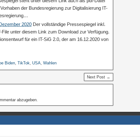
espiegel steht unter diesem Link auch als pdf-Datei
orhaben der Bundesregierung zur Digitalisierung IT-
desregierung…
: Dezember 2020
Der vollständige Pressespiegel inkl.
df-File unter diesem Link zum Download zur Verfügung.
ionsentwurf für ein IT-SiG 2.0, der am 16.12.2020 von
oe Biden
,
TikTok
,
USA
,
Wahlen
Next Post →
ommentar abzugeben.