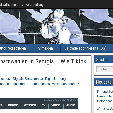
taatlichen Datenverarbeitung
utor registrieren
Anmelden
Beiträge abonnieren (RSS)
Suche
enatswahlen in Georgia – Wie Tiktok
t
21
nschutz
,
Digitale Souveränität
,
Digitalisierung
,
Neueste 
mationsregulierung
,
Internationales
,
Verbraucherschutz
KI- und Te
Deutschlan
Börsennac
„AI as a S