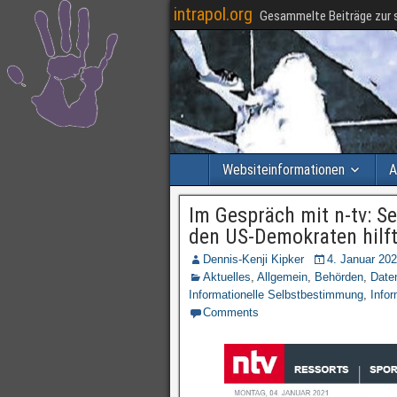
intrapol.org
Gesammelte Beiträge zur s
Websiteinformationen
A
Im Gespräch mit n-tv: S
den US-Demokraten hilf
Dennis-Kenji Kipker
4. Januar 20
Aktuelles
,
Allgemein
,
Behörden
,
Date
Informationelle Selbstbestimmung
,
Infor
Comments