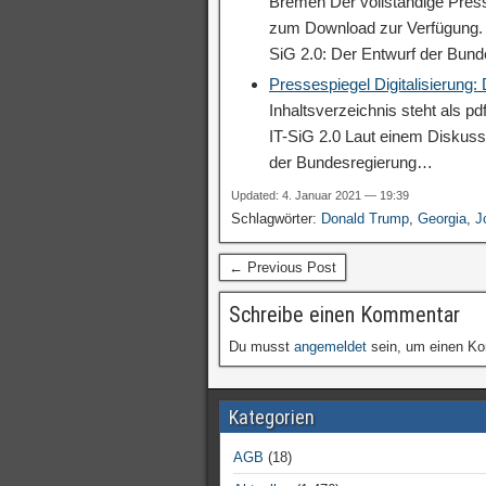
Bremen Der vollständige Press
zum Download zur Verfügung. V
SiG 2.0: Der Entwurf der Bun
Pressespiegel Digitalisierung
Inhaltsverzeichnis steht als p
IT-SiG 2.0 Laut einem Diskuss
der Bundesregierung…
Updated: 4. Januar 2021 — 19:39
Schlagwörter:
Donald Trump
,
Georgia
,
J
← Previous Post
Schreibe einen Kommentar
Du musst
angemeldet
sein, um einen K
Kategorien
AGB
(18)