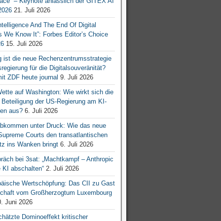
ace“ – Keynote anlässlich der GITEX AI
026
21. Juli 2026
 Intelligence And The End Of Digital
s We Know It”: Forbes Editor’s Choice
26
15. Juli 2026
g ist die neue Rechenzentrumsstrategie
egierung für die Digitalsouveränität?
mit ZDF heute journal
9. Juli 2026
tte auf Washington: Wie wirkt sich die
e Beteiligung der US-Regierung am KI-
en aus?
6. Juli 2026
bkommen unter Druck: Wie das neue
 Supreme Courts den transatlantischen
z ins Wanken bringt
6. Juli 2026
räch bei 3sat: „Machtkampf – Anthropic
KI abschalten“
2. Juli 2026
äische Wertschöpfung: Das CII zu Gast
tschaft vom Großherzogtum Luxembourg
. Juni 2026
chätzte Dominoeffekt kritischer