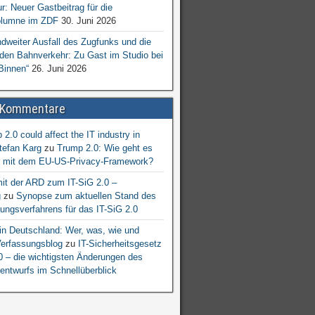
ur: Neuer Gastbeitrag für die
lumne im ZDF
30. Juni 2026
dweiter Ausfall des Zugfunks und die
 den Bahnverkehr: Zu Gast im Studio bei
Binnen“
26. Juni 2026
 Kommentare
2.0 could affect the IT industry in
tefan Karg
zu
Trump 2.0: Wie geht es
er mit dem EU-US-Privacy-Framework?
mit der ARD zum IT-SiG 2.0 –
g
zu
Synopse zum aktuellen Stand des
ngsverfahrens für das IT-SiG 2.0
n Deutschland: Wer, was, wie und
erfassungsblog
zu
IT-Sicherheitsgesetz
.0 – die wichtigsten Änderungen des
entwurfs im Schnellüberblick