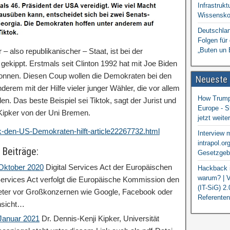
Infrastrukt
Wissensko
Deutschlan
Folgen für
„Buten un 
r – also republikanischer – Staat, ist bei der
ekippt. Erstmals seit Clinton 1992 hat mit Joe Biden
onnen. Diesen Coup wollen die Demokraten bei den
Neueste
erem mit der Hilfe vieler junger Wähler, die vor allem
How Trump 
en. Das beste Beispiel sei Tiktok, sagt der Jurist und
Europe - S
 Kipker von der Uni Bremen.
jetzt weit
tok-den-US-Demokraten-hilft-article22267732.html
Interview 
intrapol.or
 Beiträge:
Gesetzgebu
 Oktober 2020
Digital Services Act der Europäischen
Hackback i
warum? | V
ervices Act verfolgt die Europäische Kommission den
(IT-SiG) 2
ieter vor Großkonzernen wie Google, Facebook oder
Referenten
nsicht…
 Januar 2021
Dr. Dennis-Kenji Kipker, Universität