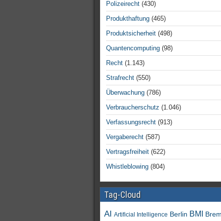
Polizeirecht
(430)
Produkthaftung
(465)
Produktsicherheit
(498)
Quantencomputing
(98)
Recht
(1.143)
Strafrecht
(550)
Überwachung
(786)
Verbraucherschutz
(1.046)
Verfassungsrecht
(913)
Vergaberecht
(587)
Vertragsfreiheit
(622)
Whistleblowing
(804)
Tag-Cloud
AI
BMI
Berlin
Bre
Artificial Intelligence