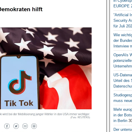
in Cybersp
EUROPE 2
“Artificial
Security A
für Juli 20
Wie wichti
der Bundesr
Interview 
OpenAIs We
potenziell
Unternehm
US-Datena
Urteil des
Datenschut
Studiogesp
muss neue 
Mehr europ
in der Bo
in Berlin
30
Der unters