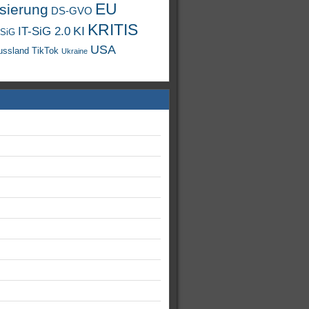
EU
isierung
DS-GVO
KRITIS
KI
IT-SiG 2.0
-SiG
USA
TikTok
ussland
Ukraine