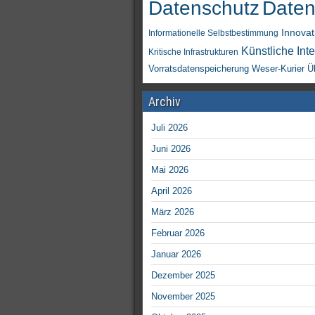
Daten
Datenschutz
Innovat
Informationelle Selbstbestimmung
Künstliche Inte
Kritische Infrastrukturen
Vorratsdatenspeicherung
Weser-Kurier
Ü
Archiv
Juli 2026
Juni 2026
Mai 2026
April 2026
März 2026
Februar 2026
Januar 2026
Dezember 2025
November 2025