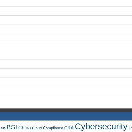
Cybersecurity
BSI
China
men
CRA
Compliance
Cloud
C