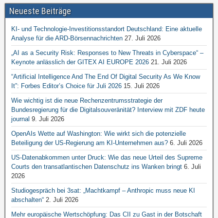
Neueste Beiträge
KI- und Technologie-Investitionsstandort Deutschland: Eine aktuelle
Analyse für die ARD-Börsennachrichten
27. Juli 2026
„AI as a Security Risk: Responses to New Threats in Cyberspace“ –
Keynote anlässlich der GITEX AI EUROPE 2026
21. Juli 2026
“Artificial Intelligence And The End Of Digital Security As We Know
It”: Forbes Editor’s Choice für Juli 2026
15. Juli 2026
Wie wichtig ist die neue Rechenzentrumsstrategie der
Bundesregierung für die Digitalsouveränität? Interview mit ZDF heute
journal
9. Juli 2026
OpenAIs Wette auf Washington: Wie wirkt sich die potenzielle
Beteiligung der US-Regierung am KI-Unternehmen aus?
6. Juli 2026
US-Datenabkommen unter Druck: Wie das neue Urteil des Supreme
Courts den transatlantischen Datenschutz ins Wanken bringt
6. Juli
2026
Studiogespräch bei 3sat: „Machtkampf – Anthropic muss neue KI
abschalten“
2. Juli 2026
Mehr europäische Wertschöpfung: Das CII zu Gast in der Botschaft