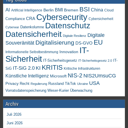
BSI
AI
China
BMI
Berlin
Bremen
Artificial Intelligence
Cloud
Cybersecurity
CRA
Compliance
Cybersicherheit
Datenschutz
Datenkolumne
Cyberwar
Datensicherheit
Digitale
Digitale Resilienz
EU
Digitalisierung
Souveränität
DS-GVO
IT-
Innovation
Informationelle Selbstbestimmung
Sicherheit
IT-Sicherheitsgesetz
IT-
IT-Sicherheitsgesetz 2.0
KRITIS
KI
IT-SiG 2.0
SiG
Kritische Infrastrukturen
NIS-2
NIS2UmsuCG
Künstliche Intelligenz
Microsoft
USA
Privacy
Recht
TikTok
Russland
Regulierung
Ukraine
Vorratsdatenspeicherung
Weser-Kurier
Überwachung
Archiv
Juli 2026
Juni 2026