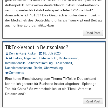
geht es weiter mit dem TikTok-Verbot? – TikTok als Spielball der
Außenpolitik. https://www.deutschlandfunkkultur.de/breitband-
sendungsueberblick-tiktok-als-spielball-der.1264.de.html?
dram:article_id=481537 Das Gespräch ist unter diesem Link in
der Mediathek des Deutschlandfunks als Transkript und Beitrag
auch online abrufbar. #tiktokban
Read Post
TikTok-Verbot in Deutschland?
Dennis-Kenji Kipker
18. Juli 2020
Aktuelles
,
Allgemein
,
Datenschutz
,
Digitalisierung
,
Informationelle Selbstbestimmung
,
IT-Sicherheit
,
Nachrichtendienste
,
Recht
,
Überwachung
Comments
Eine kurze Einschätzung zum Thema TikTok in Deutschland
konnte ich gestern für Business Insider abgeben: „Spionage-
Tool für China? So wahrscheinlich ist ein Tiktok-Verbot in
Deutschland“:
Read Post