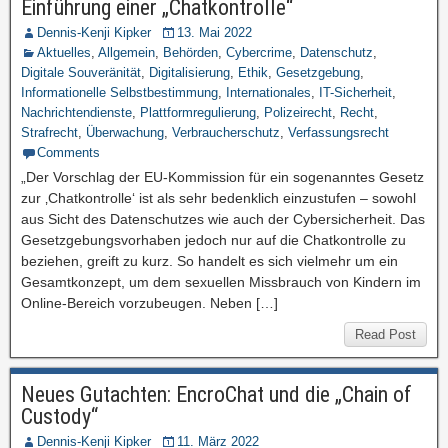
Einführung einer „Chatkontrolle“
Dennis-Kenji Kipker
13. Mai 2022
Aktuelles
,
Allgemein
,
Behörden
,
Cybercrime
,
Datenschutz
,
Digitale Souveränität
,
Digitalisierung
,
Ethik
,
Gesetzgebung
,
Informationelle Selbstbestimmung
,
Internationales
,
IT-Sicherheit
,
Nachrichtendienste
,
Plattformregulierung
,
Polizeirecht
,
Recht
,
Strafrecht
,
Überwachung
,
Verbraucherschutz
,
Verfassungsrecht
Comments
„Der Vorschlag der EU-Kommission für ein sogenanntes Gesetz
zur ‚Chatkontrolle‘ ist als sehr bedenklich einzustufen – sowohl
aus Sicht des Datenschutzes wie auch der Cybersicherheit. Das
Gesetzgebungsvorhaben jedoch nur auf die Chatkontrolle zu
beziehen, greift zu kurz. So handelt es sich vielmehr um ein
Gesamtkonzept, um dem sexuellen Missbrauch von Kindern im
Online-Bereich vorzubeugen. Neben […]
Read Post
Neues Gutachten: EncroChat und die „Chain of
Custody“
Dennis-Kenji Kipker
11. März 2022