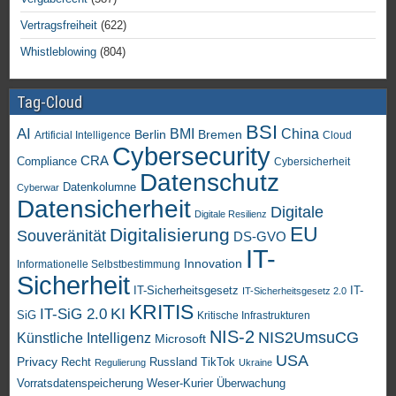
Vertragsfreiheit
(622)
Whistleblowing
(804)
Tag-Cloud
BSI
AI
China
BMI
Berlin
Bremen
Artificial Intelligence
Cloud
Cybersecurity
CRA
Compliance
Cybersicherheit
Datenschutz
Datenkolumne
Cyberwar
Datensicherheit
Digitale
Digitale Resilienz
EU
Digitalisierung
Souveränität
DS-GVO
IT-
Innovation
Informationelle Selbstbestimmung
Sicherheit
IT-Sicherheitsgesetz
IT-
IT-Sicherheitsgesetz 2.0
KRITIS
KI
IT-SiG 2.0
SiG
Kritische Infrastrukturen
NIS-2
NIS2UmsuCG
Künstliche Intelligenz
Microsoft
USA
Privacy
Recht
TikTok
Russland
Regulierung
Ukraine
Vorratsdatenspeicherung
Weser-Kurier
Überwachung