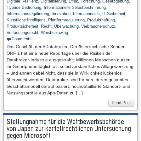
Digitale Resilienz
,
Digitalisierung
,
Ethik
,
Forschung
,
Gesetzgebung
,
Hybride Bedrohung
,
Informationelle Selbstbestimmung
,
Informationsregulierung
,
Innovation
,
Internationales
,
IT-Sicherheit
,
Künstliche Intelligenz
,
Plattformregulierung
,
Produkthaftung
,
Produktsicherheit
,
Recht
,
Überwachung
,
Verbraucherschutz
,
Verfassungsrecht
,
Whistleblowing
Comments
Das Geschäft der #Databroker: Der österreichische Sender
ORF 1 hat eine neue Reportage über die Risiken der
Databroker-Industrie ausgestrahlt. Millionen Menschen nutzen
ihr Smartphone täglich als selbstverständliches Alltagswerkzeug
– und ahnen dabei nicht, dass sie in Wirklichkeit lückenlos
überwacht werden. Databroker sind Firmen, deren gesamtes
Geschäftsmodell darauf basiert, hochdetaillierte Standort- und
Nutzungsprofile aus App-Daten zu […]
Read Post
Stellungnahme für die Wettbewerbsbehörde
von Japan zur kartellrechtlichen Untersuchung
gegen Microsoft