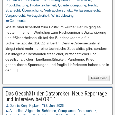
Normen und Standards
,
Plattformregulierung
,
Polizeirecht
,
Produkthaftung
,
Produktsicherheit
,
Quantencomputing
,
Recht
,
Strafrecht
,
Überwachung
,
Verbraucherschutz
,
Verfassungsrecht
,
Vergaberecht
,
Vertragsfreiheit
,
Whistleblowing
Comments
Wie #Cybersicherheit zum Politikum wurde: Darum ging es
heute in meinem Workshop zum Fachseminar #Digitalisierung
und #Sicherheitspolitik bei der Bundesakademie für
Sicherheitspolitik (BAKS) in Berlin. Denn #Cybersecurity ist
längst nicht mehr nur eine technische Spezialdisziplin, sondern
ein integraler Bestandteil staatlicher, wirtschaftlicher und
gesellschaftlicher Handlungsfähigkeit. Pandemie, Krieg,
geopolitische Spannungen und fragile Lieferketten haben uns in
den […]
Read Post
Das Geschäft der Databroker: Neue Reportage
und Interview bei ORF 1
Dennis-Kenji Kipker
3. Juni 2026
Aktuelles
,
Allgemein
,
Behörden
,
Compliance
,
Datenschutz
,