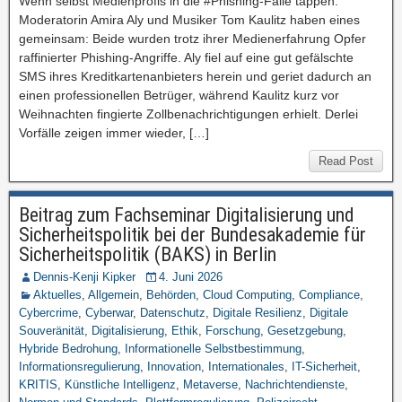
Wenn selbst Medienprofis in die #Phishing-Falle tappen:
Moderatorin Amira Aly und Musiker Tom Kaulitz haben eines
gemeinsam: Beide wurden trotz ihrer Medienerfahrung Opfer
raffinierter Phishing-Angriffe. Aly fiel auf eine gut gefälschte
SMS ihres Kreditkartenanbieters herein und geriet dadurch an
einen professionellen Betrüger, während Kaulitz kurz vor
Weihnachten fingierte Zollbenachrichtigungen erhielt. Derlei
Vorfälle zeigen immer wieder, […]
Read Post
Beitrag zum Fachseminar Digitalisierung und
Sicherheitspolitik bei der Bundesakademie für
Sicherheitspolitik (BAKS) in Berlin
Dennis-Kenji Kipker
4. Juni 2026
Aktuelles
,
Allgemein
,
Behörden
,
Cloud Computing
,
Compliance
,
Cybercrime
,
Cyberwar
,
Datenschutz
,
Digitale Resilienz
,
Digitale
Souveränität
,
Digitalisierung
,
Ethik
,
Forschung
,
Gesetzgebung
,
Hybride Bedrohung
,
Informationelle Selbstbestimmung
,
Informationsregulierung
,
Innovation
,
Internationales
,
IT-Sicherheit
,
KRITIS
,
Künstliche Intelligenz
,
Metaverse
,
Nachrichtendienste
,