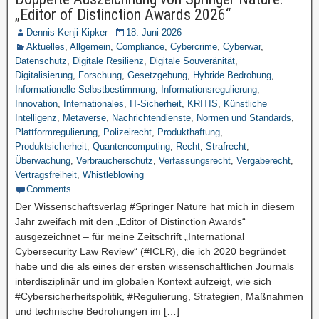
„Editor of Distinction Awards 2026“
Dennis-Kenji Kipker
18. Juni 2026
Aktuelles
,
Allgemein
,
Compliance
,
Cybercrime
,
Cyberwar
,
Datenschutz
,
Digitale Resilienz
,
Digitale Souveränität
,
Digitalisierung
,
Forschung
,
Gesetzgebung
,
Hybride Bedrohung
,
Informationelle Selbstbestimmung
,
Informationsregulierung
,
Innovation
,
Internationales
,
IT-Sicherheit
,
KRITIS
,
Künstliche
Intelligenz
,
Metaverse
,
Nachrichtendienste
,
Normen und Standards
,
Plattformregulierung
,
Polizeirecht
,
Produkthaftung
,
Produktsicherheit
,
Quantencomputing
,
Recht
,
Strafrecht
,
Überwachung
,
Verbraucherschutz
,
Verfassungsrecht
,
Vergaberecht
,
Vertragsfreiheit
,
Whistleblowing
Comments
Der Wissenschaftsverlag #Springer Nature hat mich in diesem
Jahr zweifach mit den „Editor of Distinction Awards“
ausgezeichnet – für meine Zeitschrift „International
Cybersecurity Law Review“ (#ICLR), die ich 2020 begründet
habe und die als eines der ersten wissenschaftlichen Journals
interdisziplinär und im globalen Kontext aufzeigt, wie sich
#Cybersicherheitspolitik, #Regulierung, Strategien, Maßnahmen
und technische Bedrohungen im […]