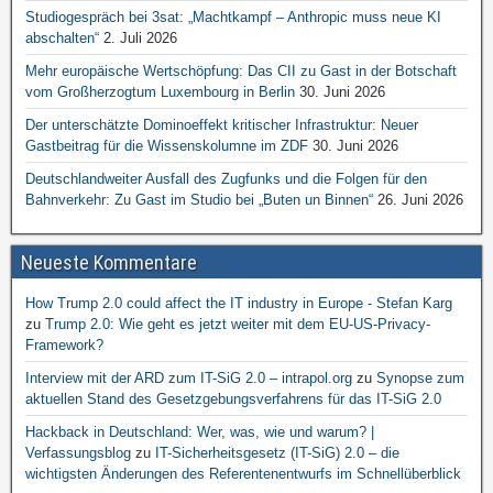
Studiogespräch bei 3sat: „Machtkampf – Anthropic muss neue KI
abschalten“
2. Juli 2026
Mehr europäische Wertschöpfung: Das CII zu Gast in der Botschaft
vom Großherzogtum Luxembourg in Berlin
30. Juni 2026
Der unterschätzte Dominoeffekt kritischer Infrastruktur: Neuer
Gastbeitrag für die Wissenskolumne im ZDF
30. Juni 2026
Deutschlandweiter Ausfall des Zugfunks und die Folgen für den
Bahnverkehr: Zu Gast im Studio bei „Buten un Binnen“
26. Juni 2026
Neueste Kommentare
How Trump 2.0 could affect the IT industry in Europe - Stefan Karg
zu
Trump 2.0: Wie geht es jetzt weiter mit dem EU-US-Privacy-
Framework?
Interview mit der ARD zum IT-SiG 2.0 – intrapol.org
zu
Synopse zum
aktuellen Stand des Gesetzgebungsverfahrens für das IT-SiG 2.0
Hackback in Deutschland: Wer, was, wie und warum? |
Verfassungsblog
zu
IT-Sicherheitsgesetz (IT-SiG) 2.0 – die
wichtigsten Änderungen des Referentenentwurfs im Schnellüberblick