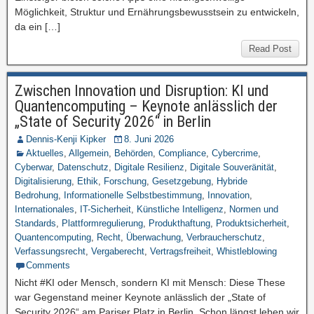
Möglichkeit, Struktur und Ernährungsbewusstsein zu entwickeln,
da ein […]
Read Post
Zwischen Innovation und Disruption: KI und
Quantencomputing – Keynote anlässlich der
„State of Security 2026“ in Berlin
Dennis-Kenji Kipker
8. Juni 2026
Aktuelles
,
Allgemein
,
Behörden
,
Compliance
,
Cybercrime
,
Cyberwar
,
Datenschutz
,
Digitale Resilienz
,
Digitale Souveränität
,
Digitalisierung
,
Ethik
,
Forschung
,
Gesetzgebung
,
Hybride
Bedrohung
,
Informationelle Selbstbestimmung
,
Innovation
,
Internationales
,
IT-Sicherheit
,
Künstliche Intelligenz
,
Normen und
Standards
,
Plattformregulierung
,
Produkthaftung
,
Produktsicherheit
,
Quantencomputing
,
Recht
,
Überwachung
,
Verbraucherschutz
,
Verfassungsrecht
,
Vergaberecht
,
Vertragsfreiheit
,
Whistleblowing
Comments
Nicht #KI oder Mensch, sondern KI mit Mensch: Diese These
war Gegenstand meiner Keynote anlässlich der „State of
Security 2026“ am Pariser Platz in Berlin. Schon längst leben wir