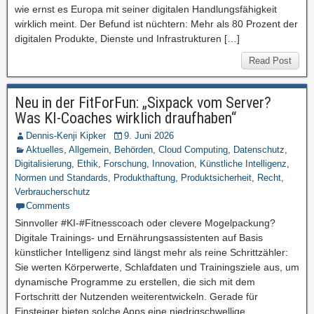
wie ernst es Europa mit seiner digitalen Handlungsfähigkeit
wirklich meint. Der Befund ist nüchtern: Mehr als 80 Prozent der
digitalen Produkte, Dienste und Infrastrukturen […]
Read Post
Neu in der FitForFun: „Sixpack vom Server?
Was KI-Coaches wirklich draufhaben“
Dennis-Kenji Kipker
9. Juni 2026
Aktuelles
,
Allgemein
,
Behörden
,
Cloud Computing
,
Datenschutz
,
Digitalisierung
,
Ethik
,
Forschung
,
Innovation
,
Künstliche Intelligenz
,
Normen und Standards
,
Produkthaftung
,
Produktsicherheit
,
Recht
,
Verbraucherschutz
Comments
Sinnvoller #KI-#Fitnesscoach oder clevere Mogelpackung?
Digitale Trainings- und Ernährungsassistenten auf Basis
künstlicher Intelligenz sind längst mehr als reine Schrittzähler:
Sie werten Körperwerte, Schlafdaten und Trainingsziele aus, um
dynamische Programme zu erstellen, die sich mit dem
Fortschritt der Nutzenden weiterentwickeln. Gerade für
Einsteiger bieten solche Apps eine niedrigschwellige