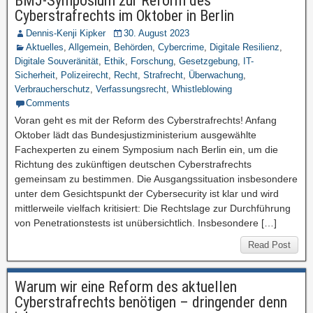
BMJ-Symposium zur Reform des
Cyberstrafrechts im Oktober in Berlin
Dennis-Kenji Kipker
30. August 2023
Aktuelles
,
Allgemein
,
Behörden
,
Cybercrime
,
Digitale Resilienz
,
Digitale Souveränität
,
Ethik
,
Forschung
,
Gesetzgebung
,
IT-
Sicherheit
,
Polizeirecht
,
Recht
,
Strafrecht
,
Überwachung
,
Verbraucherschutz
,
Verfassungsrecht
,
Whistleblowing
Comments
Voran geht es mit der Reform des Cyberstrafrechts! Anfang
Oktober lädt das Bundesjustizministerium ausgewählte
Fachexperten zu einem Symposium nach Berlin ein, um die
Richtung des zukünftigen deutschen Cyberstrafrechts
gemeinsam zu bestimmen. Die Ausgangssituation insbesondere
unter dem Gesichtspunkt der Cybersecurity ist klar und wird
mittlerweile vielfach kritisiert: Die Rechtslage zur Durchführung
von Penetrationstests ist unübersichtlich. Insbesondere […]
Read Post
Warum wir eine Reform des aktuellen
Cyberstrafrechts benötigen – dringender denn