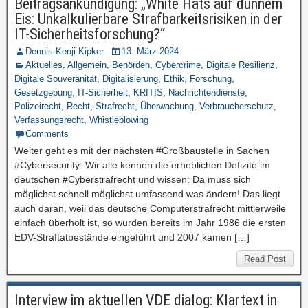
Beitragsankündigung: „White Hats auf dünnem
Eis: Unkalkulierbare Strafbarkeitsrisiken in der
IT-Sicherheitsforschung?“
Dennis-Kenji Kipker
13. März 2024
Aktuelles
,
Allgemein
,
Behörden
,
Cybercrime
,
Digitale Resilienz
,
Digitale Souveränität
,
Digitalisierung
,
Ethik
,
Forschung
,
Gesetzgebung
,
IT-Sicherheit
,
KRITIS
,
Nachrichtendienste
,
Polizeirecht
,
Recht
,
Strafrecht
,
Überwachung
,
Verbraucherschutz
,
Verfassungsrecht
,
Whistleblowing
Comments
Weiter geht es mit der nächsten #Großbaustelle in Sachen
#Cybersecurity: Wir alle kennen die erheblichen Defizite im
deutschen #Cyberstrafrecht und wissen: Da muss sich
möglichst schnell möglichst umfassend was ändern! Das liegt
auch daran, weil das deutsche Computerstrafrecht mittlerweile
einfach überholt ist, so wurden bereits im Jahr 1986 die ersten
EDV-Straftatbestände eingeführt und 2007 kamen […]
Read Post
Interview im aktuellen VDE dialog: Klartext in