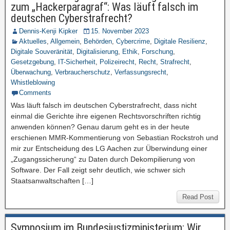
zum „Hackerparagraf“: Was läuft falsch im
deutschen Cyberstrafrecht?
Dennis-Kenji Kipker
15. November 2023
Aktuelles
,
Allgemein
,
Behörden
,
Cybercrime
,
Digitale Resilienz
,
Digitale Souveränität
,
Digitalisierung
,
Ethik
,
Forschung
,
Gesetzgebung
,
IT-Sicherheit
,
Polizeirecht
,
Recht
,
Strafrecht
,
Überwachung
,
Verbraucherschutz
,
Verfassungsrecht
,
Whistleblowing
Comments
Was läuft falsch im deutschen Cyberstrafrecht, dass nicht
einmal die Gerichte ihre eigenen Rechtsvorschriften richtig
anwenden können? Genau darum geht es in der heute
erschienen MMR-Kommentierung von Sebastian Rockstroh und
mir zur Entscheidung des LG Aachen zur Überwindung einer
„Zugangssicherung“ zu Daten durch Dekompilierung von
Software. Der Fall zeigt sehr deutlich, wie schwer sich
Staatsanwaltschaften […]
Read Post
Symposium im Bundesjustizministerium: Wir