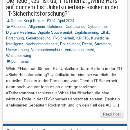
Die neue „kes“ ist da, Titelthema: „White Hats
auf dünnem Eis: Unkalkulierbare Risiken in der
IT-Sicherheitsforschung?“
Dennis-Kenji Kipker
24. April 2024
Aktuelles
,
Allgemein
,
Behörden
,
Compliance
,
Cybercrime
,
Digitale Resilienz
,
Digitale Souveränität
,
Digitalisierung
,
Ethik
,
Forschung
,
Gesetzgebung
,
IT-Sicherheit
,
KRITIS
,
Künstliche
Intelligenz
,
Nachrichtendienste
,
Polizeirecht
,
Recht
,
Strafrecht
,
Überwachung
,
Verbraucherschutz
,
Verfassungsrecht
,
Whistleblowing
Comments
White #Hats auf dünnem Eis: Unkalkulierbare Risiken in der #IT-
#Sicherheitsforschung? Unkalkulierbar sind sie wahrlich, die
aktuellen Risiken in der Forschung zum Thema IT-Sicherheit,
denn nach wie vor fehlt es an einem gesetzlichen
#Tatbestandsausschluss für White Hat #Hacker, die eine
wichtige Rolle in der IT-Sicherheitslandschaft spielen. Deshalb
analysieren Sebastian Rockstroh und ich den Fall des AG […]
Read Post