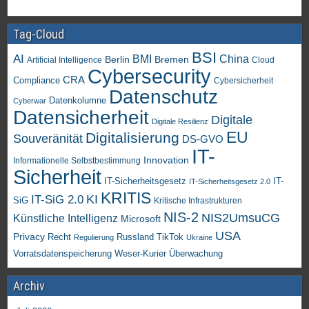
Tag-Cloud
BSI
AI
China
BMI
Berlin
Bremen
Artificial Intelligence
Cloud
Cybersecurity
CRA
Compliance
Cybersicherheit
Datenschutz
Datenkolumne
Cyberwar
Datensicherheit
Digitale
Digitale Resilienz
EU
Digitalisierung
Souveränität
DS-GVO
IT-
Innovation
Informationelle Selbstbestimmung
Sicherheit
IT-Sicherheitsgesetz
IT-
IT-Sicherheitsgesetz 2.0
KRITIS
KI
IT-SiG 2.0
SiG
Kritische Infrastrukturen
NIS-2
NIS2UmsuCG
Künstliche Intelligenz
Microsoft
USA
Privacy
Recht
TikTok
Russland
Regulierung
Ukraine
Vorratsdatenspeicherung
Weser-Kurier
Überwachung
Archiv