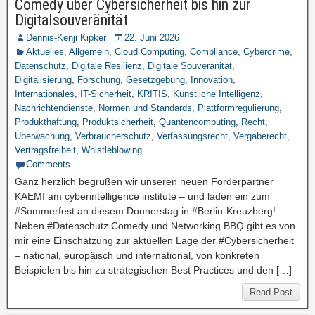
Comedy über Cybersicherheit bis hin zur
Digitalsouveränität
Dennis-Kenji Kipker
22. Juni 2026
Aktuelles
,
Allgemein
,
Cloud Computing
,
Compliance
,
Cybercrime
,
Datenschutz
,
Digitale Resilienz
,
Digitale Souveränität
,
Digitalisierung
,
Forschung
,
Gesetzgebung
,
Innovation
,
Internationales
,
IT-Sicherheit
,
KRITIS
,
Künstliche Intelligenz
,
Nachrichtendienste
,
Normen und Standards
,
Plattformregulierung
,
Produkthaftung
,
Produktsicherheit
,
Quantencomputing
,
Recht
,
Überwachung
,
Verbraucherschutz
,
Verfassungsrecht
,
Vergaberecht
,
Vertragsfreiheit
,
Whistleblowing
Comments
Ganz herzlich begrüßen wir unseren neuen Förderpartner
KAEMI am cyberintelligence institute – und laden ein zum
#Sommerfest an diesem Donnerstag in #Berlin-Kreuzberg!
Neben #Datenschutz Comedy und Networking BBQ gibt es von
mir eine Einschätzung zur aktuellen Lage der #Cybersicherheit
– national, europäisch und international, von konkreten
Beispielen bis hin zu strategischen Best Practices und den […]
Read Post