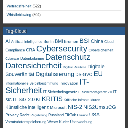
Vertragsfreiheit
(622)
Whistleblowing
(804)
Tag-Cloud
BSI
AI
China
BMI
Berlin
Bremen
Artificial Intelligence
Cloud
Cybersecurity
CRA
Compliance
Cybersicherheit
Datenschutz
Datenkolumne
Cyberwar
Datensicherheit
Digitale
Digitale Resilienz
EU
Digitalisierung
Souveränität
DS-GVO
IT-
Innovation
Informationelle Selbstbestimmung
Sicherheit
IT-Sicherheitsgesetz
IT-
IT-Sicherheitsgesetz 2.0
KRITIS
KI
IT-SiG 2.0
SiG
Kritische Infrastrukturen
NIS-2
NIS2UmsuCG
Künstliche Intelligenz
Microsoft
USA
Privacy
Recht
TikTok
Russland
Regulierung
Ukraine
Vorratsdatenspeicherung
Weser-Kurier
Überwachung