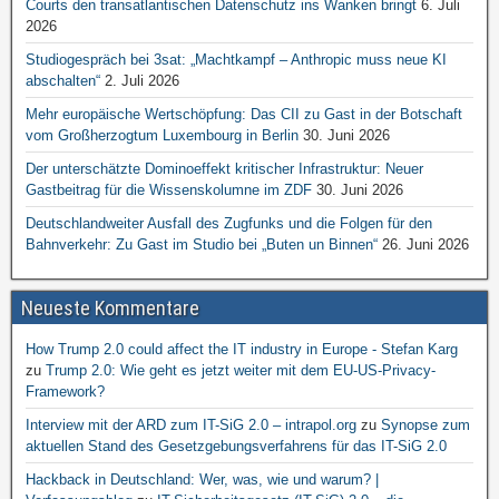
Courts den transatlantischen Datenschutz ins Wanken bringt
6. Juli
2026
Studiogespräch bei 3sat: „Machtkampf – Anthropic muss neue KI
abschalten“
2. Juli 2026
Mehr europäische Wertschöpfung: Das CII zu Gast in der Botschaft
vom Großherzogtum Luxembourg in Berlin
30. Juni 2026
Der unterschätzte Dominoeffekt kritischer Infrastruktur: Neuer
Gastbeitrag für die Wissenskolumne im ZDF
30. Juni 2026
Deutschlandweiter Ausfall des Zugfunks und die Folgen für den
Bahnverkehr: Zu Gast im Studio bei „Buten un Binnen“
26. Juni 2026
Neueste Kommentare
How Trump 2.0 could affect the IT industry in Europe - Stefan Karg
zu
Trump 2.0: Wie geht es jetzt weiter mit dem EU-US-Privacy-
Framework?
Interview mit der ARD zum IT-SiG 2.0 – intrapol.org
zu
Synopse zum
aktuellen Stand des Gesetzgebungsverfahrens für das IT-SiG 2.0
Hackback in Deutschland: Wer, was, wie und warum? |