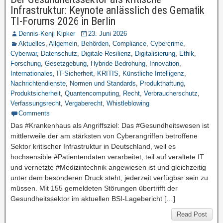
Infrastruktur: Keynote anlässlich des Gematik
TI-Forums 2026 in Berlin
Dennis-Kenji Kipker
23. Juni 2026
Aktuelles
,
Allgemein
,
Behörden
,
Compliance
,
Cybercrime
,
Cyberwar
,
Datenschutz
,
Digitale Resilienz
,
Digitalisierung
,
Ethik
,
Forschung
,
Gesetzgebung
,
Hybride Bedrohung
,
Innovation
,
Internationales
,
IT-Sicherheit
,
KRITIS
,
Künstliche Intelligenz
,
Nachrichtendienste
,
Normen und Standards
,
Produkthaftung
,
Produktsicherheit
,
Quantencomputing
,
Recht
,
Verbraucherschutz
,
Verfassungsrecht
,
Vergaberecht
,
Whistleblowing
Comments
Das #Krankenhaus als Angriffsziel: Das #Gesundheitswesen ist
mittlerweile der am stärksten von Cyberangriffen betroffene
Sektor kritischer Infrastruktur in Deutschland, weil es
hochsensible #Patientendaten verarbeitet, teil auf veraltete IT
und vernetzte #Medizintechnik angewiesen ist und gleichzeitig
unter dem besonderen Druck steht, jederzeit verfügbar sein zu
müssen. Mit 155 gemeldeten Störungen übertrifft der
Gesundheitssektor im aktuellen BSI-Lagebericht […]
Read Post