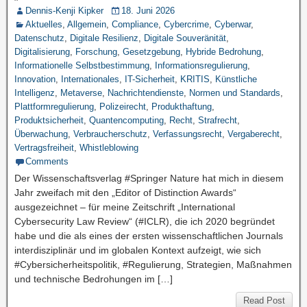
Dennis-Kenji Kipker
18. Juni 2026
Aktuelles
,
Allgemein
,
Compliance
,
Cybercrime
,
Cyberwar
,
Datenschutz
,
Digitale Resilienz
,
Digitale Souveränität
,
Digitalisierung
,
Forschung
,
Gesetzgebung
,
Hybride Bedrohung
,
Informationelle Selbstbestimmung
,
Informationsregulierung
,
Innovation
,
Internationales
,
IT-Sicherheit
,
KRITIS
,
Künstliche
Intelligenz
,
Metaverse
,
Nachrichtendienste
,
Normen und Standards
,
Plattformregulierung
,
Polizeirecht
,
Produkthaftung
,
Produktsicherheit
,
Quantencomputing
,
Recht
,
Strafrecht
,
Überwachung
,
Verbraucherschutz
,
Verfassungsrecht
,
Vergaberecht
,
Vertragsfreiheit
,
Whistleblowing
Comments
Der Wissenschaftsverlag #Springer Nature hat mich in diesem
Jahr zweifach mit den „Editor of Distinction Awards“
ausgezeichnet – für meine Zeitschrift „International
Cybersecurity Law Review“ (#ICLR), die ich 2020 begründet
habe und die als eines der ersten wissenschaftlichen Journals
interdisziplinär und im globalen Kontext aufzeigt, wie sich
#Cybersicherheitspolitik, #Regulierung, Strategien, Maßnahmen
und technische Bedrohungen im […]
Read Post