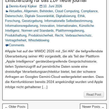
Einschätzung für das ZDF heute journal
Dennis-Kenji Kipker
10. Juni 2026
Aktuelles
,
Allgemein
,
Behörden
,
Cloud Computing
,
Compliance
,
Datenschutz
,
Digitale Souveränität
,
Digitalisierung
,
Ethik
,
Forschung
,
Gesetzgebung
,
Informationelle Selbstbestimmung
,
Informationsregulierung
,
Innovation
,
Internationales
,
Künstliche
Intelligenz
,
Normen und Standards
,
Plattformregulierung
,
Produkthaftung
,
Produktsicherheit
,
Recht
,
Verbraucherschutz
,
Vertragsfreiheit
,
Whistleblowing
Comments
#Apple hat auf der WWDC 2026 mit „Siri #AI“ die tiefgreifendste
Überarbeitung seiner #KI vorgestellt, die als Teil der Plattform
„Apple Intelligence“ geräteübergreifende Gesprächshistorie,
tiefen Systemzugriff auf persönliche Daten sowie eine
dreistufige Verarbeitungsarchitektur bietet, bei der schwere
Anfragen an Googles Gemini-Cloud weitergeleitet werden. Dass
die Kernfunktionen bereits 2024 angekündigt wurden und Apple
infolge nicht gehaltener […]
Read Post
← Older Posts
Newer Posts →