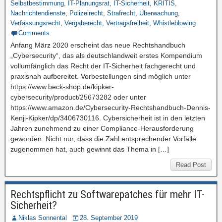
Selbstbestimmung
,
IT-Planungsrat
,
IT-Sicherheit
,
KRITIS
,
Nachrichtendienste
,
Polizeirecht
,
Strafrecht
,
Überwachung
,
Verfassungsrecht
,
Vergaberecht
,
Vertragsfreiheit
,
Whistleblowing
Comments
Anfang März 2020 erscheint das neue Rechtshandbuch
„Cybersecurity“, das als deutschlandweit erstes Kompendium
vollumfänglich das Recht der IT-Sicherheit fachgerecht und
praxisnah aufbereitet. Vorbestellungen sind möglich unter
https://www.beck-shop.de/kipker-
cybersecurity/product/25673282 oder unter
https://www.amazon.de/Cybersecurity-Rechtshandbuch-Dennis-
Kenji-Kipker/dp/3406730116. Cybersicherheit ist in den letzten
Jahren zunehmend zu einer Compliance-Herausforderung
geworden. Nicht nur, dass die Zahl entsprechender Vorfälle
zugenommen hat, auch gewinnt das Thema in […]
Read Post
Rechtspflicht zu Softwarepatches für mehr IT-
Sicherheit?
Niklas Sonnental
28. September 2019