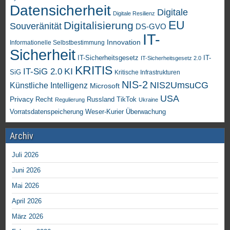
Datensicherheit
Digitale
Digitale Resilienz
EU
Digitalisierung
Souveränität
DS-GVO
IT-
Innovation
Informationelle Selbstbestimmung
Sicherheit
IT-Sicherheitsgesetz
IT-
IT-Sicherheitsgesetz 2.0
KRITIS
KI
IT-SiG 2.0
SiG
Kritische Infrastrukturen
NIS-2
NIS2UmsuCG
Künstliche Intelligenz
Microsoft
USA
Privacy
Recht
TikTok
Russland
Regulierung
Ukraine
Vorratsdatenspeicherung
Weser-Kurier
Überwachung
Archiv
Juli 2026
Juni 2026
Mai 2026
April 2026
März 2026