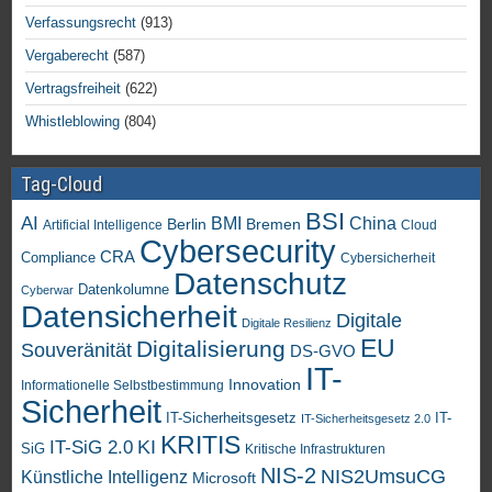
Verfassungsrecht
(913)
Vergaberecht
(587)
Vertragsfreiheit
(622)
Whistleblowing
(804)
Tag-Cloud
BSI
AI
China
BMI
Berlin
Bremen
Artificial Intelligence
Cloud
Cybersecurity
CRA
Compliance
Cybersicherheit
Datenschutz
Datenkolumne
Cyberwar
Datensicherheit
Digitale
Digitale Resilienz
EU
Digitalisierung
Souveränität
DS-GVO
IT-
Innovation
Informationelle Selbstbestimmung
Sicherheit
IT-Sicherheitsgesetz
IT-
IT-Sicherheitsgesetz 2.0
KRITIS
KI
IT-SiG 2.0
SiG
Kritische Infrastrukturen
NIS-2
NIS2UmsuCG
Künstliche Intelligenz
Microsoft