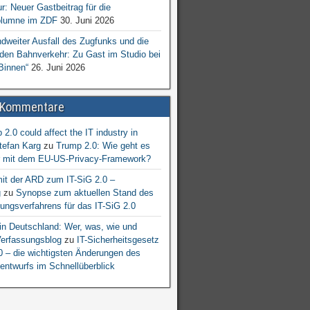
ur: Neuer Gastbeitrag für die
lumne im ZDF
30. Juni 2026
dweiter Ausfall des Zugfunks und die
 den Bahnverkehr: Zu Gast im Studio bei
Binnen“
26. Juni 2026
 Kommentare
2.0 could affect the IT industry in
tefan Karg
zu
Trump 2.0: Wie geht es
er mit dem EU-US-Privacy-Framework?
mit der ARD zum IT-SiG 2.0 –
g
zu
Synopse zum aktuellen Stand des
ngsverfahrens für das IT-SiG 2.0
n Deutschland: Wer, was, wie und
erfassungsblog
zu
IT-Sicherheitsgesetz
.0 – die wichtigsten Änderungen des
entwurfs im Schnellüberblick