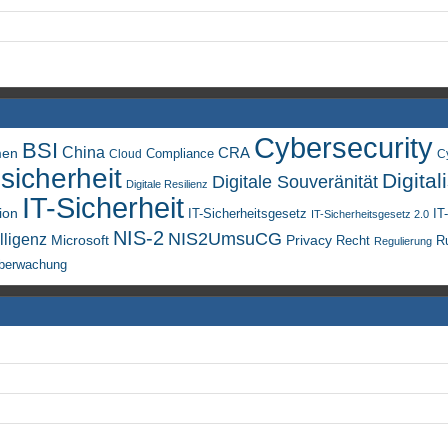
Cybersecurity
BSI
China
men
CRA
Compliance
Cloud
C
sicherheit
Digital
Digitale Souveränität
Digitale Resilienz
IT-Sicherheit
ion
IT-Sicherheitsgesetz
IT
IT-Sicherheitsgesetz 2.0
NIS-2
NIS2UmsuCG
lligenz
Microsoft
Privacy
Recht
R
Regulierung
berwachung