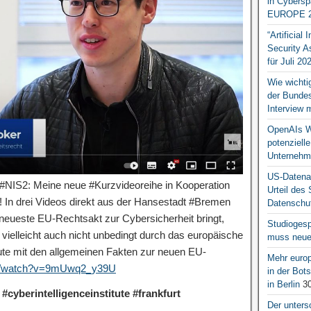
in Cybersp
EUROPE 2
“Artificial
Security A
für Juli 20
Wie wichti
der Bundesr
Interview 
OpenAIs We
potenziell
Unternehm
US-Datena
 #NIS2: Meine neue #Kurzvideoreihe in Kooperation
Urteil des
! In drei Videos direkt aus der Hansestadt #Bremen
Datenschut
 neueste EU-Rechtsakt zur Cybersicherheit bringt,
Studiogesp
ielleicht auch nicht unbedingt durch das europäische
muss neue 
eute mit den allgemeinen Fakten zur neuen EU-
Mehr europ
om/watch?v=9mUwq2_y39U
in der Bo
in Berlin
30
#cyberintelligenceinstitute #frankfurt
Der unters