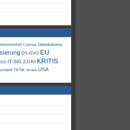
Datenkolumne
ybersicherheit
Cyberwar
EU
isierung
DS-GVO
KRITIS
KI
IT-SiG 2.0
-SiG
USA
TikTok
ussland
Ukraine