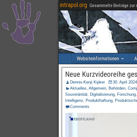
intrapol.org
Gesammelte Beiträge zur s
Websiteinformationen
A
Neue Kurzvideoreihe ges
Dennis-Kenji Kipker
30. April 2024
Aktuelles
,
Allgemein
,
Behörden
,
Comp
Souveränität
,
Digitalisierung
,
Forschung
Intelligenz
,
Produkthaftung
,
Produktsiche
Comments