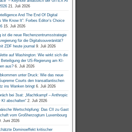
ace“ – Keynote anlässlich der GITEX AI
026
21. Juli 2026
 Intelligence And The End Of Digital
s We Know It”: Forbes Editor’s Choice
26
15. Juli 2026
g ist die neue Rechenzentrumsstrategie
egierung für die Digitalsouveränität?
mit ZDF heute journal
9. Juli 2026
tte auf Washington: Wie wirkt sich die
e Beteiligung der US-Regierung am KI-
en aus?
6. Juli 2026
bkommen unter Druck: Wie das neue
 Supreme Courts den transatlantischen
z ins Wanken bringt
6. Juli 2026
räch bei 3sat: „Machtkampf – Anthropic
KI abschalten“
2. Juli 2026
äische Wertschöpfung: Das CII zu Gast
tschaft vom Großherzogtum Luxembourg
. Juni 2026
chätzte Dominoeffekt kritischer