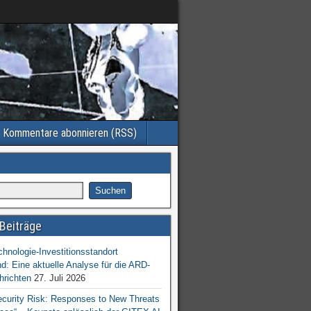
Kommentare abonnieren (RSS)
Beiträge
chnologie-Investitionsstandort
d: Eine aktuelle Analyse für die ARD-
hrichten
27. Juli 2026
ecurity Risk: Responses to New Threats