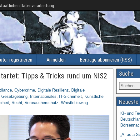
taatlichen Datenverarbeitung
utor registrieren
Anmelden
Beiträge abonnieren (RSS)
Suche
tartet: Tipps & Tricks rund um NIS2
liance
,
Cybercrime
,
Digitale Resilienz
,
Digitale
,
Gesetzgebung
,
Internationales
,
IT-Sicherheit
,
Künstliche
Neueste 
rheit
,
Recht
,
Verbraucherschutz
,
Whistleblowing
KI- und Te
Deutschlan
Börsennac
„AI as a S