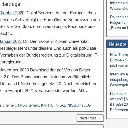
 Beiträge:
Infrastrukt
Wissensko
 Oktober 2020
Digital Services Act der Europäischen
Deutschlan
ervices Act verfolgt die Europäische Kommission den
Folgen für
ieter vor Großkonzernen wie Google, Facebook oder
„Buten un 
nsicht…
 Januar 2021
Dr. Dennis-Kenji Kipker, Universität
Neueste
espiegel steht unter diesem Link auch als pdf-Datei
orhaben der Bundesregierung zur Digitalisierung IT-
How Trump 
Europe - S
desregierung…
jetzt weit
: November 2020
Download der pdf-Version Dritter
Interview 
tz 2.0: Das Bundesinnenministerium veröffentlicht
intrapol.or
 für das IT-Sicherheitsgesetz 2.0. Nach erheblichen
Gesetzgebu
z im Frühjahr 2021 verabschiedet werden. Mit…
Hackback i
warum? | V
(IT-SiG) 2
sicherheit
,
IT-Sicherheit
,
KRITIS
,
NIS-2
,
NIS2UmsuCG
Referenten
Next Post →