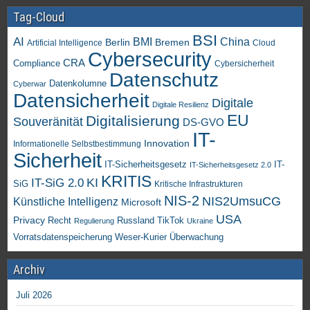
Tag-Cloud
BSI
AI
China
BMI
Berlin
Bremen
Artificial Intelligence
Cloud
Cybersecurity
CRA
Compliance
Cybersicherheit
Datenschutz
Datenkolumne
Cyberwar
Datensicherheit
Digitale
Digitale Resilienz
EU
Digitalisierung
Souveränität
DS-GVO
IT-
Innovation
Informationelle Selbstbestimmung
Sicherheit
IT-Sicherheitsgesetz
IT-
IT-Sicherheitsgesetz 2.0
KRITIS
KI
IT-SiG 2.0
SiG
Kritische Infrastrukturen
NIS-2
NIS2UmsuCG
Künstliche Intelligenz
Microsoft
USA
Privacy
Recht
TikTok
Russland
Regulierung
Ukraine
Vorratsdatenspeicherung
Weser-Kurier
Überwachung
Archiv
Juli 2026