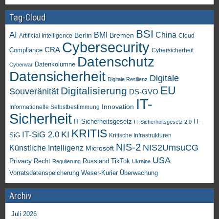
Tag-Cloud
BSI
AI
China
BMI
Berlin
Bremen
Artificial Intelligence
Cloud
Cybersecurity
CRA
Compliance
Cybersicherheit
Datenschutz
Datenkolumne
Cyberwar
Datensicherheit
Digitale
Digitale Resilienz
EU
Digitalisierung
Souveränität
DS-GVO
IT-
Innovation
Informationelle Selbstbestimmung
Sicherheit
IT-Sicherheitsgesetz
IT-
IT-Sicherheitsgesetz 2.0
KRITIS
KI
IT-SiG 2.0
SiG
Kritische Infrastrukturen
NIS-2
NIS2UmsuCG
Künstliche Intelligenz
Microsoft
USA
Privacy
Recht
TikTok
Russland
Regulierung
Ukraine
Vorratsdatenspeicherung
Weser-Kurier
Überwachung
Archiv
Juli 2026