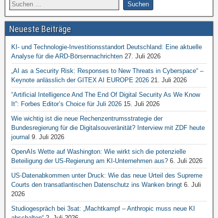
Neueste Beiträge
KI- und Technologie-Investitionsstandort Deutschland: Eine aktuelle
Analyse für die ARD-Börsennachrichten
27. Juli 2026
„AI as a Security Risk: Responses to New Threats in Cyberspace“ –
Keynote anlässlich der GITEX AI EUROPE 2026
21. Juli 2026
“Artificial Intelligence And The End Of Digital Security As We Know
It”: Forbes Editor’s Choice für Juli 2026
15. Juli 2026
Wie wichtig ist die neue Rechenzentrumsstrategie der
Bundesregierung für die Digitalsouveränität? Interview mit ZDF heute
journal
9. Juli 2026
OpenAIs Wette auf Washington: Wie wirkt sich die potenzielle
Beteiligung der US-Regierung am KI-Unternehmen aus?
6. Juli 2026
US-Datenabkommen unter Druck: Wie das neue Urteil des Supreme
Courts den transatlantischen Datenschutz ins Wanken bringt
6. Juli
2026
Studiogespräch bei 3sat: „Machtkampf – Anthropic muss neue KI
abschalten“
2. Juli 2026