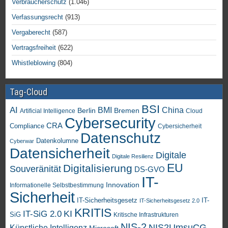
Verbraucherschutz
(1.046)
Verfassungsrecht
(913)
Vergaberecht
(587)
Vertragsfreiheit
(622)
Whistleblowing
(804)
Tag-Cloud
BSI
AI
China
BMI
Berlin
Bremen
Artificial Intelligence
Cloud
Cybersecurity
CRA
Compliance
Cybersicherheit
Datenschutz
Datenkolumne
Cyberwar
Datensicherheit
Digitale
Digitale Resilienz
EU
Digitalisierung
Souveränität
DS-GVO
IT-
Innovation
Informationelle Selbstbestimmung
Sicherheit
IT-Sicherheitsgesetz
IT-
IT-Sicherheitsgesetz 2.0
KRITIS
KI
IT-SiG 2.0
SiG
Kritische Infrastrukturen
NIS-2
NIS2UmsuCG
Künstliche Intelligenz