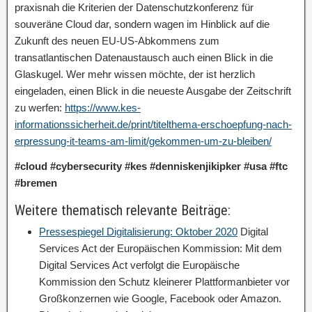
praxisnah die Kriterien der Datenschutzkonferenz für
souveräne Cloud dar, sondern wagen im Hinblick auf die
Zukunft des neuen EU-US-Abkommens zum
transatlantischen Datenaustausch auch einen Blick in die
Glaskugel. Wer mehr wissen möchte, der ist herzlich
eingeladen, einen Blick in die neueste Ausgabe der Zeitschrift
zu werfen:
https://www.kes-
informationssicherheit.de/print/titelthema-erschoepfung-nach-
erpressung-it-teams-am-limit/gekommen-um-zu-bleiben/
#cloud #cybersecurity #kes #denniskenjikipker #usa #ftc
#bremen
Weitere thematisch relevante Beiträge:
Pressespiegel Digitalisierung: Oktober 2020
Digital
Services Act der Europäischen Kommission: Mit dem
Digital Services Act verfolgt die Europäische
Kommission den Schutz kleinerer Plattformanbieter vor
Großkonzernen wie Google, Facebook oder Amazon.