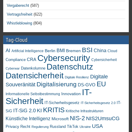
Vergaberecht
(587)
Vertragsfreiheit
(622)
Whistleblowing
(804)
Tag-Cloud
BSI
AI
China
BMI
Berlin
Bremen
Artificial Intelligence
Cloud
Cybersecurity
CRA
Compliance
Cybersicherheit
Datenschutz
Datenkolumne
Cyberwar
Datensicherheit
Digitale
Digitale Resilienz
EU
Digitalisierung
Souveränität
DS-GVO
IT-
Innovation
Informationelle Selbstbestimmung
Sicherheit
IT-Sicherheitsgesetz
IT-
IT-Sicherheitsgesetz 2.0
KRITIS
KI
IT-SiG 2.0
SiG
Kritische Infrastrukturen
NIS-2
NIS2UmsuCG
Künstliche Intelligenz
Microsoft
USA
Privacy
Recht
TikTok
Russland
Regulierung
Ukraine