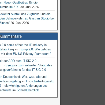
ur: Neuer Gastbeitrag für die
lumne im ZDF
30. Juni 2026
dweiter Ausfall des Zugfunks und die
 den Bahnverkehr: Zu Gast im Studio bei
Binnen“
26. Juni 2026
 Kommentare
2.0 could affect the IT industry in
tefan Karg
zu
Trump 2.0: Wie geht es
er mit dem EU-US-Privacy-Framework?
mit der ARD zum IT-SiG 2.0 –
g
zu
Synopse zum aktuellen Stand des
ngsverfahrens für das IT-SiG 2.0
n Deutschland: Wer, was, wie und
erfassungsblog
zu
IT-Sicherheitsgesetz
.0 – die wichtigsten Änderungen des
entwurfs im Schnellüberblick