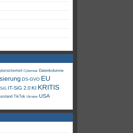
Datenkolumne
ybersicherheit
Cyberwar
EU
isierung
DS-GVO
KRITIS
KI
IT-SiG 2.0
-SiG
USA
TikTok
ussland
Ukraine