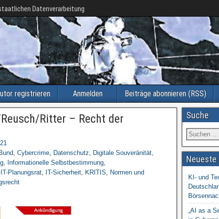
taatlichen Datenverarbeitung
utor registrieren
Anmelden
Beiträge abonnieren (RSS)
Suche
Reusch/Ritter – Recht der
021
Bund
,
Cybercrime
,
Datenschutz
,
Digitale Souveränität
,
Neueste 
g
,
Informationelle Selbstbestimmung
,
,
IT-Planungsrat
,
IT-Sicherheit
,
KRITIS
,
Normen und
KI- und Te
gsrecht
Deutschlan
Börsennac
„AI as a S