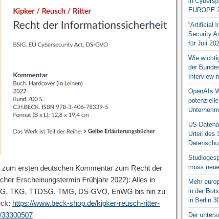
in Cybersp
EUROPE 2
“Artificial
Security A
für Juli 20
Wie wichti
der Bundesr
Interview 
OpenAIs We
potenziell
Unternehm
US-Datena
Urteil des
Datenschut
Studiogesp
muss neue 
ng zum ersten deutschen Kommentar zum Recht der
icher Erscheinungstermin Frühjahr 2022): Alles in
Mehr europ
SIG, TKG, TTDSG, TMG, DS-GVO, EnWG bis hin zu
in der Bo
in Berlin
30
eck:
https://www.beck-shop.de/kipker-reusch-ritter-
t/33300507
Der unters