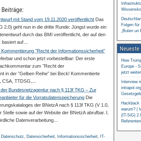
Infrastrukt
 Beiträge:
Wissensko
Deutschlan
entwurf mit Stand vom 19.11.2020 veröffentlicht
Das
Folgen für
G 2.0) geht nun in die dritte Runde: Jüngst wurde ein
„Buten un 
tenentwurf durch das BMI veröffentlicht, der auf den
z basiert auf…
Neueste
Kommentierung "Recht der Informationssicherheit"
erbar und schon jetzt vorbestellbar: Der erste
How Trump 
 Fachkommentar zum "Recht der
Europe - S
jetzt weit
int in der "Gelben Reihe" bei Beck! Kommentierte
isV, CSA, TTDSG,…
Interview 
intrapol.or
 der Bundesnetzagentur nach § 113f TKG – Zur
Gesetzgebu
eanbieter für die Vorratsdatenspeicherung
Die
Hackback i
derungskataloges der BNetzA nach § 113f TKG (V 1.0,
warum? | V
r Stelle sowie auf der Website der BNetzA abrufbar. I.
(IT-SiG) 2
ördliche Datenverarbeitung…
Referenten
,
Datenschutz
,
Datensicherheit
,
Informationssicherheit
,
IT-