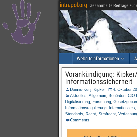
intrapol.org
Gesammelte Beiträge zur s
Websiteinformationen
A
Vorankündigung: Kipker/
Informationssicherheit
Dennis-Kenji Kipker
4. Oktober 2
Aktuelles
,
Allgemein
,
Behörden
,
CIO-
Digitalisierung
,
Forschung
,
Gesetzgebun
Informationsregulierung
,
Internationales
Standards
,
Recht
,
Strafrecht
,
Verfassun
Comments