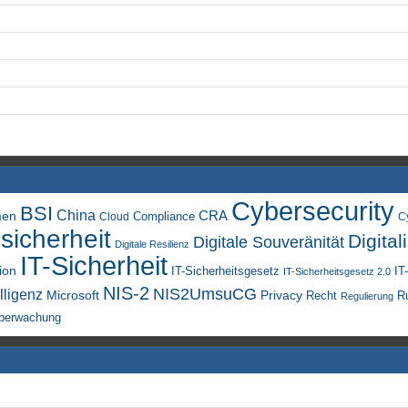
Cybersecurity
BSI
China
men
CRA
Compliance
Cloud
C
sicherheit
Digital
Digitale Souveränität
Digitale Resilienz
IT-Sicherheit
ion
IT-Sicherheitsgesetz
IT
IT-Sicherheitsgesetz 2.0
NIS-2
NIS2UmsuCG
lligenz
Microsoft
Privacy
Recht
R
Regulierung
berwachung