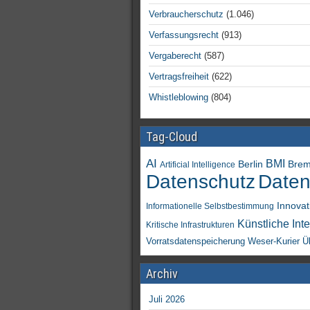
Verbraucherschutz
(1.046)
Verfassungsrecht
(913)
Vergaberecht
(587)
Vertragsfreiheit
(622)
Whistleblowing
(804)
Tag-Cloud
AI
BMI
Berlin
Bre
Artificial Intelligence
Daten
Datenschutz
Innovat
Informationelle Selbstbestimmung
Künstliche Inte
Kritische Infrastrukturen
Vorratsdatenspeicherung
Weser-Kurier
Ü
Archiv
Juli 2026