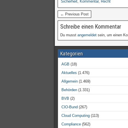
Sicherheit
,
Kommentar
,
Recht
← Previous Post
Schreibe einen Kommentar
Du musst
angemeldet
sein, um einen K
Kategorien
AGB
(18)
Aktuelles
(1.476)
Allgemein
(1.469)
Behörden
(1.331)
BVB
(2)
CIO-Bund
(267)
Cloud Computing
(113)
Compliance
(562)