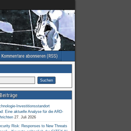
Kommentare abonnieren (RSS)
Beiträge
chnologie-Investitionsstandort
d: Eine aktuelle Analyse für die ARD-
hrichten
27. Juli 2026
ecurity Risk: Responses to New Threats