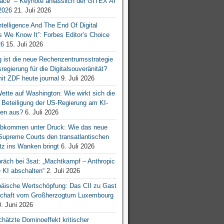
ace“ – Keynote anlässlich der GITEX AI
026
21. Juli 2026
 Intelligence And The End Of Digital
s We Know It”: Forbes Editor’s Choice
26
15. Juli 2026
g ist die neue Rechenzentrumsstrategie
egierung für die Digitalsouveränität?
mit ZDF heute journal
9. Juli 2026
tte auf Washington: Wie wirkt sich die
e Beteiligung der US-Regierung am KI-
en aus?
6. Juli 2026
bkommen unter Druck: Wie das neue
 Supreme Courts den transatlantischen
z ins Wanken bringt
6. Juli 2026
räch bei 3sat: „Machtkampf – Anthropic
KI abschalten“
2. Juli 2026
äische Wertschöpfung: Das CII zu Gast
tschaft vom Großherzogtum Luxembourg
. Juni 2026
chätzte Dominoeffekt kritischer