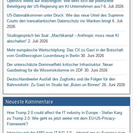
OpenAIs Wette auf Washington: Wie wirkt sich die potenzielle
Beteiligung der US-Regierung am KI-Unternehmen aus?
6. Juli 2026
US-Datenabkommen unter Druck: Wie das neue Urteil des Supreme
Courts den transatlantischen Datenschutz ins Wanken bringt
6. Juli
2026
Studiogespräch bei 3sat: „Machtkampf – Anthropic muss neue KI
abschalten“
2. Juli 2026
Mehr europäische Wertschöpfung: Das CII zu Gast in der Botschaft
vom Großherzogtum Luxembourg in Berlin
30. Juni 2026
Der unterschätzte Dominoeffekt kritischer Infrastruktur: Neuer
Gastbeitrag für die Wissenskolumne im ZDF
30. Juni 2026
Deutschlandweiter Ausfall des Zugfunks und die Folgen für den
Bahnverkehr: Zu Gast im Studio bei „Buten un Binnen“
26. Juni 2026
Neueste Kommentare
How Trump 2.0 could affect the IT industry in Europe - Stefan Karg
zu
Trump 2.0: Wie geht es jetzt weiter mit dem EU-US-Privacy-
Framework?
Interview mit der ARD zum IT-SiG 2.0 – intrapol.org
zu
Synopse zum