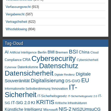
Verfassungsrecht
(913)
Vergaberecht
(587)
Vertragsfreiheit
(622)
Whistleblowing
(804)
Tag-Cloud
BSI
AI
China
BMI
Berlin
Bremen
Artificial Intelligence
Cloud
Cybersecurity
CRA
Compliance
Cybersicherheit
Datenschutz
Datenkolumne
Cyberwar
Datensicherheit
Digitale
Digitale Resilienz
EU
Digitalisierung
Souveränität
DS-GVO
IT-
Innovation
Informationelle Selbstbestimmung
Sicherheit
IT-Sicherheitsgesetz
IT-
IT-Sicherheitsgesetz 2.0
KRITIS
KI
IT-SiG 2.0
SiG
Kritische Infrastrukturen
NIS-2
NIS2UmsuCG
Künstliche Intelligenz
Microsoft