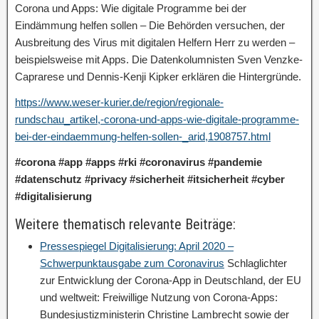
Corona und Apps: Wie digitale Programme bei der
Eindämmung helfen sollen – Die Behörden versuchen, der
Ausbreitung des Virus mit digitalen Helfern Herr zu werden –
beispielsweise mit Apps. Die Datenkolumnisten Sven Venzke-
Caprarese und Dennis-Kenji Kipker erklären die Hintergründe.
https://www.weser-kurier.de/region/regionale-
rundschau_artikel,-corona-und-apps-wie-digitale-programme-
bei-der-eindaemmung-helfen-sollen-_arid,1908757.html
#corona
#app
#apps
#rki
#coronavirus
#pandemie
#datenschutz
#privacy
#sicherheit
#itsicherheit
#cyber
#digitalisierung
Weitere thematisch relevante Beiträge:
Pressespiegel Digitalisierung: April 2020 –
Schwerpunktausgabe zum Coronavirus
Schlaglichter
zur Entwicklung der Corona-App in Deutschland, der EU
und weltweit: Freiwillige Nutzung von Corona-Apps:
Bundesjustizministerin Christine Lambrecht sowie der