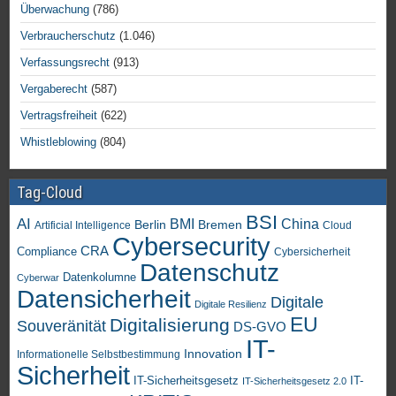
Überwachung
(786)
Verbraucherschutz
(1.046)
Verfassungsrecht
(913)
Vergaberecht
(587)
Vertragsfreiheit
(622)
Whistleblowing
(804)
Tag-Cloud
BSI
AI
China
BMI
Berlin
Bremen
Artificial Intelligence
Cloud
Cybersecurity
CRA
Compliance
Cybersicherheit
Datenschutz
Datenkolumne
Cyberwar
Datensicherheit
Digitale
Digitale Resilienz
EU
Digitalisierung
Souveränität
DS-GVO
IT-
Innovation
Informationelle Selbstbestimmung
Sicherheit
IT-Sicherheitsgesetz
IT-
IT-Sicherheitsgesetz 2.0