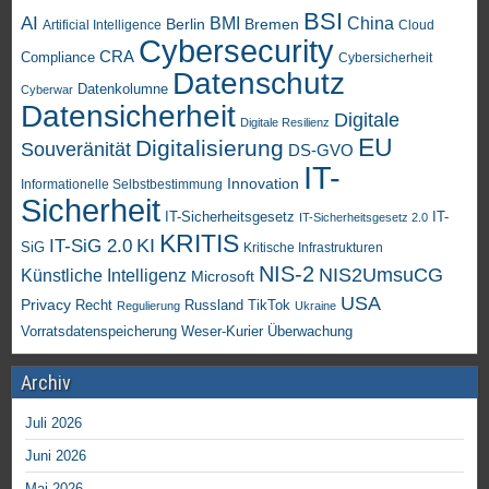
BSI
AI
China
BMI
Berlin
Bremen
Artificial Intelligence
Cloud
Cybersecurity
CRA
Compliance
Cybersicherheit
Datenschutz
Datenkolumne
Cyberwar
Datensicherheit
Digitale
Digitale Resilienz
EU
Digitalisierung
Souveränität
DS-GVO
IT-
Innovation
Informationelle Selbstbestimmung
Sicherheit
IT-Sicherheitsgesetz
IT-
IT-Sicherheitsgesetz 2.0
KRITIS
KI
IT-SiG 2.0
SiG
Kritische Infrastrukturen
NIS-2
NIS2UmsuCG
Künstliche Intelligenz
Microsoft
USA
Privacy
Recht
TikTok
Russland
Regulierung
Ukraine
Vorratsdatenspeicherung
Weser-Kurier
Überwachung
Archiv
Juli 2026
Juni 2026
Mai 2026