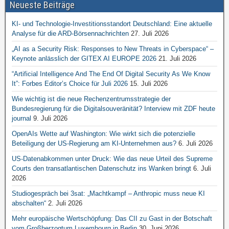
Neueste Beiträge
KI- und Technologie-Investitionsstandort Deutschland: Eine aktuelle
Analyse für die ARD-Börsennachrichten
27. Juli 2026
„AI as a Security Risk: Responses to New Threats in Cyberspace“ –
Keynote anlässlich der GITEX AI EUROPE 2026
21. Juli 2026
“Artificial Intelligence And The End Of Digital Security As We Know
It”: Forbes Editor’s Choice für Juli 2026
15. Juli 2026
Wie wichtig ist die neue Rechenzentrumsstrategie der
Bundesregierung für die Digitalsouveränität? Interview mit ZDF heute
journal
9. Juli 2026
OpenAIs Wette auf Washington: Wie wirkt sich die potenzielle
Beteiligung der US-Regierung am KI-Unternehmen aus?
6. Juli 2026
US-Datenabkommen unter Druck: Wie das neue Urteil des Supreme
Courts den transatlantischen Datenschutz ins Wanken bringt
6. Juli
2026
Studiogespräch bei 3sat: „Machtkampf – Anthropic muss neue KI
abschalten“
2. Juli 2026
Mehr europäische Wertschöpfung: Das CII zu Gast in der Botschaft
vom Großherzogtum Luxembourg in Berlin
30. Juni 2026