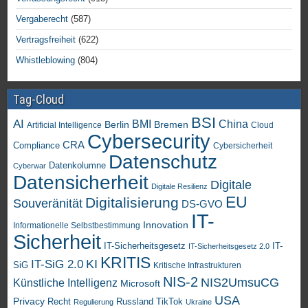
Vergaberecht
(587)
Vertragsfreiheit
(622)
Whistleblowing
(804)
Tag-Cloud
BSI
AI
China
BMI
Berlin
Bremen
Artificial Intelligence
Cloud
Cybersecurity
CRA
Compliance
Cybersicherheit
Datenschutz
Datenkolumne
Cyberwar
Datensicherheit
Digitale
Digitale Resilienz
EU
Digitalisierung
Souveränität
DS-GVO
IT-
Innovation
Informationelle Selbstbestimmung
Sicherheit
IT-Sicherheitsgesetz
IT-
IT-Sicherheitsgesetz 2.0
KRITIS
KI
IT-SiG 2.0
SiG
Kritische Infrastrukturen
NIS-2
NIS2UmsuCG
Künstliche Intelligenz
Microsoft
USA
Privacy
Recht
TikTok
Russland
Regulierung
Ukraine