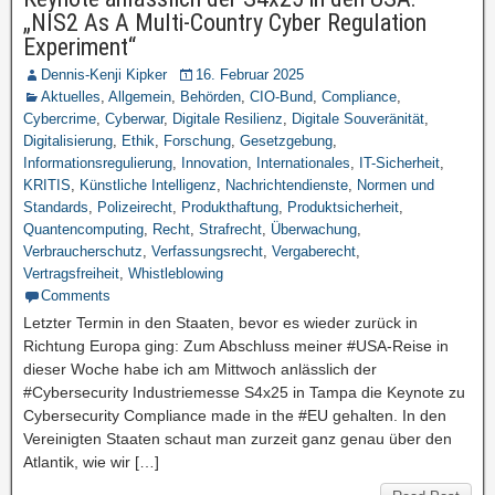
„NIS2 As A Multi-Country Cyber Regulation
Experiment“
Dennis-Kenji Kipker
16. Februar 2025
Aktuelles
,
Allgemein
,
Behörden
,
CIO-Bund
,
Compliance
,
Cybercrime
,
Cyberwar
,
Digitale Resilienz
,
Digitale Souveränität
,
Digitalisierung
,
Ethik
,
Forschung
,
Gesetzgebung
,
Informationsregulierung
,
Innovation
,
Internationales
,
IT-Sicherheit
,
KRITIS
,
Künstliche Intelligenz
,
Nachrichtendienste
,
Normen und
Standards
,
Polizeirecht
,
Produkthaftung
,
Produktsicherheit
,
Quantencomputing
,
Recht
,
Strafrecht
,
Überwachung
,
Verbraucherschutz
,
Verfassungsrecht
,
Vergaberecht
,
Vertragsfreiheit
,
Whistleblowing
Comments
Letzter Termin in den Staaten, bevor es wieder zurück in
Richtung Europa ging: Zum Abschluss meiner #USA-Reise in
dieser Woche habe ich am Mittwoch anlässlich der
#Cybersecurity Industriemesse S4x25 in Tampa die Keynote zu
Cybersecurity Compliance made in the #EU gehalten. In den
Vereinigten Staaten schaut man zurzeit ganz genau über den
Atlantik, wie wir […]